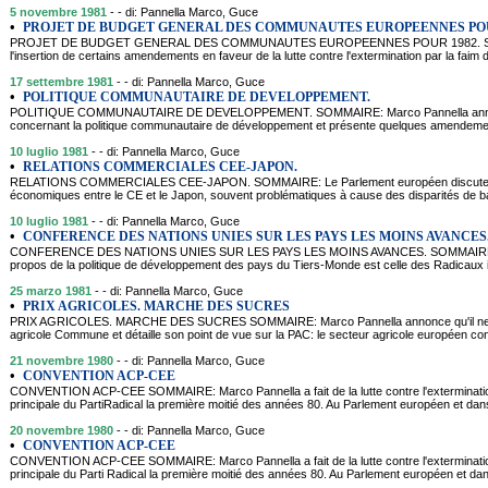
5 novembre 1981
- - di: Pannella Marco, Guce
•
PROJET DE BUDGET GENERAL DES COMMUNAUTES EUROPEENNES POU
PROJET DE BUDGET GENERAL DES COMMUNAUTES EUROPEENNES POUR 1982. SOMMAIR
l'insertion de certains amendements en faveur de la lutte contre l'extermination par la fai
17 settembre 1981
- - di: Pannella Marco, Guce
•
POLITIQUE COMMUNAUTAIRE DE DEVELOPPEMENT.
POLITIQUE COMMUNAUTAIRE DE DEVELOPPEMENT. SOMMAIRE: Marco Pannella annonce s
concernant la politique communautaire de développement et présente quelques amendemen
10 luglio 1981
- - di: Pannella Marco, Guce
•
RELATIONS COMMERCIALES CEE-JAPON.
RELATIONS COMMERCIALES CEE-JAPON. SOMMAIRE: Le Parlement européen discute un ra
économiques entre le CE et le Japon, souvent problématiques à cause des disparités de
10 luglio 1981
- - di: Pannella Marco, Guce
•
CONFERENCE DES NATIONS UNIES SUR LES PAYS LES MOINS AVANCES
CONFERENCE DES NATIONS UNIES SUR LES PAYS LES MOINS AVANCES. SOMMAIRE: La 
propos de la politique de développement des pays du Tiers-Monde est celle des Radicaux ita
25 marzo 1981
- - di: Pannella Marco, Guce
•
PRIX AGRICOLES. MARCHE DES SUCRES
PRIX AGRICOLES. MARCHE DES SUCRES SOMMAIRE: Marco Pannella annonce qu'il ne parti
agricole Commune et détaille son point de vue sur la PAC: le secteur agricole européen con
21 novembre 1980
- - di: Pannella Marco, Guce
•
CONVENTION ACP-CEE
CONVENTION ACP-CEE SOMMAIRE: Marco Pannella a fait de la lutte contre l'extermination p
principale du PartiRadical la première moitié des années 80. Au Parlement européen et da
20 novembre 1980
- - di: Pannella Marco, Guce
•
CONVENTION ACP-CEE
CONVENTION ACP-CEE SOMMAIRE: Marco Pannella a fait de la lutte contre l'extermination p
principale du Parti Radical la première moitié des années 80. Au Parlement européen et d