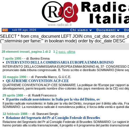
sab 08 ago. 2026
Chi siamo
Documenti
Di
SELECT * from cms_document LEFT JOIN cms_cat_doc on cms_
('":sterminio per fame:"' in boolean mode) order by doc_date DESC
28 elementi trovati, pagina 1 di 2
1
2
succ.
ultima
7 aprile 1995
- - di: Bonino Emma
•
INTERVENTO DELLA COMMISSARIA EUROPEA EMMA BONINO
INTERVENTO DELLA COMMISSARIA EUROPEA EMMA BONINO AL 37· CONGRESSO DEL P
pronunciato dalla tribuna congressuale. B. Testo scritto e distribuito SOMMARIO.[Viene segu
15 maggio 1990
- - di: Pannella Marco, G.U.C.E.
•
QUATRIEME CONVENTION ACP-CEE
QUATRIEME CONVENTION ACP-CEE SOMMAIRE: La politique de l'Europe par rapport aux
développement, parmi lesquels nombre d'ex-colonies des pays membres de la CE) est déplo
29 aprile 1988
- - di: Rutelli Francesco
•
Il partito radicale nonviolento: in Italia per la vita del Diritto, ov
Il partito radicale nonviolento: in Italia per la vita del Diritto, ovunque per il diritto alla vita. F
SOMMARIO: La nonviolenza radicale è nonviolenza politica; è forza della verità e quindi dia
12 febbraio 1988
- - di: Stanzani Sergio
•
Relazione del Segretario del Pr al Consiglio Federale di Bruxelles
Relazione del Segretario del Pr al Consiglio Federale di Bruxelles SOMMARIO: Le ragioni int
hanno portato alla scelta transnazionale; il progetto e il programma del partito transnazionale;