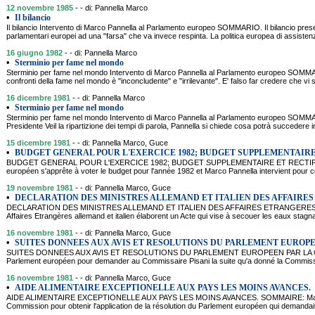
12 novembre 1985
- - di: Pannella Marco
•
Il bilancio
Il bilancio Intervento di Marco Pannella al Parlamento europeo SOMMARIO. Il bilancio prese
parlamentari europei ad una "farsa" che va invece respinta. La politica europea di assist
16 giugno 1982
- - di: Pannella Marco
•
Sterminio per fame nel mondo
Sterminio per fame nel mondo Intervento di Marco Pannella al Parlamento europeo SOMMA
confronti della fame nel mondo è "inconcludente" e "irrilevante". E' falso far credere che vi 
16 dicembre 1981
- - di: Pannella Marco
•
Sterminio per fame nel mondo
Sterminio per fame nel mondo Intervento di Marco Pannella al Parlamento europeo SOMMA
Presidente Veil la ripartizione dei tempi di parola, Pannella si chiede cosa potrà succeder
15 dicembre 1981
- - di: Pannella Marco, Guce
•
BUDGET GENERAL POUR L'EXERCICE 1982; BUDGET SUPPLEMENTAIRE
BUDGET GENERAL POUR L'EXERCICE 1982; BUDGET SUPPLEMENTAIRE ET RECTIFICA
européen s'apprête à voter le budget pour l'année 1982 et Marco Pannella intervient pou
19 novembre 1981
- - di: Pannella Marco, Guce
•
DECLARATION DES MINISTRES ALLEMAND ET ITALIEN DES AFFAIRES
DECLARATION DES MINISTRES ALLEMAND ET ITALIEN DES AFFAIRES ETRANGERES,
Affaires Etrangères allemand et italien élaborent un Acte qui vise à secouer les eaux stagna
16 novembre 1981
- - di: Pannella Marco, Guce
•
SUITES DONNEES AUX AVIS ET RESOLUTIONS DU PARLEMENT EUROPE
SUITES DONNEES AUX AVIS ET RESOLUTIONS DU PARLEMENT EUROPEEN PAR LA COMM
Parlement européen pour demander au Commissaire Pisani la suite qu'a donné la Commissi
16 novembre 1981
- - di: Pannella Marco, Guce
•
AIDE ALIMENTAIRE EXCEPTIONELLE AUX PAYS LES MOINS AVANCES.
AIDE ALIMENTAIRE EXCEPTIONELLE AUX PAYS LES MOINS AVANCES. SOMMAIRE: Marco Pa
Commission pour obtenir l'application de la résolution du Parlement européen qui demandai