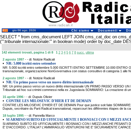
gio 06 ago. 2026
Chi siamo
Documenti
Di
SELECT * from cms_document LEFT JOIN cms_cat_doc on cms_
('":tribunale internazionale:"' in boolean mode) order by doc_date D
142 elementi trovati, pagina 1 di 8
1
2
3
4
5
6
7
8
succ.
ultima
2 agosto 1997
- - di: Notizie Radicali
•
NR: 5.000 iscritti entro settembre
NR: 5.000 iscritti entro settembre 5.000 ISCRITTI ENTRO SETTEMBRE 10.000 ENTRO O
transnazionale, organizzazione NonGovernativa con status consultivo di categoria 1 alle N
2 agosto 1997
- - di: Notizie Radicali
•
NR: Un primo passo verso un nuovo diritto internazionale
NR: Un primo passo verso un nuovo diritto internazionale UN PRIMO PASSO VERSO
Tribunale ad hoc sui crimini commessi nella ex Jugoslavia SOMMARIO: La creazione di un tr
15 aprile 1996
- - di: Dupuis Olivier
•
CONTRE LES MILOSEVIC D'HIER ET DE DEMAIN
CONTRE LES MILOSEVIC D'HIER ET DE DEMAIN Pour que justice soit faite SOMMAIRE: Dans
Dupuis, secrétaire du Parti Radical transnational, reparcourt les différentes étapes de la
18 luglio 1995
- - di: Pannella Marco
•
SI ARMINO SUBITO ED UFFICIALMENTE I BOSNIACI CON I MEZZI ANC
SI ARMINO SUBITO ED UFFICIALMENTE I BOSNIACI CON I MEZZI ANCHE PESANTI 
E' D'ACCORDO. L'ITALIA? L'AMMIRAGLIO VENTURONI NE E' SICURAMENTE CAPAC