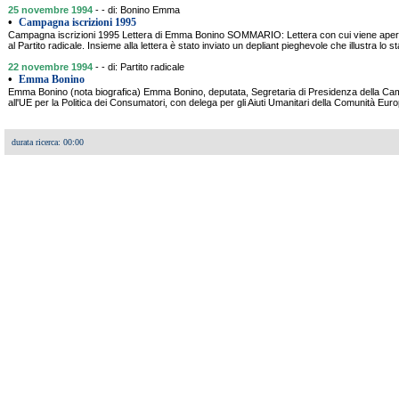
25 novembre 1994
- - di: Bonino Emma
•
Campagna iscrizioni 1995
Campagna iscrizioni 1995 Lettera di Emma Bonino SOMMARIO: Lettera con cui viene apert
al Partito radicale. Insieme alla lettera è stato inviato un depliant pieghevole che illustra lo sta
22 novembre 1994
- - di: Partito radicale
•
Emma Bonino
Emma Bonino (nota biografica) Emma Bonino, deputata, Segretaria di Presidenza della Ca
all'UE per la Politica dei Consumatori, con delega per gli Aiuti Umanitari della Comunità E
durata ricerca: 00:00