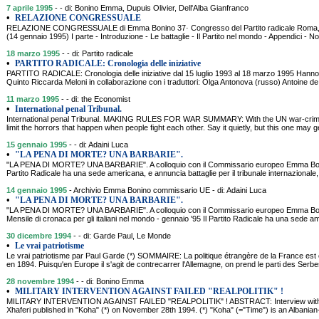
7 aprile 1995
- - di: Bonino Emma, Dupuis Olivier, Dell'Alba Gianfranco
•
RELAZIONE CONGRESSUALE
RELAZIONE CONGRESSUALE di Emma Bonino 37· Congresso del Partito radicale Roma, 7
(14 gennaio 1995) I parte - Introduzione - Le battaglie - Il Partito nel mondo - Appendici - No
18 marzo 1995
- - di: Partito radicale
•
PARTITO RADICALE: Cronologia delle iniziative
PARTITO RADICALE: Cronologia delle iniziative dal 15 luglio 1993 al 18 marzo 1995 Hanno 
Quinto Riccarda Meloni in collaborazione con i traduttori: Olga Antonova (russo) Antoine 
11 marzo 1995
- - di: the Economist
•
International penal Tribunal.
International penal Tribunal. MAKING RULES FOR WAR SUMMARY: With the UN war-crimes
limit the horrors that happen when people fight each other. Say it quietly, but this one ma
15 gennaio 1995
- - di: Adaini Luca
•
"LA PENA DI MORTE? UNA BARBARIE".
"LA PENA DI MORTE? UNA BARBARIE". A colloquio con il Commissario europeo Emma Bon
Partito Radicale ha una sede americana, e annuncia battaglie per il tribunale internazionale, 
14 gennaio 1995
- Archivio Emma Bonino commissario UE - di: Adaini Luca
•
"LA PENA DI MORTE? UNA BARBARIE".
"LA PENA DI MORTE? UNA BARBARIE". A colloquio con il Commissario europeo Emma Bonino 
Mensile di cronaca per gli italiani nel mondo - gennaio '95 Il Partito Radicale ha una sede 
30 dicembre 1994
- - di: Garde Paul, Le Monde
•
Le vrai patriotisme
Le vrai patriotisme par Paul Garde (*) SOMMAIRE: La politique étrangère de la France est
en 1894. Puisqu'en Europe il s'agit de contrecarrer l'Allemagne, on prend le parti des Serbes
28 novembre 1994
- - di: Bonino Emma
•
MILITARY INTERVENTION AGAINST FAILED "REALPOLITIK" !
MILITARY INTERVENTION AGAINST FAILED "REALPOLITIK" ! ABSTRACT: Interview with 
Xhaferi published in "Koha" (*) on November 28th 1994. (*) "Koha" (="Time") is an Alban