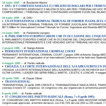
18 luglio 1995
- - di: Busdachin Marino
•
ONU: Il V COMITATO ASSEGNA 57,5 MILIONI DI DOLLARI PER I TRIBUN
ONU: Il V COMITATO ASSEGNA 57,5 MILIONI DI DOLLARI PER I TRIBUNALI AD HOC P
COMPROMESSO: I TRIBUNALI AD HOC CONTINUANO A ESSERE FUORI DAL BILANCI
18 luglio 1995
- - di: ONU
•
UN:INTERNATIONAL CRIMINAL TRIBUNAL OF FORMER JUGOSLAVIA.
UN:INTERNATIONAL CRIMINAL TRIBUNAL OF FORMER JUGOSLAVIA. INTERNATION
$57.5 Million for International Criminal Tribunals for Former Yugoslavia and Rwanda ABSTRA
13 luglio 1995
- - di: Parlamento europeo
•
IL PARLAMENTO EUROPEO CHIEDE CHE IN OCCASIONE DEL CINQUA
IL PARLAMENTO EUROPEO CHIEDE CHE IN OCCASIONE DEL CINQUANTENARIO DELL
INTERNAZIONALE PERMANENTE E CHE VENGANO DATI AI TRIBUNALI AD-HOC SULLA
2 giugno 1995
- - di: Stango Antonio
•
PERMANENT INTERNATIONAL CRIMINAL COURT
PERMANENT INTERNATIONAL CRIMINAL COURT 2 giugno 1995 di Antonio Stango ABSTRA
"temporary", about the organization of an International Conference to be held next Septem
4 maggio 1995
- - di: Partito radicale
•
CROAZIA: LA CORTE INTERNAZIONALE DELL'AJA APRA SUBITO UN IN
CROAZIA: LA CORTE INTERNAZIONALE DELL'AJA APRA SUBITO UN INCHIESTA SUI 
ULTIMI GIORNI, I LEADER DEI SERBI RIBELLI MARTIC, CELETIC E LONCAR. 4 maggio 
10 aprile 1995
- - di: Dupuis Olivier
•
TRANSNATIONAL
TRANSNATIONAL 10 aprile 1995 CRESCE IL TRANSNAZIONALE NASCA ORA IL TRANSPAR
concluso il nostro 37· congresso. Un congresso che, pur organizzato in un'estrema povert
8 aprile 1995
- - di: Partito radicale
•
37· CONGRESSO DEL PARTITO RADICALE (Roma, 7 e 8 aprile 1995)
37· CONGRESSO DEL PARTITO RADICALE (Roma, 7 e 8 aprile 1995) MOZIONE GENE
congressuale approvato, al termine dei lavori, con il 92,72% dei voti (204 su 220 votanti, 7 n