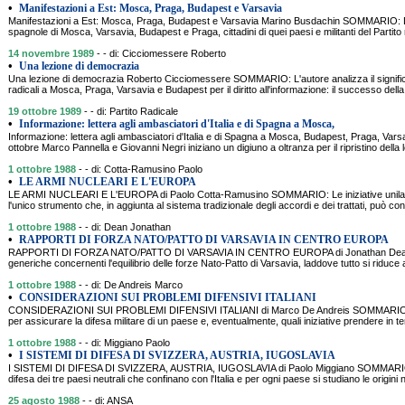
•
Manifestazioni a Est: Mosca, Praga, Budapest e Varsavia
Manifestazioni a Est: Mosca, Praga, Budapest e Varsavia Marino Busdachin SOMMARIO: Dav
spagnole di Mosca, Varsavia, Budapest e Praga, cittadini di quei paesi e militanti del Partito
14 novembre 1989
- - di: Cicciomessere Roberto
•
Una lezione di democrazia
Una lezione di democrazia Roberto Cicciomessere SOMMARIO: L'autore analizza il significa
radicali a Mosca, Praga, Varsavia e Budapest per il diritto all'informazione: il successo della b
19 ottobre 1989
- - di: Partito Radicale
•
Informazione: lettera agli ambasciatori d'Italia e di Spagna a Mosca,
Informazione: lettera agli ambasciatori d'Italia e di Spagna a Mosca, Budapest, Praga, Va
ottobre Marco Pannella e Giovanni Negri iniziano un digiuno a oltranza per il ripristino della l
1 ottobre 1988
- - di: Cotta-Ramusino Paolo
•
LE ARMI NUCLEARI E L'EUROPA
LE ARMI NUCLEARI E L'EUROPA di Paolo Cotta-Ramusino SOMMARIO: Le iniziative unilate
l'unico strumento che, in aggiunta al sistema tradizionale degli accordi e dei trattati, può con
1 ottobre 1988
- - di: Dean Jonathan
•
RAPPORTI DI FORZA NATO/PATTO DI VARSAVIA IN CENTRO EUROPA
RAPPORTI DI FORZA NATO/PATTO DI VARSAVIA IN CENTRO EUROPA di Jonathan Dean SOM
generiche concernenti l'equilibrio delle forze Nato-Patto di Varsavia, laddove tutto si ridu
1 ottobre 1988
- - di: De Andreis Marco
•
CONSIDERAZIONI SUI PROBLEMI DIFENSIVI ITALIANI
CONSIDERAZIONI SUI PROBLEMI DIFENSIVI ITALIANI di Marco De Andreis SOMMARIO: Per
per assicurare la difesa militare di un paese e, eventualmente, quali iniziative prendere in 
1 ottobre 1988
- - di: Miggiano Paolo
•
I SISTEMI DI DIFESA DI SVIZZERA, AUSTRIA, IUGOSLAVIA
I SISTEMI DI DIFESA DI SVIZZERA, AUSTRIA, IUGOSLAVIA di Paolo Miggiano SOMMARIO: Ve
difesa dei tre paesi neutrali che confinano con l'Italia e per ogni paese si studiano le origini 
25 agosto 1988
- - di: ANSA