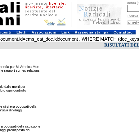
cerca
[
ricerca
rigenti
Eletti
Associazioni
Link
Rassegna stampa
Contattaci
ument.id=cms_cat_doc.iddocument . WHERE MATCH (doc_keys) AGA
RISULTATI DE
déposée par M. Arbeloa Muru
le rapport sur les relations
lo dalle morti per
duto ogni controllo
ci si era occupati della
liaia di villaggi
ra occupati della situazione
llaggi predisposto dal