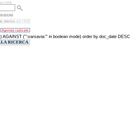
dal 1999]
 avanzata
Agenda radicale
INST ('":varsavia:"' in boolean mode) order by doc_date DESC
LLA RICERCA