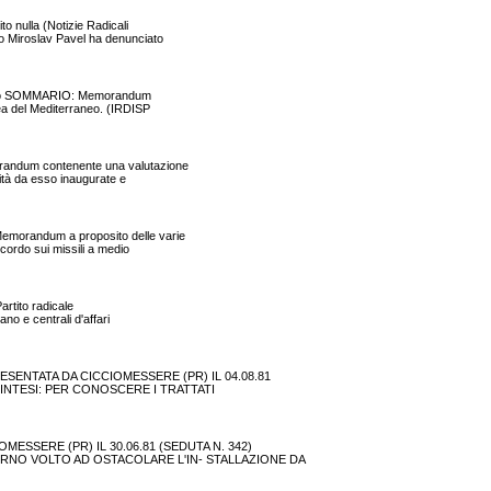
o nulla (Notizie Radicali
o Miroslav Pavel ha denunciato
ggiano SOMMARIO: Memorandum
rea del Mediterraneo. (IRDISP
randum contenente una valutazione
lità da esso inaugurate e
Memorandum a proposito delle varie
ccordo sui missili a medio
artito radicale
no e centrali d'affari
ESENTATA DA CICCIOMESSERE (PR) IL 04.08.81
I SINTESI: PER CONOSCERE I TRATTATI
MESSERE (PR) IL 30.06.81 (SEDUTA N. 342)
OVERNO VOLTO AD OSTACOLARE L'IN- STALLAZIONE DA