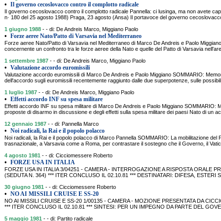
•
Il governo cecoslovacco contro il complotto radicale
Il governo cecoslovacco contro il complotto radicale Pannella: ci lusinga, ma non avete capit
n· 180 del 25 agosto 1988) Praga, 23 agosto (Ansa) Il portavoce del governo cecoslovacc
1 giugno 1988
- - di: De Andreis Marco, Miggiano Paolo
•
Forze aeree Nato/Patto di Varsavia nel Mediterraneo
Forze aeree Nato/Patto di Varsavia nel Mediterraneo di Marco De Andreis e Paolo Mi
concernente un confronto tra le forze aeree della Nato e quelle del Patto di Varsavia nell'a
1 settembre 1987
- - di: De Andreis Marco, Miggiano Paolo
•
Valutazione accordo euromissili
Valutazione accordo euromissili di Marco De Andreis e Paolo Miggiano SOMMARIO: Memo
dell'accordo sugli euromissili recentemente raggiunto dalle due superpotenze, sulle possibi
1 luglio 1987
- - di: De Andreis Marco, Miggiano Paolo
•
Effetti accordo INF su spesa militare
Effetti accordo INF su spesa militare di Marco De Andreis e Paolo Miggiano SOMMARIO: 
proposte di disarmo in discussione e degli effetti sulla spesa militare dei paesi Nato di un a
12 gennaio 1987
- - di: Pannella Marco
•
Noi radicali, la Rai e il popolo polacco
Noi radicali, la Rai e il popolo polacco di Marco Pannella SOMMARIO: La mobilitazione del P
trasnazionale, a Varsavia come a Roma, per contrastare il sostegno che il Governo, il Vatica
4 agosto 1981
- - di: Cicciomessere Roberto
•
FORZE USA IN ITALIA
FORZE USA IN ITALIA 3/04251 - CAMERA - INTERROGAZIONE A RISPOSTA ORALE PR
(SEDUTA N. 364) *** ITER CONCLUSO IL 02.10.81 *** DESTINATARI: DIFESA, ESTER
30 giugno 1981
- - di: Cicciomessere Roberto
•
NO AI MISSILI CRUISE E SS-20
NO AI MISSILI CRUISE E SS-20 1/00135 - CAMERA - MOZIONE PRESENTATA DA CICCIO
*** ITER CONCLUSO IL 02.10.81 *** SINTESI: PER UN IMPEGNO DA PARTE DEL G
5 maggio 1981
- - di: Partito radicale