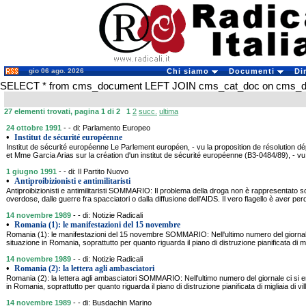
gio 06 ago. 2026
Chi siamo
Documenti
Di
SELECT * from cms_document LEFT JOIN cms_cat_doc on cms_doc
27 elementi trovati, pagina 1 di 2
1
2
succ.
ultima
24 ottobre 1991
- - di: Parlamento Europeo
•
Institut de sécurité européenne
Institut de sécurité européenne Le Parlement européen, - vu la proposition de résolution 
et Mme Garcia Arias sur la création d'un institut de sécurité européenne (B3-0484/89), - vu 
1 giugno 1991
- - di: Il Partito Nuovo
•
Antiproibizionisti e antimilitaristi
Antiproibizionisti e antimilitaristi SOMMARIO: Il problema della droga non è rappresentato so
overdose, dalle guerre fra spacciatori o dalla diffusione dell'AIDS. Il vero flagello è aver per
14 novembre 1989
- - di: Notizie Radicali
•
Romania (1): le manifestazioni del 15 novembre
Romania (1): le manifestazioni del 15 novembre SOMMARIO: Nell'ultimo numero del giornale 
situazione in Romania, soprattutto per quanto riguarda il piano di distruzione pianificata di mig
14 novembre 1989
- - di: Notizie Radicali
•
Romania (2): la lettera agli ambasciatori
Romania (2): la lettera agli ambasciatori SOMMARIO: Nell'ultimo numero del giornale ci si e
in Romania, soprattutto per quanto riguarda il piano di distruzione pianificata di migliaia di vi
14 novembre 1989
- - di: Busdachin Marino