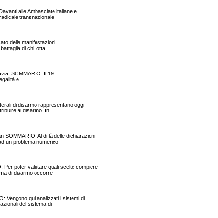
anti alle Ambasciate italiane e
 radicale transnazionale
to delle manifestazioni
attaglia di chi lotta
rsavia. SOMMARIO: Il 19
egalità e
rali di disarmo rappresentano oggi
tribuire al disarmo. In
MARIO: Al di là delle dichiarazioni
ce ad un problema numerico
 poter valutare quali scelte compiere
tema di disarmo occorre
ngono qui analizzati i sistemi di
nazionali del sistema di