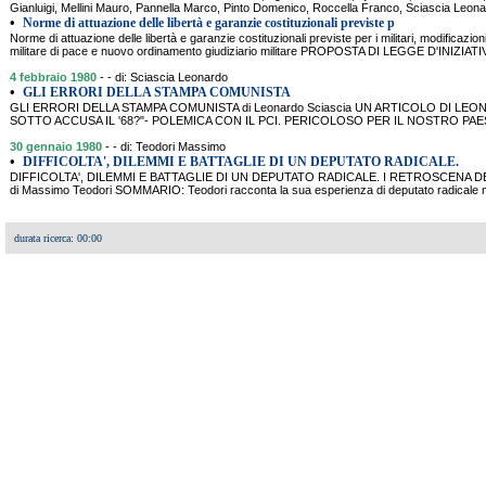
Gianluigi, Mellini Mauro, Pannella Marco, Pinto Domenico, Roccella Franco, Sciascia Leon
•
Norme di attuazione delle libertà e garanzie costituzionali previste p
Norme di attuazione delle libertà e garanzie costituzionali previste per i militari, modificazio
militare di pace e nuovo ordinamento giudiziario militare PROPOSTA DI LEGGE D'INIZ
4 febbraio 1980
- - di: Sciascia Leonardo
•
GLI ERRORI DELLA STAMPA COMUNISTA
GLI ERRORI DELLA STAMPA COMUNISTA di Leonardo Sciascia UN ARTICOLO DI LE
SOTTO ACCUSA IL '68?"- POLEMICA CON IL PCI. PERICOLOSO PER IL NOSTRO PAES
30 gennaio 1980
- - di: Teodori Massimo
•
DIFFICOLTA', DILEMMI E BATTAGLIE DI UN DEPUTATO RADICALE.
DIFFICOLTA', DILEMMI E BATTAGLIE DI UN DEPUTATO RADICALE. I RETROSCENA D
di Massimo Teodori SOMMARIO: Teodori racconta la sua esperienza di deputato radicale
durata ricerca: 00:00