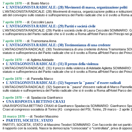
7 aprile 1978
- - di: Boato Marco
•
L'ANTAGONISTA RADICALE: (28) Movimenti di massa, organizzazione politi
L'ANTAGONISTA RADICALE: (28) Movimenti di massa, organizzazione politica e istituzio
atti del convegno sullo statuto e sull'esperienza del Parito radicale che si è svolto a Roma al
7 aprile 1978
- - di: Ceccolini Laura
•
L'ANTAGONISTA RADICALE: (29) Partiti e società civile
L'ANTAGONISTA RADICALE: (29) Partiti e società civile di Laura Ceccolini SOMMARIO: Gli 
e sull'esperienza del Parito radicale che si è svolto a Roma all'Hotel Parco dei Principi nei gi
7 aprile 1978
- - di: Tramontana Anna
•
L'ANTAGONISTA RADICALE: (30) Testimonianza di una credente
L'ANTAGONISTA RADICALE: (30) Testimonianza di una credente di Anna Tramontana SOMM
statuto e sull'esperienza del Parito radicale che si è svolto a Roma all'Hotel Parco dei Princip
7 aprile 1978
- - di: Aglietta Adelaide
•
L'ANTAGONISTA RADICALE: (31) Il prezzo della violenza
L'ANTAGONISTA RADICALE: (31) Il prezzo della violenza di Adelaide Aglietta SOMMARIO: Gl
statuto e sull'esperienza del Parito radicale che si è svolto a Roma all'Hotel Parco dei Princip
7 aprile 1978
- - di: Pannella Marco
•
L'ANTAGONISTA RADICALE: (32) Superare la ``paura'' d'essere radicali
L'ANTAGONISTA RADICALE: (32) Superare la ``paura'' d'essere radicali di Marco Pannell
sullo statuto e sull'esperienza del Partito radicale che si è svolto a Roma all'Hotel Parco dei P
3 aprile 1978
- - di: Spadaccia Gianfranco
•
UNA RISPOSTA A BETTINO CRAXI
UNA RISPOSTA A BETTINO CRAXI di Gianfranco Spadaccia SOMMARIO: Gianfranco Spadaccia
Craxi al congresso socialista di Torino [41· congresso del PSI, Torino, 29 marzo - 2 aprile 
15 marzo 1978
- - di: Teodori Massimo
•
PARTITI, SOCIETA', STATO
PARTITI, SOCIETA', STATO di Massimo Teodori SOMMARIO: Con l'accordo dei sei partiti cam
il rapporto con la società. Nasce la democrazia "consociata" o "controllata", priva di opposi