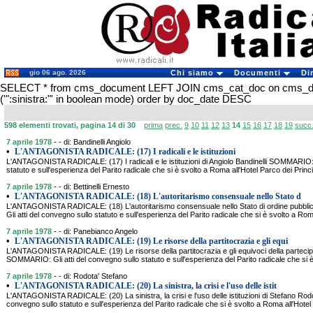
gio 06 ago. 2026
Chi siamo
Documenti
Di
SELECT * from cms_document LEFT JOIN cms_cat_doc on cms_
('":sinistra:"' in boolean mode) order by doc_date DESC
598 elementi trovati, pagina 14 di 30
prima
prec.
9
10
11
12
13
14
15
16
17
18
19
succ
7 aprile 1978
- - di: Bandinelli Angiolo
•
L'ANTAGONISTA RADICALE: (17) I radicali e le istituzioni
L'ANTAGONISTA RADICALE: (17) I radicali e le istituzioni di Angiolo Bandinelli SOMMARIO: 
statuto e sull'esperienza del Parito radicale che si è svolto a Roma all'Hotel Parco dei Princip
7 aprile 1978
- - di: Bettinelli Ernesto
•
L'ANTAGONISTA RADICALE: (18) L'autoritarismo consensuale nello Stato d
L'ANTAGONISTA RADICALE: (18) L'autoritarismo consensuale nello Stato di ordine pubblic
Gli atti del convegno sullo statuto e sull'esperienza del Parito radicale che si è svolto a Rom
7 aprile 1978
- - di: Panebianco Angelo
•
L'ANTAGONISTA RADICALE: (19) Le risorse della partitocrazia e gli equi
L'ANTAGONISTA RADICALE: (19) Le risorse della partitocrazia e gli equivoci della parteci
SOMMARIO: Gli atti del convegno sullo statuto e sull'esperienza del Parito radicale che si è
7 aprile 1978
- - di: Rodota' Stefano
•
L'ANTAGONISTA RADICALE: (20) La sinistra, la crisi e l'uso delle istit
L'ANTAGONISTA RADICALE: (20) La sinistra, la crisi e l'uso delle istituzioni di Stefano Ro
convegno sullo statuto e sull'esperienza del Parito radicale che si è svolto a Roma all'Hotel 