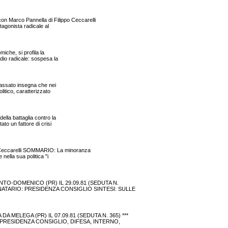
arco Pannella di Filippo Ceccarelli
tagonista radicale al
iche, si profila la
adio radicale: sospesa la
 passato insegna che nei
litico, caratterizzato
ella battaglia contro la
ato un fattore di crisi
 Ceccarelli SOMMARIO: La minoranza
nella sua politica "i
NTO-DOMENICO (PR) IL 29.09.81 (SEDUTA N.
INATARIO: PRESIDENZA CONSIGLIO SINTESI: SULLE
 MELEGA (PR) IL 07.09.81 (SEDUTA N. 365) ***
 PRESIDENZA CONSIGLIO, DIFESA, INTERNO,