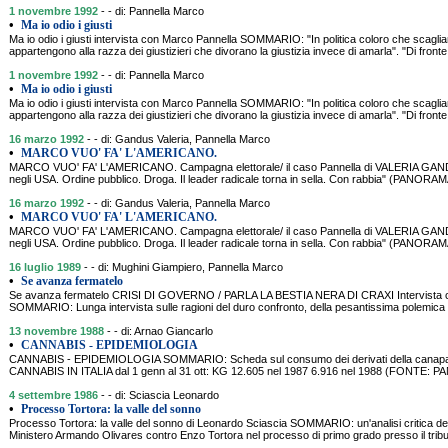
1 novembre 1992
- - di: Pannella Marco
•
Ma io odio i giusti
Ma io odio i giusti intervista con Marco Pannella SOMMARIO: "In politica coloro che scagli
appartengono alla razza dei giustizieri che divorano la giustizia invece di amarla". "Di front
1 novembre 1992
- - di: Pannella Marco
•
Ma io odio i giusti
Ma io odio i giusti intervista con Marco Pannella SOMMARIO: "In politica coloro che scagli
appartengono alla razza dei giustizieri che divorano la giustizia invece di amarla". "Di front
16 marzo 1992
- - di: Gandus Valeria, Pannella Marco
•
MARCO VUO' FA' L'AMERICANO.
MARCO VUO' FA' L'AMERICANO. Campagna elettorale/ il caso Pannella di VALERIA GA
negli USA. Ordine pubblico. Droga. Il leader radicale torna in sella. Con rabbia" (PANOR
16 marzo 1992
- - di: Gandus Valeria, Pannella Marco
•
MARCO VUO' FA' L'AMERICANO.
MARCO VUO' FA' L'AMERICANO. Campagna elettorale/ il caso Pannella di VALERIA GA
negli USA. Ordine pubblico. Droga. Il leader radicale torna in sella. Con rabbia" (PANOR
16 luglio 1989
- - di: Mughini Giampiero, Pannella Marco
•
Se avanza fermatelo
Se avanza fermatelo CRISI DI GOVERNO / PARLA LA BESTIA NERA DI CRAXI Intervista co
SOMMARIO: Lunga intervista sulle ragioni del duro confronto, della pesantissima polemica 
13 novembre 1988
- - di: Arnao Giancarlo
•
CANNABIS - EPIDEMIOLOGIA
CANNABIS - EPIDEMIOLOGIA SOMMARIO: Scheda sul consumo dei derivati della canapa i
CANNABIS IN ITALIA dal 1 genn al 31 ott: KG 12.605 nel 1987 6.916 nel 1988 (FONTE:
4 settembre 1986
- - di: Sciascia Leonardo
•
Processo Tortora: la valle del sonno
Processo Tortora: la valle del sonno di Leonardo Sciascia SOMMARIO: un'analisi critica dell
Ministero Armando Olivares contro Enzo Tortora nel processo di primo grado presso il tribuna