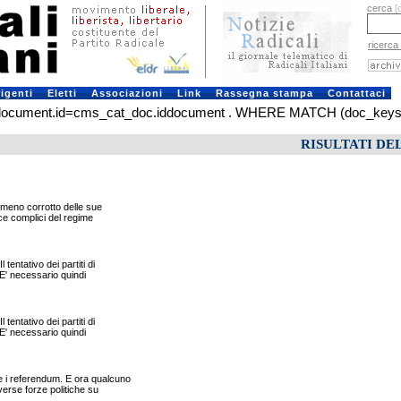
cerca
[
ricerca
rigenti
Eletti
Associazioni
Link
Rassegna stampa
Contattaci
ument.id=cms_cat_doc.iddocument . WHERE MATCH (doc_keys) AGA
RISULTATI DE
 meno corrotto delle sue
ce complici del regime
tativo dei partiti di
 E' necessario quindi
tativo dei partiti di
 E' necessario quindi
e i referendum. E ora qualcuno
verse forze politiche su