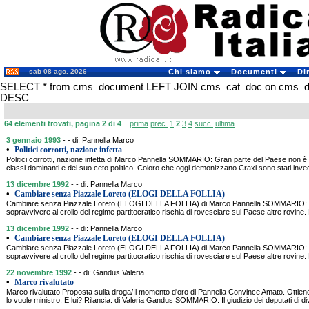
sab 08 ago. 2026
Chi siamo
Documenti
Di
SELECT * from cms_document LEFT JOIN cms_cat_doc on cms_doc
DESC
64 elementi trovati, pagina 2 di 4
prima
prec.
1
2
3
4
succ.
ultima
3 gennaio 1993
- - di: Pannella Marco
•
Politici corrotti, nazione infetta
Politici corrotti, nazione infetta di Marco Pannella SOMMARIO: Gran parte del Paese non è
classi dominanti e del suo ceto politico. Coloro che oggi demonizzano Craxi sono stati inve
13 dicembre 1992
- - di: Pannella Marco
•
Cambiare senza Piazzale Loreto (ELOGI DELLA FOLLIA)
Cambiare senza Piazzale Loreto (ELOGI DELLA FOLLIA) di Marco Pannella SOMMARIO: Il ten
sopravvivere al crollo del regime partitocratico rischia di rovesciare sul Paese altre rovine.
13 dicembre 1992
- - di: Pannella Marco
•
Cambiare senza Piazzale Loreto (ELOGI DELLA FOLLIA)
Cambiare senza Piazzale Loreto (ELOGI DELLA FOLLIA) di Marco Pannella SOMMARIO: Il ten
sopravvivere al crollo del regime partitocratico rischia di rovesciare sul Paese altre rovine.
22 novembre 1992
- - di: Gandus Valeria
•
Marco rivalutato
Marco rivalutato Proposta sulla droga/Il momento d'oro di Pannella Convince Amato. Ottien
lo vuole ministro. E lui? Rilancia. di Valeria Gandus SOMMARIO: Il giudizio dei deputati di di