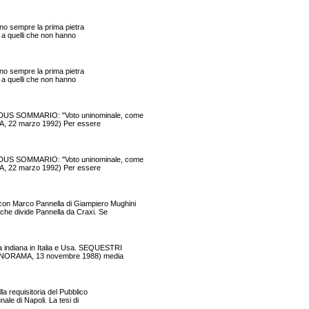
ano sempre la prima pietra
e a quelli che non hanno
ano sempre la prima pietra
e a quelli che non hanno
NDUS SOMMARIO: "Voto uninominale, come
AMA, 22 marzo 1992) Per essere
NDUS SOMMARIO: "Voto uninominale, come
AMA, 22 marzo 1992) Per essere
n Marco Pannella di Giampiero Mughini
che divide Pannella da Craxi. Se
ndiana in Italia e Usa. SEQUESTRI
 PANORAMA, 13 novembre 1988) media
a requisitoria del Pubblico
le di Napoli. La tesi di