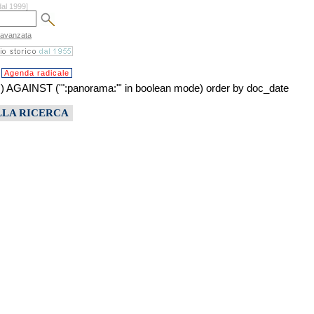
dal 1999]
 avanzata
Agenda radicale
INST ('":panorama:"' in boolean mode) order by doc_date
LLA RICERCA