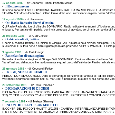
17 agosto 1986
- - di: Ceccarelli Filippo, Pannella Marco
•
Il Bettino sono me
Il Bettino sono me ESCLUSIVO/CRAXI RACCONTATO DA MARCO PANNELLA Intervista con M
SOMMARIO: Marco Pannella e Bettino Craxi: dalle lotte universitarie ai giorni nostri, "dall'an
17 agosto 1986
- - di: Panorama
•
Qui Radio Radicale: libertà d'insulto
Qui Radio Radicale: libertà d'insulto SOMMARIO: Radio radicale è in enormi difficoltà econom
chiusura. Per tentare d'impedirla, comincia un'estate di attività straordinaria per la vita di R
23 febbraio 1986
- - di: Galli Giorgio
•
Occhio ai radicali, Bettino
Occhio ai radicali, Bettino Le Opinioni di Giorgio Galli Puntare o no a elezioni anticipate? Il
suoi calcoli il Psi farà bene a dare il giusto peso alla posizione del Pr SOMMARIO: Il clima po
9 agosto 1982
- - di: Galli Giorgio
•
Pannella: fine di una stagione
Pannella: fine di una stagione di Giorgio Galli SOMMARIO: L'autore afferma che l'aver fatto d
"fame" nel sud del mondo il tema dominante e quasi unico dell'attività del Partito radicale è st
25 gennaio 1982
- - di: Ceccarelli Felice
•
PREGO, NON SI ACCOMODI.
PREGO, NON SI ACCOMODI. Dopo la domanda di iscrizione di Pannella al PSI. di Felice
vorrebbe il segretario radicale nel Psi, ma Craxi è perplesso: può dire di si a gente che vede 
29 settembre 1981
- - di: Pinto Domenico
•
DICHIARAZIONI DI DI GIESI
DICHIARAZIONI DI DI GIESI 2/01299 - CAMERA - INTERPELLANZA PRESENTATA DA PI
382) *** ITER IN CORSO *** MINISTRO DELEGATO : PRESIDENZA CONSIGLIO DEST
7 settembre 1981
- - di: Melega Gianluigi
•
INCONTRI DEL PCI CON MALETTI
INCONTRI DEL PCI CON MALETTI 2/01253 - CAMERA - INTERPELLANZA PRESENTATA DA
ITER IN CORSO *** MINISTRO DELEGATO : PRESIDENZA CONSIGLIO DESTINATARI: