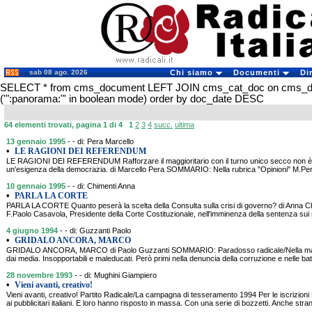
sab 08 ago. 2026
Chi siamo
Documenti
Di
SELECT * from cms_document LEFT JOIN cms_cat_doc on cms_
('":panorama:"' in boolean mode) order by doc_date DESC
64 elementi trovati, pagina 1 di 4
1
2
3
4
succ.
ultima
13 gennaio 1995
- - di: Pera Marcello
•
LE RAGIONI DEI REFERENDUM
LE RAGIONI DEI REFERENDUM Rafforzare il maggioritario con il turno unico secco non è u
un'esigenza della democrazia. di Marcello Pera SOMMARIO: Nella rubrica "Opinioni" M.Pera 
10 gennaio 1995
- - di: Chimenti Anna
•
PARLA LA CORTE
PARLA LA CORTE Quanto peserà la scelta della Consulta sulla crisi di governo? di Anna 
F.Paolo Casavola, Presidente della Corte Costituzionale, nell'imminenza della sentenza sui 
4 giugno 1994
- - di: Guzzanti Paolo
•
GRIDALO ANCORA, MARCO
GRIDALO ANCORA, MARCO di Paolo Guzzanti SOMMARIO: Paradosso radicale/Nella maggi
dai media. Insopportabili e maleducati. Però primi nella denuncia della corruzione e nelle ba
28 novembre 1993
- - di: Mughini Giampiero
•
Vieni avanti, creativo!
Vieni avanti, creativo! Partito Radicale/La campagna di tesseramento 1994 Per le iscrizion
ai pubblicitari italiani. E loro hanno risposto in massa. Con una serie di bozzetti. Anche stra