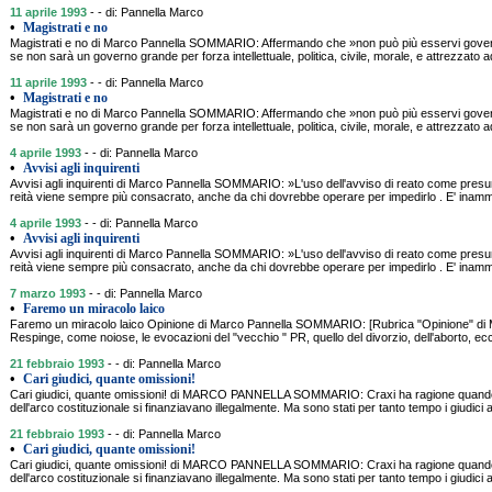
11 aprile 1993
- - di: Pannella Marco
•
Magistrati e no
Magistrati e no di Marco Pannella SOMMARIO: Affermando che »non può più esservi governo e
se non sarà un governo grande per forza intellettuale, politica, civile, morale, e attrezzato a
11 aprile 1993
- - di: Pannella Marco
•
Magistrati e no
Magistrati e no di Marco Pannella SOMMARIO: Affermando che »non può più esservi governo e
se non sarà un governo grande per forza intellettuale, politica, civile, morale, e attrezzato a
4 aprile 1993
- - di: Pannella Marco
•
Avvisi agli inquirenti
Avvisi agli inquirenti di Marco Pannella SOMMARIO: »L'uso dell'avviso di reato come presu
reità viene sempre più consacrato, anche da chi dovrebbe operare per impedirlo . E' inammi
4 aprile 1993
- - di: Pannella Marco
•
Avvisi agli inquirenti
Avvisi agli inquirenti di Marco Pannella SOMMARIO: »L'uso dell'avviso di reato come presu
reità viene sempre più consacrato, anche da chi dovrebbe operare per impedirlo . E' inammi
7 marzo 1993
- - di: Pannella Marco
•
Faremo un miracolo laico
Faremo un miracolo laico Opinione di Marco Pannella SOMMARIO: [Rubrica "Opinione" di 
Respinge, come noiose, le evocazioni del "vecchio " PR, quello del divorzio, dell'aborto, ecc. 
21 febbraio 1993
- - di: Pannella Marco
•
Cari giudici, quante omissioni!
Cari giudici, quante omissioni! di MARCO PANNELLA SOMMARIO: Craxi ha ragione quando aff
dell'arco costituzionale si finanziavano illegalmente. Ma sono stati per tanto tempo i giudici 
21 febbraio 1993
- - di: Pannella Marco
•
Cari giudici, quante omissioni!
Cari giudici, quante omissioni! di MARCO PANNELLA SOMMARIO: Craxi ha ragione quando aff
dell'arco costituzionale si finanziavano illegalmente. Ma sono stati per tanto tempo i giudici 