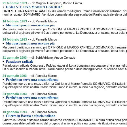
21 febbraio 1993
- - di: Mughini Giampiero, Bonino Emma
•
DARESTE UNA MANO A GANDHI?
DARESTE UNA MANO A GANDHI? di Giampiero Mughini Emma Bonino lancia l'allarme: servono 
non ha rubato. SOMMARIO: Ventidue domande alla segretaria del Partito radicale eletta da
14 febbraio 1993
- - di: Pannella Marco
•
Ma questi partiti non servono più
Ma questi partiti non servono più OPINIONE di MARCO PANNELLA SOMMARIO: Il regime part
dei partiti di arginare gli eventi è astratto e pericoloso. La Democrazia cristiana, essa sola, p
14 febbraio 1993
- - di: Pannella Marco
•
Ma questi partiti non servono più
Ma questi partiti non servono più OPINIONE di MARCO PANNELLA SOMMARIO: Il regime part
dei partiti di arginare gli eventi è astratto e pericoloso. La Democrazia cristiana, essa sola, p
31 gennaio 1993
- - di: Sofri Adriano, Anzon Corrado
•
Paradosso radicale
Paradosso radicale Congresso Pr/L'ex leader di Lotta continua racconta perché entra nel par
un nuovo iscritto ai vecchi amici. Delle cause perse e delle battaglie vinte. di Adriano Sof
24 gennaio 1993
- - di: Pannella Marco
•
Perché non serve una mezza riforma
Perché non serve una mezza riforma Opinione di Marco Pannella SOMMARIO: Gli italiani no
o quell'aspetto della nostra Costituzione, sono in rivolta, a torto o a ragione, anzitutto contro 
24 gennaio 1993
- - di: Pannella Marco
•
Perché non serve una mezza riforma
Perché non serve una mezza riforma Opinione di Marco Pannella SOMMARIO: Gli italiani no
o quell'aspetto della nostra Costituzione, sono in rivolta, a torto o a ragione, anzitutto contro 
10 gennaio 1993
- - di: Pannella Marco
•
Guerra in Bosnia e sfascio italiano
Guerra in Bosnia e sfascio italiano di Marco Pannella SOMMARIO. La dura critica della politi
corresponsabile del fallimento del progetto di unione politica europea: »le illusioni economist