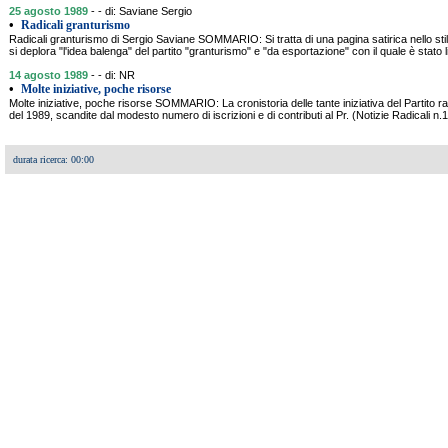
25 agosto 1989
- - di: Saviane Sergio
•
Radicali granturismo
Radicali granturismo di Sergio Saviane SOMMARIO: Si tratta di una pagina satirica nello stil
si deplora "l'idea balenga" del partito "granturismo" e "da esportazione" con il quale è stato liq
14 agosto 1989
- - di: NR
•
Molte iniziative, poche risorse
Molte iniziative, poche risorse SOMMARIO: La cronistoria delle tante iniziativa del Partito r
del 1989, scandite dal modesto numero di iscrizioni e di contributi al Pr. (Notizie Radicali n
durata ricerca: 00:00