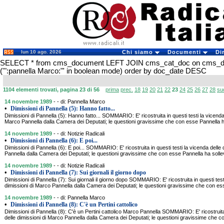
lun 10 ago. 2026
Chi siamo
Documenti
Di
SELECT * from cms_document LEFT JOIN cms_cat_doc on cms_
('":pannella Marco:"' in boolean mode) order by doc_date DESC
1104 elementi trovati, pagina 23 di 56
prima
prec.
18
19
20
21
22
23
24
25
26
27
28
su
14 novembre 1989
- - di: Pannella Marco
•
Dimissioni di Pannella (5): Hanno fatto...
Dimissioni di Pannella (5): Hanno fatto... SOMMARIO: E' ricostruita in questi testi la vicenda 
Marco Pannella dalla Camera dei Deputati; le questioni gravissime che con esse Pannella h
14 novembre 1989
- - di: Notizie Radicali
•
Dimissioni di Pannella (6): E poi...
Dimissioni di Pannella (6): E poi... SOMMARIO: E' ricostruita in questi testi la vicenda delle
Pannella dalla Camera dei Deputati; le questioni gravissime che con esse Pannella ha solle
14 novembre 1989
- - di: Notizie Radicali
•
Dimissioni di Pannella (7): Sui giornali il giorno dopo
Dimissioni di Pannella (7): Sui giornali il giorno dopo SOMMARIO: E' ricostruita in questi test
dimissioni di Marco Pannella dalla Camera dei Deputati; le questioni gravissime che con es
14 novembre 1989
- - di: Pannella Marco
•
Dimissioni di Pannella (8): C'è un Pertini cattolico
Dimissioni di Pannella (8): C'è un Pertini cattolico Marco Pannella SOMMARIO: E' ricostruita 
delle dimissioni di Marco Pannella dalla Camera dei Deputati; le questioni gravissime che c