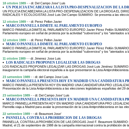
18 ottobre 1989
- - di: Del Campo Jose' Luis
•
UN POLICIA ENCABEZARA LA LISTA PRO-DESPENALIZACION DE LA D
UN POLICIA ENCABEZARA LA LISTA PRO-DESPENALIZACION DE LA DROGA EL DI
RADICALES Y ECOLOGISTAS José Luis Del Campo SUMARIO: Se presenta a las eleccion
12 ottobre 1989
- - di: Perez Pellon Javier
•
MARCO PANNELLA DIMITE AL PARLAMENTO EUROPEO
MARCO PANNELLA DIMITE AL PARLAMENTO EUROPEO Javier Pérez Pellón SUMARIO: Mar
Parlamento europeo en señal de protesta por la actividad "subversiva" y los "atentados a 
12 ottobre 1989
- - di: Perez Pellon Javier
•
MARCO PANNELLA DIMITE AL PARLAMENTO EUROPEO
MARCO PANNELLA DIMITE AL PARLAMENTO EUROPEO Javier Pérez Pellón SUMARIO: Mar
Parlamento europeo en señal de protesta por la actividad "subversiva" y los "atentados a 
11 ottobre 1989
- - di: Jimenez Jose Luis
•
LOS RADICALES PROPONEN LEGALIZAR LAS DROGAS
LOS RADICALES PROPONEN LEGALIZAR LAS DROGAS José Luis Jiménez SUMARIO: Con 
inauguraron la campaña electoral española a la que presentaron la Lista Antiprohibicioni
23 settembre 1989
- - di: del Campo Jose Luis
•
MARCO PANNELLA PRESENTA HOY EN MADRID UNA CANDIDATURA P
MARCO PANNELLA PRESENTA HOY EN MADRID UNA CANDIDATURA PRO LEGALIZACIO
Presentación de la Lista Antiprohibicionista a las elecciones legislativas españolas del 29
23 settembre 1989
- - di: Del Campo Jose' Luis
•
MARCO PANNELLA PRESENTA HOY EN MADRID UNA CANDIDATURA P
MARCO PANNELLA PRESENTA HOY EN MADRID UNA CANDIDATURA PRO LEGALIZACIO
Pannella viaja a Madrid para avalar la presentación de la Lista Antiprohibicionista en las ele
22 settembre 1989
- - di: Beaumont Jose'
•
PANNELLA, CONTRA LA PROHIBICION DE LAS DROGAS
PANNELLA, CONTRA LA PROHIBICION DE LAS DROGAS José F. Beaumont SUMARIO: Pres
Madrid, el 21 de septiembre de 1988 de la campaña internacional contra la prohibición de l