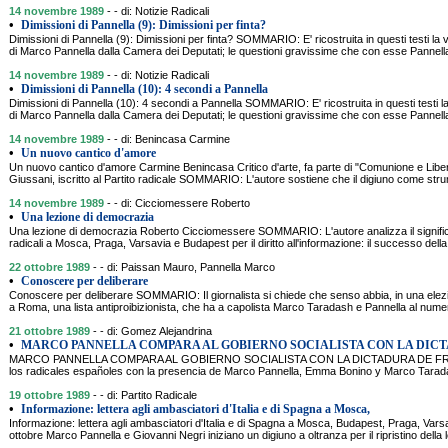
14 novembre 1989
- - di: Notizie Radicali
•
Dimissioni di Pannella (9): Dimissioni per finta?
Dimissioni di Pannella (9): Dimissioni per finta? SOMMARIO: E' ricostruita in questi testi la 
di Marco Pannella dalla Camera dei Deputati; le questioni gravissime che con esse Pannella
14 novembre 1989
- - di: Notizie Radicali
•
Dimissioni di Pannella (10): 4 secondi a Pannella
Dimissioni di Pannella (10): 4 secondi a Pannella SOMMARIO: E' ricostruita in questi testi la
di Marco Pannella dalla Camera dei Deputati; le questioni gravissime che con esse Pannella
14 novembre 1989
- - di: Benincasa Carmine
•
Un nuovo cantico d'amore
Un nuovo cantico d'amore Carmine Benincasa Critico d'arte, fa parte di "Comunione e Libe
Giussani, iscritto al Partito radicale SOMMARIO: L'autore sostiene che il digiuno come strum
14 novembre 1989
- - di: Cicciomessere Roberto
•
Una lezione di democrazia
Una lezione di democrazia Roberto Cicciomessere SOMMARIO: L'autore analizza il significa
radicali a Mosca, Praga, Varsavia e Budapest per il diritto all'informazione: il successo della b
22 ottobre 1989
- - di: Paissan Mauro, Pannella Marco
•
Conoscere per deliberare
Conoscere per deliberare SOMMARIO: Il giornalista si chiede che senso abbia, in una elez
a Roma, una lista antiproibizionista, che ha a capolista Marco Taradash e Pannella al nume
21 ottobre 1989
- - di: Gomez Alejandrina
•
MARCO PANNELLA COMPARA AL GOBIERNO SOCIALISTA CON LA DIC
MARCO PANNELLA COMPARA AL GOBIERNO SOCIALISTA CON LA DICTADURA DE FRANC
los radicales españoles con la presencia de Marco Pannella, Emma Bonino y Marco Tarad
19 ottobre 1989
- - di: Partito Radicale
•
Informazione: lettera agli ambasciatori d'Italia e di Spagna a Mosca,
Informazione: lettera agli ambasciatori d'Italia e di Spagna a Mosca, Budapest, Praga, Va
ottobre Marco Pannella e Giovanni Negri iniziano un digiuno a oltranza per il ripristino della l