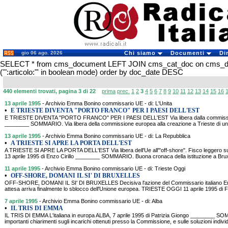
gio 06 ago. 2026
Chi siamo
Documenti
Di
SELECT * from cms_document LEFT JOIN cms_cat_doc on cms_
('":articolo:"' in boolean mode) order by doc_date DESC
440 elementi trovati, pagina 3 di 22
prima
prec.
1
2
3
4
5
6
7
8
9
10
11
12
13
14
15
16
13 aprile 1995
- Archivio Emma Bonino commissario UE - di: L'Unita
•
E TRIESTE DIVENTA "PORTO FRANCO" PER I PAESI DELL'EST
E TRIESTE DIVENTA "PORTO FRANCO" PER I PAESI DELL'EST Via libera dalla commissio
________ SOMMARIO. Via libera della commissione europea alla creazione a Trieste di un c
13 aprile 1995
- Archivio Emma Bonino commissario UE - di: La Repubblica
•
A TRIESTE SI APRE LA PORTA DELL'EST
A TRIESTE SI APRE LA PORTA DELL'EST Via libera dell'Ue all'"off-shore". Fisco leggero sug
13 aprile 1995 di Enzo Cirillo ________ SOMMARIO. Buona cronaca della istituzione a Bruxe
11 aprile 1995
- Archivio Emma Bonino commissario UE - di: Trieste Oggi
•
OFF-SHORE, DOMANI IL SI' DI BRUXELLES
OFF-SHORE, DOMANI IL SI' DI BRUXELLES Decisiva l'azione del Commissario italiano Em
attesa arriva finalmente lo sblocco dell'Unione europea. TRIESTE OGGI 11 aprile 1995 di
7 aprile 1995
- Archivio Emma Bonino commissario UE - di: Alba
•
IL TRIS DI EMMA
IL TRIS DI EMMA L'italiana in europa ALBA, 7 aprile 1995 di Patrizia Giongo ________ 
importanti chiarimenti sugli incarichi ottenuti presso la Commissione, e sulle soluzioni individ