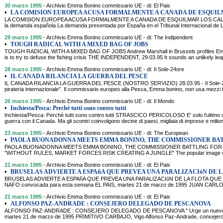
30 marzo 1995
- Archivio Emma Bonino commissario UE - di: El Pais
•
LA COMISION EUROPEA ACUSA FORMALMENTE A CANADA DE ESQUI
LA COMISION EUROPEA ACUSA FORMALMENTE A CANADA DE ESQUILMAR LOS CALADEROS
la demanda española La demanda presentada por España en el Tribunal Internacional de La
29 marzo 1995
- Archivio Emma Bonino commissario UE - di: The Indipendent
•
TOUGH RADICAL WITH A MIXED BAG OF JOBS
TOUGH RADICAL WITH A MIXED BAG OF JOBS Andrew Marshall in Brussels profiles Emm
is to try to defuse the fishing crisis THE INDEPENDENT, 29.03.95 It sounds an unlikely leap
28 marzo 1995
- Archivio Emma Bonino commissario UE - di: Il Sole-24ore
•
IL CANADA RILANCIA LA GUERRA DEL PESCE
IL CANADA RILANCIA LA GUERRA DEL PESCE (NOSTRO SERVIZIO) 28.03.95 - Il Sole-24o
pirateria internazionale". Il commissario europeo alla Pesca, Emma bonino, non usa mezzi ter
26 marzo 1995
- Archivio Emma Bonino commissario UE - di: Il Mondo
•
Inchiesta/Pesca: Perchè tutti sono contro tutti
Inchiesta/Pesca: Perchè tutti sono contro tutti STRASCICO PERICOLOSO E' solo l'ultimo 
guerra con il Canada. Ma gli scontri coinvolgono decine di paesi, migliaia di imprese e milion
23 marzo 1995
- Archivio Emma Bonino commissario UE - di: The European
•
PAOLA BUONADONNA MEETS EMMA BONINO, THE COMMISSIONER BAT
PAOLA BUONADONNA MEETS EMMA BONINO, THE COMMISSIONER BATTLING FOR 
"WITHOUT RULES, MARKET FORCES RISK CREATING A JUNGLE" The popular image of th
21 marzo 1995
- Archivio Emma Bonino commissario UE - di: El Pais
•
BRUSELAS ADVIERTE A ESPAñA QUE PREVEA UNA PARALIZACIóN DE L
BRUSELAS ADVIERTE A ESPAñA QUE PREVEA UNA PARALIZACIóN DE LA FLOTA QUE FA
NAFO convocada para esta semana EL PAIS, martes 21 de marzo de 1995 JUAN CARLO
21 marzo 1995
- Archivio Emma Bonino commissario UE - di: El Pais
•
ALFONSO PAZ-ANDRADE : CONSEJERO DELEGADO DE PESCANOVA
ALFONSO PAZ-ANDRADE : CONSEJERO DELEGADO DE PESCANOVA " Urge un nuevo conce
martes 21 de marzo de 1995 PRIMITIVO CARBAJO, Vigo Alfonso Paz-Andrade, consejero 