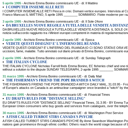
5 aprile 1995
- Archivio Emma Bonino commissario UE - di: Il Mattino
•
I COMPUTER INSIEME ALLE RETI
I COMPUTER INSIEME ALLE RETI Pesca in crisi. Domani vertice europeo. Intervista al 
Franco Mancusi IL MATTINO, 5 aprile 1995 ________ SOMMARIO. Flotte moderne per razion
3 aprile 1995
- Archivio Emma Bonino commissario UE - di: Il Sole-24ore
•
DA BRUXELLES NUOVE REGOLE A TUTELA DELLE VENDITE A DISTANZ
DA BRUXELLES NUOVE REGOLE A TUTELA DELLE VENDITE A DISTANZA. IL SOLE-24 O
notizia sull'accordo raggiunto tra i Ministri europei competenti in materia di regolamentazion
2 aprile 1995
- Archivio Emma Bonino commissario UE - di: Epoca
•
VEDETE QUESTI DISEGNI? E' L'INFERNO DEL RUANDA
VEDETE QUESTI DISEGNI? E' L'INFERNO DEL RUANDA IO CI SONO STATA E ORA VE LO
uccisioni, fame, malattie. Tutto annotato sul diario privato di Emma Bonino, commissario euro
2 aprile 1995
- Archivio Emma Bonino commissario UE - di: Sunday Telegraph
•
THE ITALIAN CYCLONE
THE ITALIAN CYCLONE Nicholas Farrell finds Emma Bonino, EC fisheries chief and one-time
without a solution to the dispute SUNDAY TELEGRAPH, 2-aprile 1995 ________ SOMMARIO. 
31 marzo 1995
- Archivio Emma Bonino commissario UE - di: Daily Mail
•
THE FISHERMAN'S FRIEND THE POPE BRANDED A WITCH
THE FISHERMAN'S FRIEND THE POPE BRANDED A WITCH DAILY MAIL, 31.03.95 - Fro
of Europe's attacks on Canada is an antinuclear campaigner once branded a "witch" by the
31 marzo 1995
- Archivio Emma Bonino commissario UE - di: Financial Times
•
EU DRAFTS RULES FOR "DISTANCE SELLING"
EU DRAFTS RULES FOR "DISTANCE SELLING" Financial Times, 31.3.95 - BY Emma Tucke
European Union consumers who buy goods and services from catalogues, over the telephon
30 marzo 1995
- Archivio Emma Bonino commissario UE - di: Washington Post Service
•
A FISH CALLED TURBOT STIRS CANADA'S PSYCHE
A FISH CALLED TURBOT STIRS CANADA'S PSYCHE By Anne Swardson Washington Po
nations gain prominence through ethnic conflict. Others reach the world stage because of br