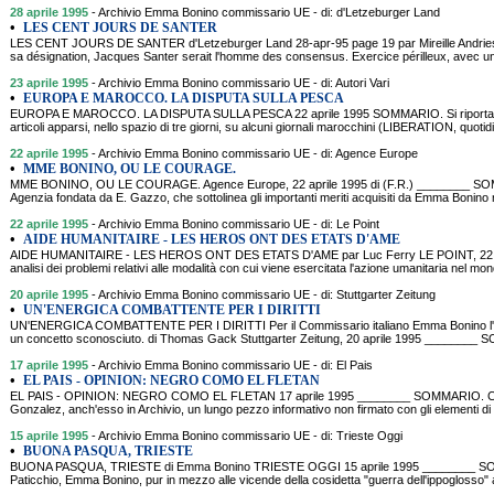
28 aprile 1995
- Archivio Emma Bonino commissario UE - di: d'Letzeburger Land
•
LES CENT JOURS DE SANTER
LES CENT JOURS DE SANTER d'Letzeburger Land 28-apr-95 page 19 par Mireille Andries 
sa désignation, Jacques Santer serait l'homme des consensus. Exercice périlleux, avec 
23 aprile 1995
- Archivio Emma Bonino commissario UE - di: Autori Vari
•
EUROPA E MAROCCO. LA DISPUTA SULLA PESCA
EUROPA E MAROCCO. LA DISPUTA SULLA PESCA 22 aprile 1995 SOMMARIO. Si riportano qui
articoli apparsi, nello spazio di tre giorni, su alcuni giornali marocchini (LIBERATION, quotid
22 aprile 1995
- Archivio Emma Bonino commissario UE - di: Agence Europe
•
MME BONINO, OU LE COURAGE.
MME BONINO, OU LE COURAGE. Agence Europe, 22 aprile 1995 di (F.R.) ________ SOMM
Agenzia fondata da E. Gazzo, che sottolinea gli importanti meriti acquisiti da Emma Bonino 
22 aprile 1995
- Archivio Emma Bonino commissario UE - di: Le Point
•
AIDE HUMANITAIRE - LES HEROS ONT DES ETATS D'AME
AIDE HUMANITAIRE - LES HEROS ONT DES ETATS D'AME par Luc Ferry LE POINT, 22 a
analisi dei problemi relativi alle modalità con cui viene esercitata l'azione umanitaria nel mon
20 aprile 1995
- Archivio Emma Bonino commissario UE - di: Stuttgarter Zeitung
•
UN'ENERGICA COMBATTENTE PER I DIRITTI
UN'ENERGICA COMBATTENTE PER I DIRITTI Per il Commissario italiano Emma Bonino l'esse
un concetto sconosciuto. di Thomas Gack Stuttgarter Zeitung, 20 aprile 1995 ________ SO
17 aprile 1995
- Archivio Emma Bonino commissario UE - di: El Pais
•
EL PAIS - OPINION: NEGRO COMO EL FLETAN
EL PAIS - OPINION: NEGRO COMO EL FLETAN 17 aprile 1995 ________ SOMMARIO. Certame
Gonzalez, anch'esso in Archivio, un lungo pezzo informativo non firmato con gli elementi di 
15 aprile 1995
- Archivio Emma Bonino commissario UE - di: Trieste Oggi
•
BUONA PASQUA, TRIESTE
BUONA PASQUA, TRIESTE di Emma Bonino TRIESTE OGGI 15 aprile 1995 ________ SOMM
Paticchio, Emma Bonino, pur in mezzo alle vicende della cosidetta "guerra dell'ippoglosso" 