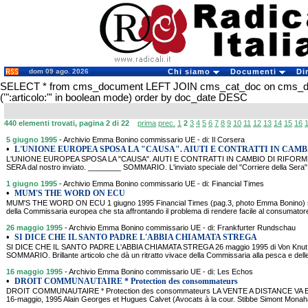
dom 09 ago. 2026
Chi siamo
Documenti
Di
SELECT * from cms_document LEFT JOIN cms_cat_doc on cms_
('":articolo:"' in boolean mode) order by doc_date DESC
440 elementi trovati, pagina 2 di 22
prima
prec.
1
2
3
4
5
6
7
8
9
10
11
12
13
14
15
16
5 giugno 1995
- Archivio Emma Bonino commissario UE - di: Il Corsera
•
L'UNIONE EUROPEA SPOSA LA "CAUSA". AIUTI E CONTRATTI IN CAMBI
L'UNIONE EUROPEA SPOSA LA "CAUSA". AIUTI E CONTRATTI IN CAMBIO DI RIFORME.
SERA dal nostro inviato. ________ SOMMARIO. L'inviato speciale del "Corriere della Sera", 
1 giugno 1995
- Archivio Emma Bonino commissario UE - di: Financial Times
•
MUM'S THE WORD ON ECU
MUM'S THE WORD ON ECU 1 giugno 1995 Financial Times (pag.3, photo Emma Bonino) s
della Commissaria europea che sta affrontando il problema di rendere facile al consumatore
26 maggio 1995
- Archivio Emma Bonino commissario UE - di: Frankfurter Rundschau
•
SI DICE CHE IL SANTO PADRE L'ABBIA CHIAMATA STREGA
SI DICE CHE IL SANTO PADRE L'ABBIA CHIAMATA STREGA 26 maggio 1995 di Von Knut 
SOMMARIO. Brillante articolo che dà un ritratto vivace della Commissaria alla pesca e dell
16 maggio 1995
- Archivio Emma Bonino commissario UE - di: Les Echos
•
DROIT COMMUNAUTAIRE * Protection des consommateurs
DROIT COMMUNAUTAIRE * Protection des consommateurs LA VENTE A DISTANCE V
16-maggio, 1995 Alain Georges et Hugues Calvet (Avocats à la cour. Stibbe Simont Mon