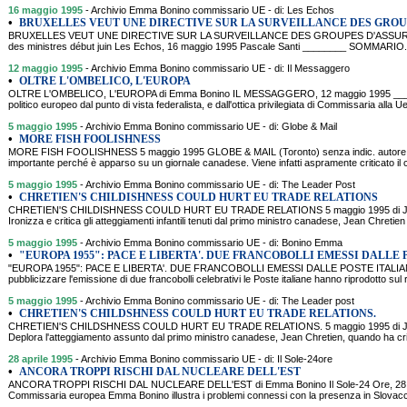
16 maggio 1995
- Archivio Emma Bonino commissario UE - di: Les Echos
•
BRUXELLES VEUT UNE DIRECTIVE SUR LA SURVEILLANCE DES GROU
BRUXELLES VEUT UNE DIRECTIVE SUR LA SURVEILLANCE DES GROUPES D'ASSURANC
des ministres début juin Les Echos, 16 maggio 1995 Pascale Santi ________ SOMMARIO. I
12 maggio 1995
- Archivio Emma Bonino commissario UE - di: Il Messaggero
•
OLTRE L'OMBELICO, L'EUROPA
OLTRE L'OMBELICO, L'EUROPA di Emma Bonino IL MESSAGGERO, 12 maggio 1995 ____
politico europeo dal punto di vista federalista, e dall'ottica privilegiata di Commissaria alla U
5 maggio 1995
- Archivio Emma Bonino commissario UE - di: Globe & Mail
•
MORE FISH FOOLISHNESS
MORE FISH FOOLISHNESS 5 maggio 1995 GLOBE & MAIL (Toronto) senza indic. autore 
importante perché è apparso su un giornale canadese. Viene infatti aspramente criticato i
5 maggio 1995
- Archivio Emma Bonino commissario UE - di: The Leader Post
•
CHRETIEN'S CHILDISHNESS COULD HURT EU TRADE RELATIONS
CHRETIEN'S CHILDISHNESS COULD HURT EU TRADE RELATIONS 5 maggio 1995 di Jo
Ironizza e critica gli atteggiamenti infantili tenuti dal primo ministro canadese, Jean Chretien
5 maggio 1995
- Archivio Emma Bonino commissario UE - di: Bonino Emma
•
"EUROPA 1955": PACE E LIBERTA'. DUE FRANCOBOLLI EMESSI DALLE 
"EUROPA 1955": PACE E LIBERTA'. DUE FRANCOBOLLI EMESSI DALLE POSTE ITAL
pubblicizzare l'emissione di due francobolli celebrativi le Poste italiane hanno riprodotto sul 
5 maggio 1995
- Archivio Emma Bonino commissario UE - di: The Leader post
•
CHRETIEN'S CHILDSHNESS COULD HURT EU TRADE RELATIONS.
CHRETIEN'S CHILDSHNESS COULD HURT EU TRADE RELATIONS. 5 maggio 1995 di Jo
Deplora l'atteggiamento assunto dal primo ministro canadese, Jean Chretien, quando ha criti
28 aprile 1995
- Archivio Emma Bonino commissario UE - di: Il Sole-24ore
•
ANCORA TROPPI RISCHI DAL NUCLEARE DELL'EST
ANCORA TROPPI RISCHI DAL NUCLEARE DELL'EST di Emma Bonino Il Sole-24 Ore, 28 
Commissaria europea Emma Bonino illustra i problemi connessi con la presenza in Slovacch