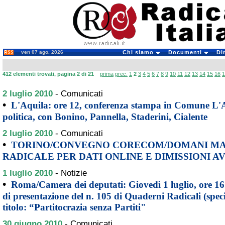
ven 07 ago. 2026
Chi siamo
Documenti
Di
412 elementi trovati, pagina 2 di 21
prima
prec.
1
2
3
4
5
6
7
8
9
10
11
12
13
14
15
16
1
2 luglio 2010
-
Comunicati
•
L'Aquila: ore 12, conferenza stampa in Comune L'Aq
politica, con Bonino, Pannella, Staderini, Cialente
2 luglio 2010
-
Comunicati
•
TORINO/CONVEGNO CORECOM/DOMANI MAT
RADICALE PER DATI ONLINE E DIMISSIONI AV
1 luglio 2010
-
Notizie
•
Roma/Camera dei deputati: Giovedì 1 luglio, ore 16
di presentazione del n. 105 di Quaderni Radicali (speci
titolo: “Partitocrazia senza Partiti"
30 giugno 2010
-
Comunicati