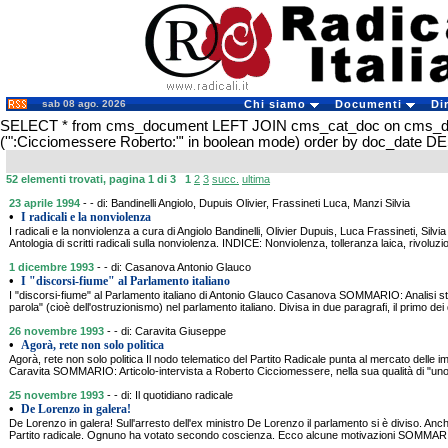
sab 08 ago. 2026
Chi siamo
Documenti
Di
SELECT * from cms_document LEFT JOIN cms_cat_doc on cms_
('":Cicciomessere Roberto:"' in boolean mode) order by doc_date D
52 elementi trovati, pagina 1 di 3
1
2
3
succ.
ultima
23 aprile 1994
- - di: Bandinelli Angiolo, Dupuis Olivier, Frassineti Luca, Manzi Silvia
•
I radicali e la nonviolenza
I radicali e la nonviolenza a cura di Angiolo Bandinelli, Olivier Dupuis, Luca Frassineti, S
Antologia di scritti radicali sulla nonviolenza. INDICE: Nonviolenza, tolleranza laica, rivoluzio
1 dicembre 1993
- - di: Casanova Antonio Glauco
•
I "discorsi-fiume" al Parlamento italiano
I "discorsi-fiume" al Parlamento italiano di Antonio Glauco Casanova SOMMARIO: Analisi stori
parola" (cioè dell'ostruzionismo) nel parlamento italiano. Divisa in due paragrafi, il primo dei
26 novembre 1993
- - di: Caravita Giuseppe
•
Agorà, rete non solo politica
Agorà, rete non solo politica Il nodo telematico del Partito Radicale punta al mercato delle 
Caravita SOMMARIO: Articolo-intervista a Roberto Cicciomessere, nella sua qualità di "uno 
25 novembre 1993
- - di: Il quotidiano radicale
•
De Lorenzo in galera!
De Lorenzo in galera! Sull'arresto dell'ex ministro De Lorenzo il parlamento si è diviso. Anche i
Partito radicale. Ognuno ha votato secondo coscienza. Ecco alcune motivazioni SOMMARIO