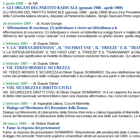
1 aprile 1988
- - di: NR
•
GLI ORGANI DEL PARTITO RADICALE (gennaio 1988 - aprile 1989)
GLI ORGANI DEL PARTITO RADICALE (gennaio 1988 - aprile 1989) Bruno Zevi Presidente S
della Comunità italiana ebraica, deputato al Parlamento italiano. Sergio Stanzani Primo segr
16 dicembre 1987
- - di: Inzani Giorgio
•
Affermazione di coscienza: (1) individuare e vivere un'obbedienza a le
Affermazione di coscienza: (1) individuare e vivere un'obbedienza a leggi future e miglior
All'interno del "grande corpo radicale" si è andato consolidando un ghetto dorato: quello degli
1 febbraio 1987
- - di: Dupuis Olivier
•
V. LA "DIFESA DIFENSIVA", IL "NO FIRST USE", IL "FREEZE" E IL "TR
V. LA "DIFESA DIFENSIVA", IL "NO FIRST USE", IL "FREEZE" E IL "TRANSARMO" di Olivie
alternative più significative al modello di difesa comune esistente finora elaborate. (Le altern
1 febbraio 1987
- - di: Dupuis Olivier
•
VII. TERZO MONDO E SICUREZZA
VII. TERZO MONDO E SICUREZZA di Olivier Dupuis SOMMARIO: Da una ridefinizione del c
conto dei problemi posti dallo sviluppo industriale e tecnologico da una parte e del sottosvil
1 febbraio 1987
- - di: Dupuis Olivier
•
VIII. SICUREZZA E DIRITTI CIVILI
VIII. SICUREZZA E DIRITTI CIVILI di Olivier Dupuis SOMMARIO: Vi è un rapporto fra sicurezz
di diritto internazionale sembrerebbero dare una risposta affermativa, ma i concreti comporta
1 febbraio 1987
- - di: Ingargiola Liliana, Cucchi Marinella
•
Dialogo sul Movimento di Liberazione della Donna
Dialogo sul Movimento di Liberazione della Donna Intervista a Liliana Ingargiola di Marin
storia del Movimento di Liberazione della Donna raccontata da una delle sue fondatrici. L
28 marzo 1984
- - di: Notizie Radicali
•
Fame: la risposta dei presentatori
Fame: la risposta dei presentatori SOMMARIO: Rispondendo alle perplessità della Caritas (
di legge che prevede "Interventi urgenti e straordinari diretti ad assicurare nel 1984, e co