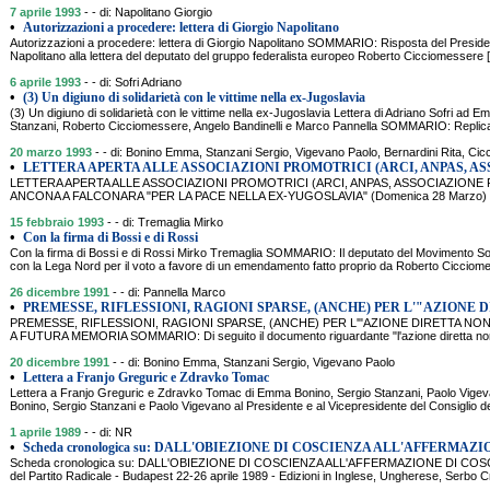
7 aprile 1993
- - di: Napolitano Giorgio
•
Autorizzazioni a procedere: lettera di Giorgio Napolitano
Autorizzazioni a procedere: lettera di Giorgio Napolitano SOMMARIO: Risposta del Presid
Napolitano alla lettera del deputato del gruppo federalista europeo Roberto Cicciomessere [
6 aprile 1993
- - di: Sofri Adriano
•
(3) Un digiuno di solidarietà con le vittime nella ex-Jugoslavia
(3) Un digiuno di solidarietà con le vittime nella ex-Jugoslavia Lettera di Adriano Sofri ad 
Stanzani, Roberto Cicciomessere, Angelo Bandinelli e Marco Pannella SOMMARIO: Replicand
20 marzo 1993
- - di: Bonino Emma, Stanzani Sergio, Vigevano Paolo, Bernardini Rita, Cic
•
LETTERA APERTA ALLE ASSOCIAZIONI PROMOTRICI (ARCI, ANPAS, A
LETTERA APERTA ALLE ASSOCIAZIONI PROMOTRICI (ARCI, ANPAS, ASSOCIAZIONE P
ANCONA A FALCONARA "PER LA PACE NELLA EX-YUGOSLAVIA" (Domenica 28 Marzo) SOMMA
15 febbraio 1993
- - di: Tremaglia Mirko
•
Con la firma di Bossi e di Rossi
Con la firma di Bossi e di Rossi Mirko Tremaglia SOMMARIO: Il deputato del Movimento So
con la Lega Nord per il voto a favore di un emendamento fatto proprio da Roberto Cicciome
26 dicembre 1991
- - di: Pannella Marco
•
PREMESSE, RIFLESSIONI, RAGIONI SPARSE, (ANCHE) PER L'"AZIONE 
PREMESSE, RIFLESSIONI, RAGIONI SPARSE, (ANCHE) PER L'"AZIONE DIRETTA NON
A FUTURA MEMORIA SOMMARIO: Di seguito il documento riguardante "l'azione diretta nonvi
20 dicembre 1991
- - di: Bonino Emma, Stanzani Sergio, Vigevano Paolo
•
Lettera a Franjo Greguric e Zdravko Tomac
Lettera a Franjo Greguric e Zdravko Tomac di Emma Bonino, Sergio Stanzani, Paolo Vi
Bonino, Sergio Stanzani e Paolo Vigevano al Presidente e al Vicepresidente del Consiglio de
1 aprile 1989
- - di: NR
•
Scheda cronologica su: DALL'OBIEZIONE DI COSCIENZA ALL'AFFERMAZI
Scheda cronologica su: DALL'OBIEZIONE DI COSCIENZA ALL'AFFERMAZIONE DI COSCIE
del Partito Radicale - Budapest 22-26 aprile 1989 - Edizioni in Inglese, Ungherese, Serb