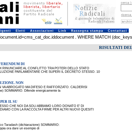
cerca
[
ricerca
rigenti
Eletti
Associazioni
Link
Rassegna stampa
Contattaci
ment.id=cms_cat_doc.iddocument . WHERE MATCH (doc_keys) AGAIN
RISULTATI DE
EFERENDUM DI
I RINUNCIARE AL CONFLITTO TRA POTERI DELLO STATO
UZIONE PARLAMENTARE CHE SUPERI IL DECRETO STESSO. 10
TUZIONE. NON
N VA ABROGATO MA DIFESO E RAFFORZATO. CALDERISI
ne) SOMMARIO. Difende energicamente la
PER IL SU
CESSO CHE NOI DA SOLI ABBIAMO LORO DONATO E' DI
DIAMO CON LA RACCOLTA FIRME PER ALTRI NUOVI QUESITI
o Taradash (dichiarazione) SOMMARIO:
appia ora dare un esempio di