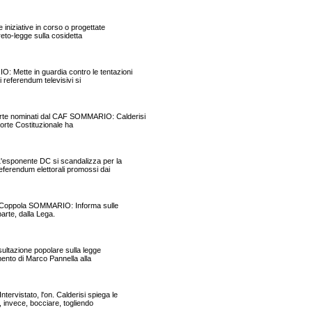
iziative in corso o progettate
eto-legge sulla cosidetta
ette in guardia contro le tentazioni
 referendum televisivi si
te nominati dal CAF SOMMARIO: Calderisi
Corte Costituzionale ha
esponente DC si scandalizza per la
eferendum elettorali promossi dai
 Coppola SOMMARIO: Informa sulle
parte, dalla Lega.
ltazione popolare sulla legge
mento di Marco Pannella alla
stato, l'on. Calderisi spiega le
 invece, bocciare, togliendo