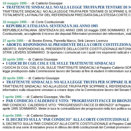
10 maggio 1995
- - di: Calderisi Giuseppe
•
TRATTENUTE SINDACALI. NO ALLA LEGGE TRUFFA PER TENTARE DI S
TRATTENUTE SINDACALI. NO ALLA LEGGE TRUFFA PER TENTARE DI SCIPPARE IL
TOTALMENTE LA FINALITA' DEL REFERENDUM PRECISATA DALLA STESSA CORTE COSTI
10 maggio 1995
- - di: Corte Costituzionale
•
REPUBBLICA ITALIANA. SENTENZA N.161-ANNO 1995
REPUBBLICA ITALIANA. SENTENZA N.161-ANNO 1995 10 maggio 1995 SOMMARIO. E' il test
Costituzionale, accogliendo il ricorso dei deputati Riformatori promotori dei referendum, stabi
27 aprile 1995
- - di: Bonino Emma, Pannella Marco, Strik Lievers Lorenzo
•
ABORTO. RISPONDONO AL PRESIDENTE DELLA CORTE COSTITUZIONA
ABORTO. RISPONDONO AL PRESIDENTE DELLA CORTE COSTITUZIONALE ANTONI
STRIK LIEVERS SOMMARIO. Si riportano i comunicati con i quali i tre esponenti radicali e ri
20 aprile 1995
- - di: Calerisi Giuseppe
•
I GIOCHI DI CGIL CISL E UIL SULLE TRATTENUTE SINDACALI
I GIOCHI DI CGIL CISL E UIL SULLE TRATTENUTE SINDACALI di Peppino Calderisi SOMMA
legge predisposto dalla Commissione lavoro del Senato al fine di eludere il referendum sui s
20 aprile 1995
- - di: Calderisi Giuseppe
•
TRATTENUTE SINDACALI: NO ALLA LEGGE TRUFFA PER SCIPPARE IL
TRATTENUTE SINDACALI: NO ALLA LEGGE TRUFFA PER SCIPPARE IL REFERENDUM. di 
informativo sulla situazione venutasi a creare dopo che la Commissione lavoro del Senato h
7 aprile 1995
- - di: Calderisi Giuseppe, Vito Elio
•
PAR CONDICIO. CALDERISI E VITO: "PROGRESSISTI FACCE DI BRONZ
PAR CONDICIO. CALDERISI E VITO: "PROGRESSISTI FACCE DI BRONZO" di Peppino Calder
aprile 1995 SOMMARIO. Mette in luce le contraddizioni dei progressisti nella loro politica su
4 aprile 1995
- - di: Calderisi Giuseppe
•
IL DECRETO SULLA "PAR CONDICIO" ALLA CORTE COSTITUZIONALE
IL DECRETO SULLA "PAR CONDICIO" ALLA CORTE COSTITUZIONALE di Peppino Calderi
notizia di una serie di iniziative prese in difesa dei diritti costituzionali dei Comitati promotori 