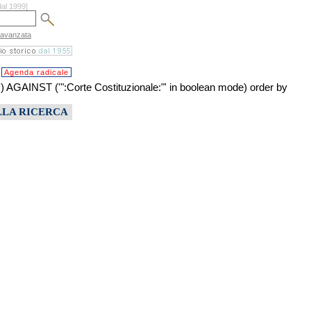
dal 1999]
 avanzata
Agenda radicale
ST ('":Corte Costituzionale:"' in boolean mode) order by
LLA RICERCA