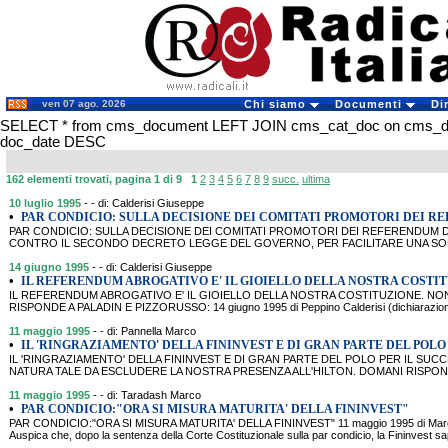
ven 07 ago. 2026
Chi siamo
Documenti
Di
SELECT * from cms_document LEFT JOIN cms_cat_doc on cms_docu
doc_date DESC
162 elementi trovati, pagina 1 di 9
1
2
3
4
5
6
7
8
9
succ.
ultima
10 luglio 1995
- - di: Calderisi Giuseppe
•
PAR CONDICIO: SULLA DECISIONE DEI COMITATI PROMOTORI DEI R
PAR CONDICIO: SULLA DECISIONE DEI COMITATI PROMOTORI DEI REFERENDUM D
CONTRO IL SECONDO DECRETO LEGGE DEL GOVERNO, PER FACILITARE UNA SOL
14 giugno 1995
- - di: Calderisi Giuseppe
•
IL REFERENDUM ABROGATIVO E' IL GIOIELLO DELLA NOSTRA COSTI
IL REFERENDUM ABROGATIVO E' IL GIOIELLO DELLA NOSTRA COSTITUZIONE. NO
RISPONDE A PALADIN E PIZZORUSSO: 14 giugno 1995 di Peppino Calderisi (dichiarazio
11 maggio 1995
- - di: Pannella Marco
•
IL 'RINGRAZIAMENTO' DELLA FININVEST E DI GRAN PARTE DEL POLO 
IL 'RINGRAZIAMENTO' DELLA FININVEST E DI GRAN PARTE DEL POLO PER IL SUC
NATURA TALE DA ESCLUDERE LA NOSTRA PRESENZA ALL'HILTON. DOMANI RISPON
11 maggio 1995
- - di: Taradash Marco
•
PAR CONDICIO:"ORA SI MISURA MATURITA' DELLA FININVEST"
PAR CONDICIO:"ORA SI MISURA MATURITA' DELLA FININVEST" 11 maggio 1995 di Marc
Auspica che, dopo la sentenza della Corte Costituzionale sulla par condicio, la Fininvest s