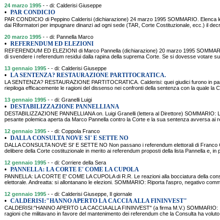
24 marzo 1995
- - di: Calderisi Giuseppe
•
PAR CONDICIO
PAR CONDICIO di Peppino Calderisi (dichiarazione) 24 marzo 1995 SOMMARIO. Elenca le in
dai Riformatori per impugnare dinanzi ad ogni sede (TAR, Corte Costituzionale, ecc.) il decr
20 marzo 1995
- - di: Pannella Marco
•
REFERENDUM ED ELEZIONI
REFERENDUM ED ELEZIONI di Marco Pannella (dichiarazione) 20 marzo 1995 SOMMARIO: M
di svendere i referendum residui dalla rapina della suprema Corte. Se si dovesse votare sui
13 gennaio 1995
- - di: Calderisi Giuseppe
•
LA SENTENZA? RESTAURAZIONE PARTITOCRATICA.
LA SENTENZA? RESTAURAZIONE PARTITOCRATICA. Calderisi: quei giudici furono in par
riepiloga efficacemente le ragioni del dissenso nei confronti della sentenza con la quale la 
13 gennaio 1995
- - di: Granelli Luigi
•
DESTABILIZZAZIONE PANNELLIANA
DESTABILIZZAZIONE PANNELLIANA on. Luigi Granelli (lettera al Direttore) SOMMARIO: L'
pesante polemica aperta da Marco Pannella contro la Corte e la sua sentenza avversa ai r
12 gennaio 1995
- - di: Coppola Franco
•
DALLA CONSULTA NOVE SI' E SETTE NO
DALLA CONSULTA NOVE SI' E SETTE NO Non passano i referendum elettorali di Franco
delibere della Corte costituzionale in merito ai referendum proposti della lista Pannella e, in 
12 gennaio 1995
- - di: Corriere della Sera
•
PANNELLA: LA CORTE E' COME LA CUPOLA
PANNELLA: LA CORTE E' COME LA CUPOLA di R.R. Le reazioni alla bocciatura della consu
elettorale. Andreatta: si allontanano le elezioni. SOMMARIO: Riporta l'aspro, negativo com
12 gennaio 1995
- - di: Calderisi Giuseppe, Il giornale
•
CALDERISI:"HANNO APERTO LA CACCIA ALLA FININVEST"
CALDERISI:"HANNO APERTO LA CACCIA ALLA FININVEST" (a firma M.V.) SOMMARIO: Intervi
ragioni che militavano in favore del mantenimento dei referendum che la Consulta ha voluto,