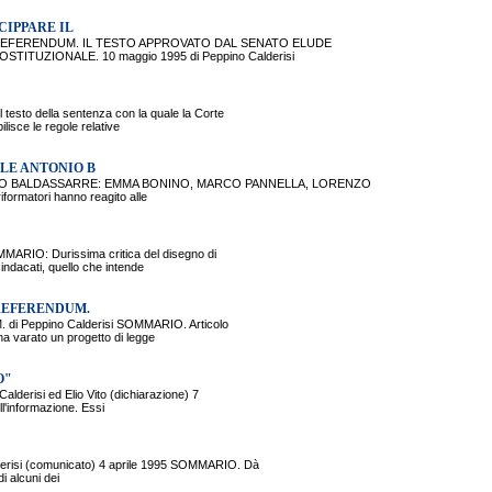
CIPPARE IL
 REFERENDUM. IL TESTO APPROVATO DAL SENATO ELUDE
TUZIONALE. 10 maggio 1995 di Peppino Calderisi
o della sentenza con la quale la Corte
lisce le regole relative
LE ANTONIO B
O BALDASSARRE: EMMA BONINO, MARCO PANNELLA, LORENZO
formatori hanno reagito alle
RIO: Durissima critica del disegno di
indacati, quello che intende
 REFERENDUM.
Peppino Calderisi SOMMARIO. Articolo
a varato un progetto di legge
O"
isi ed Elio Vito (dichiarazione) 7
ll'informazione. Essi
si (comunicato) 4 aprile 1995 SOMMARIO. Dà
di alcuni dei