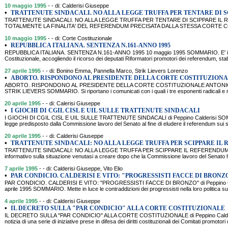
10 maggio 1995
- - di: Calderisi Giuseppe
•
TRATTENUTE SINDACALI. NO ALLA LEGGE TRUFFA PER TENTARE DI S
TRATTENUTE SINDACALI. NO ALLA LEGGE TRUFFA PER TENTARE DI SCIPPARE IL
TOTALMENTE LA FINALITA' DEL REFERENDUM PRECISATA DALLA STESSA CORTE COSTI
10 maggio 1995
- - di: Corte Costituzionale
•
REPUBBLICA ITALIANA. SENTENZA N.161-ANNO 1995
REPUBBLICA ITALIANA. SENTENZA N.161-ANNO 1995 10 maggio 1995 SOMMARIO. E' il test
Costituzionale, accogliendo il ricorso dei deputati Riformatori promotori dei referendum, stabi
27 aprile 1995
- - di: Bonino Emma, Pannella Marco, Strik Lievers Lorenzo
•
ABORTO. RISPONDONO AL PRESIDENTE DELLA CORTE COSTITUZIONA
ABORTO. RISPONDONO AL PRESIDENTE DELLA CORTE COSTITUZIONALE ANTONI
STRIK LIEVERS SOMMARIO. Si riportano i comunicati con i quali i tre esponenti radicali e ri
20 aprile 1995
- - di: Calerisi Giuseppe
•
I GIOCHI DI CGIL CISL E UIL SULLE TRATTENUTE SINDACALI
I GIOCHI DI CGIL CISL E UIL SULLE TRATTENUTE SINDACALI di Peppino Calderisi SOMMA
legge predisposto dalla Commissione lavoro del Senato al fine di eludere il referendum sui s
20 aprile 1995
- - di: Calderisi Giuseppe
•
TRATTENUTE SINDACALI: NO ALLA LEGGE TRUFFA PER SCIPPARE IL
TRATTENUTE SINDACALI: NO ALLA LEGGE TRUFFA PER SCIPPARE IL REFERENDUM. di 
informativo sulla situazione venutasi a creare dopo che la Commissione lavoro del Senato h
7 aprile 1995
- - di: Calderisi Giuseppe, Vito Elio
•
PAR CONDICIO. CALDERISI E VITO: "PROGRESSISTI FACCE DI BRONZ
PAR CONDICIO. CALDERISI E VITO: "PROGRESSISTI FACCE DI BRONZO" di Peppino Calder
aprile 1995 SOMMARIO. Mette in luce le contraddizioni dei progressisti nella loro politica su
4 aprile 1995
- - di: Calderisi Giuseppe
•
IL DECRETO SULLA "PAR CONDICIO" ALLA CORTE COSTITUZIONALE
IL DECRETO SULLA "PAR CONDICIO" ALLA CORTE COSTITUZIONALE di Peppino Calderi
notizia di una serie di iniziative prese in difesa dei diritti costituzionali dei Comitati promotori 