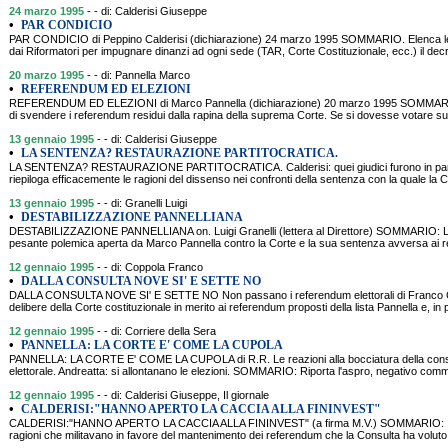
24 marzo 1995
- - di: Calderisi Giuseppe
•
PAR CONDICIO
PAR CONDICIO di Peppino Calderisi (dichiarazione) 24 marzo 1995 SOMMARIO. Elenca le in
dai Riformatori per impugnare dinanzi ad ogni sede (TAR, Corte Costituzionale, ecc.) il decr
20 marzo 1995
- - di: Pannella Marco
•
REFERENDUM ED ELEZIONI
REFERENDUM ED ELEZIONI di Marco Pannella (dichiarazione) 20 marzo 1995 SOMMARIO: M
di svendere i referendum residui dalla rapina della suprema Corte. Se si dovesse votare sui
13 gennaio 1995
- - di: Calderisi Giuseppe
•
LA SENTENZA? RESTAURAZIONE PARTITOCRATICA.
LA SENTENZA? RESTAURAZIONE PARTITOCRATICA. Calderisi: quei giudici furono in par
riepiloga efficacemente le ragioni del dissenso nei confronti della sentenza con la quale la 
13 gennaio 1995
- - di: Granelli Luigi
•
DESTABILIZZAZIONE PANNELLIANA
DESTABILIZZAZIONE PANNELLIANA on. Luigi Granelli (lettera al Direttore) SOMMARIO: L'
pesante polemica aperta da Marco Pannella contro la Corte e la sua sentenza avversa ai r
12 gennaio 1995
- - di: Coppola Franco
•
DALLA CONSULTA NOVE SI' E SETTE NO
DALLA CONSULTA NOVE SI' E SETTE NO Non passano i referendum elettorali di Franco
delibere della Corte costituzionale in merito ai referendum proposti della lista Pannella e, in 
12 gennaio 1995
- - di: Corriere della Sera
•
PANNELLA: LA CORTE E' COME LA CUPOLA
PANNELLA: LA CORTE E' COME LA CUPOLA di R.R. Le reazioni alla bocciatura della consu
elettorale. Andreatta: si allontanano le elezioni. SOMMARIO: Riporta l'aspro, negativo com
12 gennaio 1995
- - di: Calderisi Giuseppe, Il giornale
•
CALDERISI:"HANNO APERTO LA CACCIA ALLA FININVEST"
CALDERISI:"HANNO APERTO LA CACCIA ALLA FININVEST" (a firma M.V.) SOMMARIO: Intervi
ragioni che militavano in favore del mantenimento dei referendum che la Consulta ha voluto,