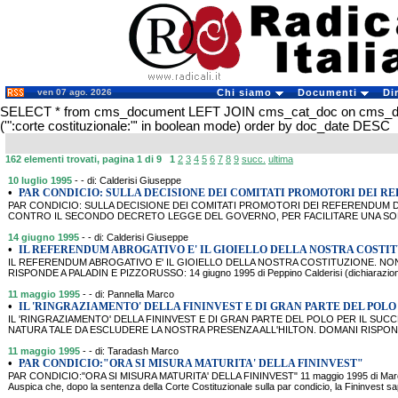
ven 07 ago. 2026
Chi siamo
Documenti
Di
SELECT * from cms_document LEFT JOIN cms_cat_doc on cms_
('":corte costituzionale:"' in boolean mode) order by doc_date DESC
162 elementi trovati, pagina 1 di 9
1
2
3
4
5
6
7
8
9
succ.
ultima
10 luglio 1995
- - di: Calderisi Giuseppe
•
PAR CONDICIO: SULLA DECISIONE DEI COMITATI PROMOTORI DEI R
PAR CONDICIO: SULLA DECISIONE DEI COMITATI PROMOTORI DEI REFERENDUM D
CONTRO IL SECONDO DECRETO LEGGE DEL GOVERNO, PER FACILITARE UNA SOL
14 giugno 1995
- - di: Calderisi Giuseppe
•
IL REFERENDUM ABROGATIVO E' IL GIOIELLO DELLA NOSTRA COSTI
IL REFERENDUM ABROGATIVO E' IL GIOIELLO DELLA NOSTRA COSTITUZIONE. NO
RISPONDE A PALADIN E PIZZORUSSO: 14 giugno 1995 di Peppino Calderisi (dichiarazio
11 maggio 1995
- - di: Pannella Marco
•
IL 'RINGRAZIAMENTO' DELLA FININVEST E DI GRAN PARTE DEL POLO 
IL 'RINGRAZIAMENTO' DELLA FININVEST E DI GRAN PARTE DEL POLO PER IL SUC
NATURA TALE DA ESCLUDERE LA NOSTRA PRESENZA ALL'HILTON. DOMANI RISPON
11 maggio 1995
- - di: Taradash Marco
•
PAR CONDICIO:"ORA SI MISURA MATURITA' DELLA FININVEST"
PAR CONDICIO:"ORA SI MISURA MATURITA' DELLA FININVEST" 11 maggio 1995 di Marc
Auspica che, dopo la sentenza della Corte Costituzionale sulla par condicio, la Fininvest s