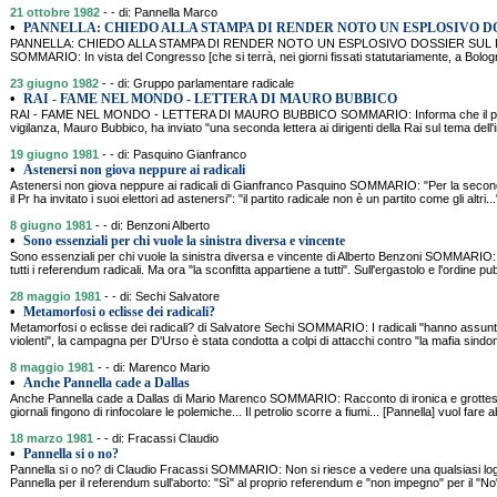
21 ottobre 1982
- - di: Pannella Marco
•
PANNELLA: CHIEDO ALLA STAMPA DI RENDER NOTO UN ESPLOSIVO DO
PANNELLA: CHIEDO ALLA STAMPA DI RENDER NOTO UN ESPLOSIVO DOSSIER SUL P
SOMMARIO: In vista del Congresso [che si terrà, nei giorni fissati statutariamente, a Bologn
23 giugno 1982
- - di: Gruppo parlamentare radicale
•
RAI - FAME NEL MONDO - LETTERA DI MAURO BUBBICO
RAI - FAME NEL MONDO - LETTERA DI MAURO BUBBICO SOMMARIO: Informa che il presi
vigilanza, Mauro Bubbico, ha inviato "una seconda lettera ai dirigenti della Rai sul tema dell'
19 giugno 1981
- - di: Pasquino Gianfranco
•
Astenersi non giova neppure ai radicali
Astenersi non giova neppure ai radicali di Gianfranco Pasquino SOMMARIO: "Per la seconda
il Pr ha invitato i suoi elettori ad astenersi": "il partito radicale non è un partito come gli altri
8 giugno 1981
- - di: Benzoni Alberto
•
Sono essenziali per chi vuole la sinistra diversa e vincente
Sono essenziali per chi vuole la sinistra diversa e vincente di Alberto Benzoni SOMMARIO:
tutti i referendum radicali. Ma ora "la sconfitta appartiene a tutti". Sull'ergastolo e l'ordine pub
28 maggio 1981
- - di: Sechi Salvatore
•
Metamorfosi o eclisse dei radicali?
Metamorfosi o eclisse dei radicali? di Salvatore Sechi SOMMARIO: I radicali "hanno assunt
violenti", la campagna per D'Urso è stata condotta a colpi di attacchi contro "la mafia sindoni
8 maggio 1981
- - di: Marenco Mario
•
Anche Pannella cade a Dallas
Anche Pannella cade a Dallas di Mario Marenco SOMMARIO: Racconto di ironica e grottesca f
giornali fingono di rinfocolare le polemiche... Il petrolio scorre a fiumi... [Pannella] vuol fare a
18 marzo 1981
- - di: Fracassi Claudio
•
Pannella si o no?
Pannella si o no? di Claudio Fracassi SOMMARIO: Non si riesce a vedere una qualsiasi log
Pannella per il referendum sull'aborto: "Sì" al proprio referendum e "non impegno" per il "N