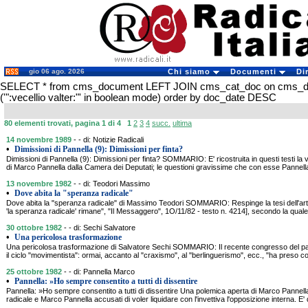
gio 06 ago. 2026
Chi siamo
Documenti
Di
SELECT * from cms_document LEFT JOIN cms_cat_doc on cms_
('":vecellio valter:"' in boolean mode) order by doc_date DESC
80 elementi trovati, pagina 1 di 4
1
2
3
4
succ.
ultima
14 novembre 1989
- - di: Notizie Radicali
•
Dimissioni di Pannella (9): Dimissioni per finta?
Dimissioni di Pannella (9): Dimissioni per finta? SOMMARIO: E' ricostruita in questi testi la 
di Marco Pannella dalla Camera dei Deputati; le questioni gravissime che con esse Pannella
13 novembre 1982
- - di: Teodori Massimo
•
Dove abita la "speranza radicale"
Dove abita la "speranza radicale" di Massimo Teodori SOMMARIO: Respinge la tesi dell'arti
'la speranza radicale' rimane", "Il Messaggero", 1O/11/82 - testo n. 4214], secondo la quale 
30 ottobre 1982
- - di: Sechi Salvatore
•
Una pericolosa trasformazione
Una pericolosa trasformazione di Salvatore Sechi SOMMARIO: Il recente congresso del par
il ciclo "movimentista": ormai, accanto al "craxismo", al "berlinguerismo", ecc., "ha preso
25 ottobre 1982
- - di: Pannella Marco
•
Pannella: »Ho sempre consentito a tutti di dissentire
Pannella: »Ho sempre consentito a tutti di dissentire Una polemica aperta di Marco Pannel
radicale e Marco Pannella accusati di voler liquidare con l'invettiva l'opposizione interna. E' d