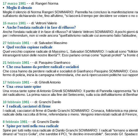
17 marzo 1981
- - di: Rangeri Norma
•
Meglio il silenzio
Meglio il silenzio di Norma Rangeri SOMMARIO: Pannella ha concluso la manifestazione ra
sull'aborto dichiarando che, fino all'ultimo, "si lascerà il tempo per decidere se votare o no 
15 marzo 1981
- - di: Veltroni Valerio
•
Anche l'ondata radicale è in fase di riflusso?
Anche l'ondata radicale è in fase di riflusso? di Valerio Veltroni SOMMARIO: A pochi giorni d
per i referendum, non si vede ancora "quell'attivismo radicale cui avevamo fatto l'abitudine,
27 febbraio 1981
- - di: Salvadori Massimo
•
Quel vecchio copione radicale
Quel vecchio copione radicale di Massimo L. Salvadori SOMMARIO: I radicali sono "folklore 
intransigenti tutori delle nostre libertà"?. Essi parlano ormai come "ispirati profeti" "a fronte 
21 febbraio 1981
- - di: Pasquino Gianfranco
•
Che cosa hanno da perdere radicali e socialisti
Che cosa hanno da perdere radicali e socialisti di Gianfranco Pasquino SOMMARIO: Cessat
fermo di polizia, inizia la campagna referendaria, che avrà ripercussioni politiche sui rapporti
17 febbraio 1981
- - di: Ghirelli Antonio
•
Una »rosa tante spine
Una »rosa tante spine di Antonio Ghirelli SOMMARIO: Il partito di Pannella rappresenta "la 
del radicalismo. La prima nasce alla fine del Settecento, sulla scia dell'utilitarismo di Bentham
10 febbraio 1981
- - di: Granchi Danilo
•
I radicali, cacciatori di firme
I radicali, cacciatori di firme di Danilo Granchi SOMMARIO: Cronaca, folkloristica ma piena d
radicale della raccolta di firme, referendaria o meno. Vengono intervistati radicali di Firenze,
8 febbraio 1981
- - di: Granchi Danilo
•
Spine per tutti nella rosa radicale
Spine per tutti nella rosa radicale di Danilo Granchi SOMMARIO: I radicali "tornano a identifi
dinanzi al "rozzo Golia", che sarebbe il PCI, "in declino irreversibile". Secondo Gf. Spadaccia