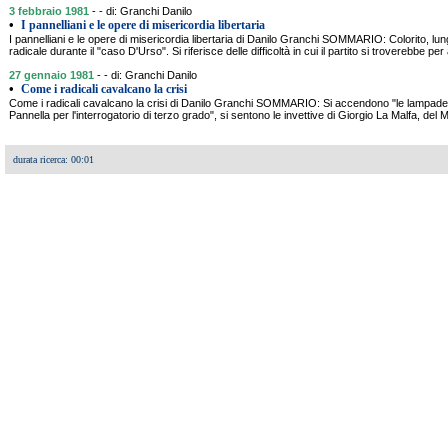
3 febbraio 1981
- - di: Granchi Danilo
•
I pannelliani e le opere di misericordia libertaria
I pannelliani e le opere di misericordia libertaria di Danilo Granchi SOMMARIO: Colorito, lun
radicale durante il "caso D'Urso". Si riferisce delle difficoltà in cui il partito si troverebbe p
27 gennaio 1981
- - di: Granchi Danilo
•
Come i radicali cavalcano la crisi
Come i radicali cavalcano la crisi di Danilo Granchi SOMMARIO: Si accendono "le lampade p
Pannella per l'interrogatorio di terzo grado", si sentono le invettive di Giorgio La Malfa, del Mi
durata ricerca: 00:01