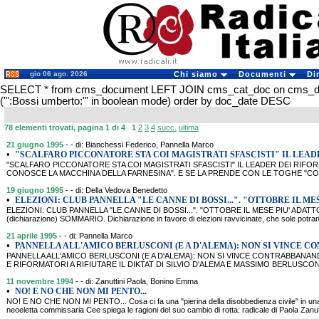
gio 06 ago. 2026
Chi siamo
Documenti
Di
SELECT * from cms_document LEFT JOIN cms_cat_doc on cms_
('":Bossi umberto:"' in boolean mode) order by doc_date DESC
78 elementi trovati, pagina 1 di 4
1
2
3
4
succ.
ultima
21 giugno 1995
- - di: Bianchessi Federico, Pannella Marco
•
"SCALFARO PICCONATORE STA COI MAGISTRATI SFASCISTI" IL LEAD
"SCALFARO PICCONATORE STA COI MAGISTRATI SFASCISTI" IL LEADER DEI RIFOR
CONOSCE LA MACCHINA DELLA FARNESINA". E SE LA PRENDE CON LE TOGHE "C
19 giugno 1995
- - di: Della Vedova Benedetto
•
ELEZIONI: CLUB PANNELLA "LE CANNE DI BOSSI...". "OTTOBRE IL MES
ELEZIONI: CLUB PANNELLA "LE CANNE DI BOSSI...". "OTTOBRE IL MESE PIU' ADATTO" 1
(dichiarazione) SOMMARIO. Dichiarazione in favore di elezioni ravvicinate, che sole potran
21 aprile 1995
- - di: Pannella Marco
•
PANNELLA ALL'AMICO BERLUSCONI (E A D'ALEMA): NON SI VINCE 
PANNELLA ALL'AMICO BERLUSCONI (E A D'ALEMA): NON SI VINCE CONTRABBANAN
E RIFORMATORI A RIFIUTARE IL DIKTAT DI SILVIO D'ALEMA E MASSIMO BERLUSCONI. 2
11 novembre 1994
- - di: Zanuttini Paola, Bonino Emma
•
NO! E NO CHE NON MI PENTO...
NO! E NO CHE NON MI PENTO... Cosa ci fa una "pierina della disobbedienza civile" in un
neoeletta commissaria Cee spiega le ragioni del suo cambio di rotta: radicale di Paola Za