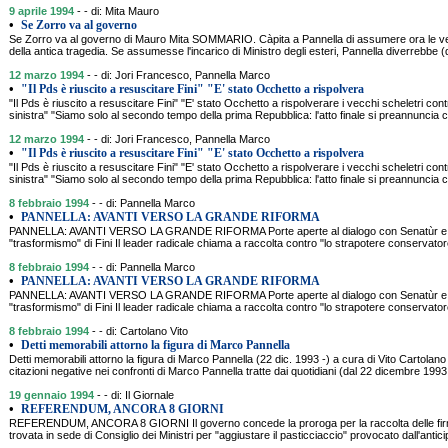
9 aprile 1994
- - di: Mita Mauro
•
Se Zorro va al governo
Se Zorro va al governo di Mauro Mita SOMMARIO. Càpita a Pannella di assumere ora le vest
della antica tragedia. Se assumesse l'incarico di Ministro degli esteri, Pannella diverrebbe (di
12 marzo 1994
- - di: Jori Francesco, Pannella Marco
•
"Il Pds è riuscito a resuscitare Fini" "E' stato Occhetto a rispolvera
"Il Pds è riuscito a resuscitare Fini" "E' stato Occhetto a rispolverare i vecchi scheletri cont
sinistra" "Siamo solo al secondo tempo della prima Repubblica: l'atto finale si preannuncia c
12 marzo 1994
- - di: Jori Francesco, Pannella Marco
•
"Il Pds è riuscito a resuscitare Fini" "E' stato Occhetto a rispolvera
"Il Pds è riuscito a resuscitare Fini" "E' stato Occhetto a rispolverare i vecchi scheletri cont
sinistra" "Siamo solo al secondo tempo della prima Repubblica: l'atto finale si preannuncia c
8 febbraio 1994
- - di: Pannella Marco
•
PANNELLA: AVANTI VERSO LA GRANDE RIFORMA
PANNELLA: AVANTI VERSO LA GRANDE RIFORMA Porte aperte al dialogo con Senatùr e Ca
"trasformismo" di Fini Il leader radicale chiama a raccolta contro "lo strapotere conservatore
8 febbraio 1994
- - di: Pannella Marco
•
PANNELLA: AVANTI VERSO LA GRANDE RIFORMA
PANNELLA: AVANTI VERSO LA GRANDE RIFORMA Porte aperte al dialogo con Senatùr e Ca
"trasformismo" di Fini Il leader radicale chiama a raccolta contro "lo strapotere conservatore
8 febbraio 1994
- - di: Cartolano Vito
•
Detti memorabili attorno la figura di Marco Pannella
Detti memorabili attorno la figura di Marco Pannella (22 dic. 1993 -) a cura di Vito Carto
citazioni negative nei confronti di Marco Pannella tratte dai quotidiani (dal 22 dicembre 1993 
19 gennaio 1994
- - di: Il Giornale
•
REFERENDUM, ANCORA 8 GIORNI
REFERENDUM, ANCORA 8 GIORNI Il governo concede la proroga per la raccolta delle fi
trovata in sede di Consiglio dei Ministri per "aggiustare il pasticciaccio" provocato dall'antici