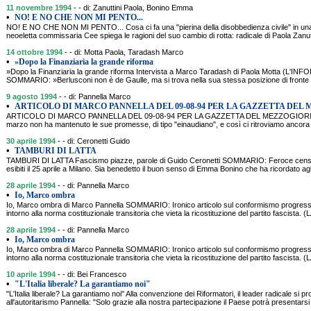
11 novembre 1994
- - di: Zanuttini Paola, Bonino Emma
•
NO! E NO CHE NON MI PENTO...
NO! E NO CHE NON MI PENTO... Cosa ci fa una "pierina della disobbedienza civile" in un
neoeletta commissaria Cee spiega le ragioni del suo cambio di rotta: radicale di Paola Za
14 ottobre 1994
- - di: Motta Paola, Taradash Marco
•
»Dopo la Finanziaria la grande riforma
»Dopo la Finanziaria la grande riforma Intervista a Marco Taradash di Paola Motta (L'I
SOMMARIO: »Berlusconi non è de Gaulle, ma si trova nella sua stessa posizione di fronte al
9 agosto 1994
- - di: Pannella Marco
•
ARTICOLO DI MARCO PANNELLA DEL 09-08-94 PER LA GAZZETTA DEL
ARTICOLO DI MARCO PANNELLA DEL 09-08-94 PER LA GAZZETTA DEL MEZZOGIORNO SOM
marzo non ha mantenuto le sue promesse, di tipo "einaudiano", e così ci ritroviamo ancora
30 aprile 1994
- - di: Ceronetti Guido
•
TAMBURI DI LATTA
TAMBURI DI LATTA Fascismo piazze, parole di Guido Ceronetti SOMMARIO: Feroce censura 
esibiti il 25 aprile a Milano. Sia benedetto il buon senso di Emma Bonino che ha ricordato agli
28 aprile 1994
- - di: Pannella Marco
•
Io, Marco ombra
Io, Marco ombra di Marco Pannella SOMMARIO: Ironico articolo sul conformismo progressist
intorno alla norma costituzionale transitoria che vieta la ricostituzione del partito fascist
28 aprile 1994
- - di: Pannella Marco
•
Io, Marco ombra
Io, Marco ombra di Marco Pannella SOMMARIO: Ironico articolo sul conformismo progressist
intorno alla norma costituzionale transitoria che vieta la ricostituzione del partito fascist
10 aprile 1994
- - di: Bei Francesco
•
"L'Italia liberale? La garantiamo noi"
"L'Italia liberale? La garantiamo noi" Alla convenzione dei Riformatori, il leader radicale si
all'autoritarismo Pannella: "Solo grazie alla nostra partecipazione il Paese potrà presentarsi 