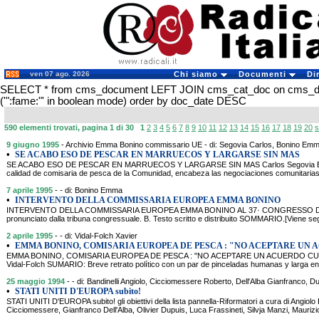
ven 07 ago. 2026
Chi siamo
Documenti
Di
SELECT * from cms_document LEFT JOIN cms_cat_doc on cms_
('":fame:"' in boolean mode) order by doc_date DESC
590 elementi trovati, pagina 1 di 30
1
2
3
4
5
6
7
8
9
10
11
12
13
14
15
16
17
18
19
20
s
9 giugno 1995
- Archivio Emma Bonino commissario UE - di: Segovia Carlos, Bonino Em
•
SE ACABO ESO DE PESCAR EN MARRUECOS Y LARGARSE SIN MAS
SE ACABO ESO DE PESCAR EN MARRUECOS Y LARGARSE SIN MAS Carlos Segovia Ent
calidad de comisaria de pesca de la Comunidad, encabeza las negociaciones comunitaria
7 aprile 1995
- - di: Bonino Emma
•
INTERVENTO DELLA COMMISSARIA EUROPEA EMMA BONINO
INTERVENTO DELLA COMMISSARIA EUROPEA EMMA BONINO AL 37· CONGRESSO DEL P
pronunciato dalla tribuna congressuale. B. Testo scritto e distribuito SOMMARIO.[Viene segu
2 aprile 1995
- - di: Vidal-Folch Xavier
•
EMMA BONINO, COMISARIA EUROPEA DE PESCA : "NO ACEPTARE UN
EMMA BONINO, COMISARIA EUROPEA DE PESCA : "NO ACEPTARE UN ACUERDO CUAL
Vidal-Folch SUMARIO: Breve retrato político con un par de pinceladas humanas y larga ent
25 maggio 1994
- - di: Bandinelli Angiolo, Cicciomessere Roberto, Dell'Alba Gianfranco, Du
•
STATI UNITI D'EUROPA subito!
STATI UNITI D'EUROPA subito! gli obiettivi della lista pannella-Riformatori a cura di Angiolo 
Cicciomessere, Gianfranco Dell'Alba, Olivier Dupuis, Luca Frassineti, Silvja Manzi, Mauriz