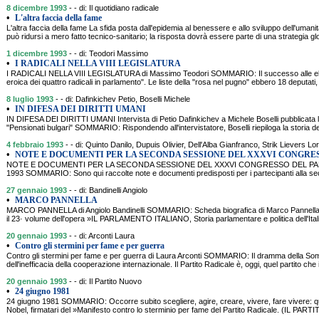
8 dicembre 1993
- - di: Il quotidiano radicale
•
L'altra faccia della fame
L'altra faccia della fame La sfida posta dall'epidemia al benessere e allo sviluppo dell'uma
può ridursi a mero fatto tecnico-sanitario; la risposta dovrà essere parte di una strategia glo
1 dicembre 1993
- - di: Teodori Massimo
•
I RADICALI NELLA VIII LEGISLATURA
I RADICALI NELLA VIII LEGISLATURA di Massimo Teodori SOMMARIO: Il successo alle elez
eroica dei quattro radicali in parlamento". Le liste della "rosa nel pugno" ebbero 18 deputati,
8 luglio 1993
- - di: Dafinkichev Petio, Boselli Michele
•
IN DIFESA DEI DIRITTI UMANI
IN DIFESA DEI DIRITTI UMANI Intervista di Petio Dafinkichev a Michele Boselli pubblicata l'
"Pensionati bulgari" SOMMARIO: Rispondendo all'intervistatore, Boselli riepiloga la storia del
4 febbraio 1993
- - di: Quinto Danilo, Dupuis Olivier, Dell'Alba Gianfranco, Strik Lievers L
•
NOTE E DOCUMENTI PER LA SECONDA SESSIONE DEL XXXVI CONGRES
NOTE E DOCUMENTI PER LA SECONDA SESSIONE DEL XXXVI CONGRESSO DEL PART
1993 SOMMARIO: Sono qui raccolte note e documenti predisposti per i partecipanti alla s
27 gennaio 1993
- - di: Bandinelli Angiolo
•
MARCO PANNELLA
MARCO PANNELLA di Angiolo Bandinelli SOMMARIO: Scheda biografica di Marco Pannella cu
il 23· volume dell'opera »IL PARLAMENTO ITALIANO, Storia parlamentare e politica dell'Ital
20 gennaio 1993
- - di: Arconti Laura
•
Contro gli stermini per fame e per guerra
Contro gli stermini per fame e per guerra di Laura Arconti SOMMARIO: Il dramma della Som
dell'inefficacia della cooperazione internazionale. Il Partito Radicale è, oggi, quel partito ch
20 gennaio 1993
- - di: Il Partito Nuovo
•
24 giugno 1981
24 giugno 1981 SOMMARIO: Occorre subito scegliere, agire, creare, vivere, fare vivere:
Nobel, firmatari del »Manifesto contro lo sterminio per fame del Partito Radicale. (IL PA