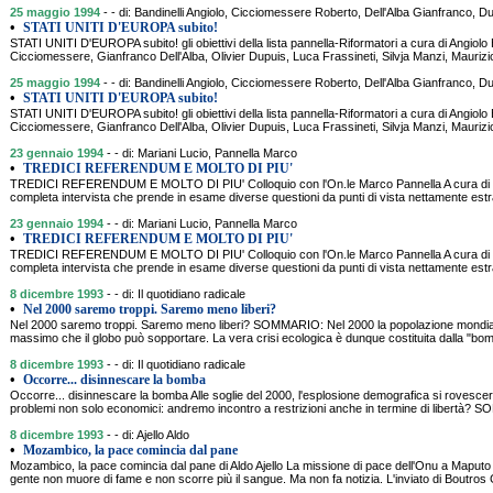
25 maggio 1994
- - di: Bandinelli Angiolo, Cicciomessere Roberto, Dell'Alba Gianfranco, Du
•
STATI UNITI D'EUROPA subito!
STATI UNITI D'EUROPA subito! gli obiettivi della lista pannella-Riformatori a cura di Angiolo 
Cicciomessere, Gianfranco Dell'Alba, Olivier Dupuis, Luca Frassineti, Silvja Manzi, Mauriz
25 maggio 1994
- - di: Bandinelli Angiolo, Cicciomessere Roberto, Dell'Alba Gianfranco, Du
•
STATI UNITI D'EUROPA subito!
STATI UNITI D'EUROPA subito! gli obiettivi della lista pannella-Riformatori a cura di Angiolo 
Cicciomessere, Gianfranco Dell'Alba, Olivier Dupuis, Luca Frassineti, Silvja Manzi, Mauriz
23 gennaio 1994
- - di: Mariani Lucio, Pannella Marco
•
TREDICI REFERENDUM E MOLTO DI PIU'
TREDICI REFERENDUM E MOLTO DI PIU' Colloquio con l'On.le Marco Pannella A cura di
completa intervista che prende in esame diverse questioni da punti di vista nettamente est
23 gennaio 1994
- - di: Mariani Lucio, Pannella Marco
•
TREDICI REFERENDUM E MOLTO DI PIU'
TREDICI REFERENDUM E MOLTO DI PIU' Colloquio con l'On.le Marco Pannella A cura di
completa intervista che prende in esame diverse questioni da punti di vista nettamente est
8 dicembre 1993
- - di: Il quotidiano radicale
•
Nel 2000 saremo troppi. Saremo meno liberi?
Nel 2000 saremo troppi. Saremo meno liberi? SOMMARIO: Nel 2000 la popolazione mondiale sa
massimo che il globo può sopportare. La vera crisi ecologica è dunque costituita dalla "bo
8 dicembre 1993
- - di: Il quotidiano radicale
•
Occorre... disinnescare la bomba
Occorre... disinnescare la bomba Alle soglie del 2000, l'esplosione demografica si rovesc
problemi non solo economici: andremo incontro a restrizioni anche in termine di libertà? S
8 dicembre 1993
- - di: Ajello Aldo
•
Mozambico, la pace comincia dal pane
Mozambico, la pace comincia dal pane di Aldo Ajello La missione di pace dell'Onu a Maput
gente non muore di fame e non scorre più il sangue. Ma non fa notizia. L'inviato di Boutros G