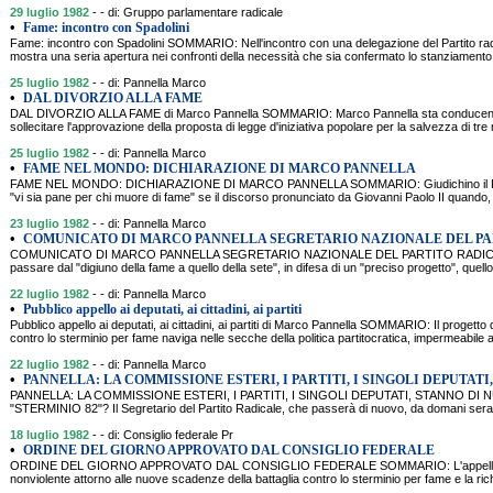
29 luglio 1982
- - di: Gruppo parlamentare radicale
•
Fame: incontro con Spadolini
Fame: incontro con Spadolini SOMMARIO: Nell'incontro con una delegazione del Partito radi
mostra una seria apertura nei confronti della necessità che sia confermato lo stanziamento
25 luglio 1982
- - di: Pannella Marco
•
DAL DIVORZIO ALLA FAME
DAL DIVORZIO ALLA FAME di Marco Pannella SOMMARIO: Marco Pannella sta conducendo
sollecitare l'approvazione della proposta di legge d'iniziativa popolare per la salvezza di tre 
25 luglio 1982
- - di: Pannella Marco
•
FAME NEL MONDO: DICHIARAZIONE DI MARCO PANNELLA
FAME NEL MONDO: DICHIARAZIONE DI MARCO PANNELLA SOMMARIO: Giudichino il Presid
"vi sia pane per chi muore di fame" se il discorso pronunciato da Giovanni Paolo II quando, 
23 luglio 1982
- - di: Pannella Marco
•
COMUNICATO DI MARCO PANNELLA SEGRETARIO NAZIONALE DEL P
COMUNICATO DI MARCO PANNELLA SEGRETARIO NAZIONALE DEL PARTITO RADICALE S
passare dal "digiuno della fame a quello della sete", in difesa di un "preciso progetto", quell
22 luglio 1982
- - di: Pannella Marco
•
Pubblico appello ai deputati, ai cittadini, ai partiti
Pubblico appello ai deputati, ai cittadini, ai partiti di Marco Pannella SOMMARIO: Il progetto 
contro lo sterminio per fame naviga nelle secche della politica partitocratica, impermeabile 
22 luglio 1982
- - di: Pannella Marco
•
PANNELLA: LA COMMISSIONE ESTERI, I PARTITI, I SINGOLI DEPUTATI
PANNELLA: LA COMMISSIONE ESTERI, I PARTITI, I SINGOLI DEPUTATI, STANNO 
"STERMINIO 82"? Il Segretario del Partito Radicale, che passerà di nuovo, da domani sera,
18 luglio 1982
- - di: Consiglio federale Pr
•
ORDINE DEL GIORNO APPROVATO DAL CONSIGLIO FEDERALE
ORDINE DEL GIORNO APPROVATO DAL CONSIGLIO FEDERALE SOMMARIO: L'appello perchè
nonviolente attorno alle nuove scadenze della battaglia contro lo sterminio per fame e la rich