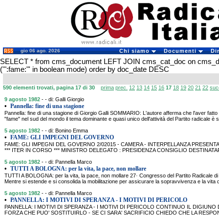
gio 06 ago. 2026
Chi siamo
Documenti
Di
SELECT * from cms_document LEFT JOIN cms_cat_doc on cms_
('":fame:"' in boolean mode) order by doc_date DESC
590 elementi trovati, pagina 17 di 30
prima
prec.
12
13
14
15
16
17
18
19
20
21
22
suc
9 agosto 1982
- - di: Galli Giorgio
•
Pannella: fine di una stagione
Pannella: fine di una stagione di Giorgio Galli SOMMARIO: L'autore afferma che l'aver fatto d
"fame" nel sud del mondo il tema dominante e quasi unico dell'attività del Partito radicale è st
5 agosto 1982
- - di: Bonino Emma
•
FAME: GLI IMPEGNI DEL GOVERNO
FAME: GLI IMPEGNI DEL GOVERNO 2/02015 - CAMERA - INTERPELLANZA PRESENTATA 
*** ITER IN CORSO *** MINISTRO DELEGATO : PRESIDENZA CONSIGLIO DESTINATA
5 agosto 1982
- - di: Pannella Marco
•
TUTTI A BOLOGNA: per la vita, la pace, non mollare
TUTTI A BOLOGNA: per la vita, la pace, non mollare 27· Congresso del Partito Radicale
Mentre si estende e si consolida la mobilitazione per assicurare la sopravvivenza e la vita di
5 agosto 1982
- - di: Pannella Marco
•
PANNELLA: I MOTIVI DI SPERANZA - I MOTIVI DI PERICOLO
PANNELLA: I MOTIVI DI SPERANZA - I MOTIVI DI PERICOLO CONTINUO IL DIGIUN
FORZA CHE PUO' SOSTITUIRLO - SE CI SARA' SACRIFICIO CHIEDO CHE LA RESPON