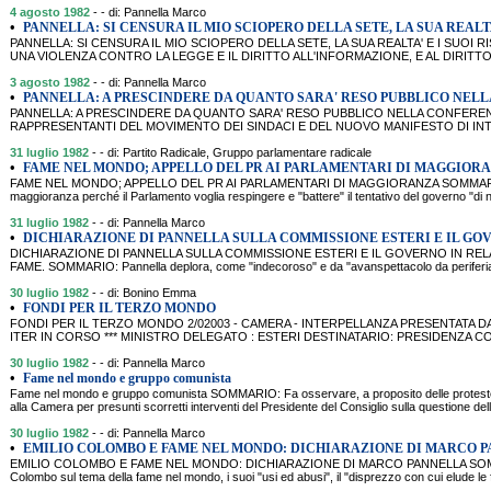
4 agosto 1982
- - di: Pannella Marco
•
PANNELLA: SI CENSURA IL MIO SCIOPERO DELLA SETE, LA SUA REALTA
PANNELLA: SI CENSURA IL MIO SCIOPERO DELLA SETE, LA SUA REALTA' E I SUOI R
UNA VIOLENZA CONTRO LA LEGGE E IL DIRITTO ALL'INFORMAZIONE, E AL DIRITTO
3 agosto 1982
- - di: Pannella Marco
•
PANNELLA: A PRESCINDERE DA QUANTO SARA' RESO PUBBLICO NEL
PANNELLA: A PRESCINDERE DA QUANTO SARA' RESO PUBBLICO NELLA CONFEREN
RAPPRESENTANTI DEL MOVIMENTO DEI SINDACI E DEL NUOVO MANIFESTO DI INT
31 luglio 1982
- - di: Partito Radicale, Gruppo parlamentare radicale
•
FAME NEL MONDO; APPELLO DEL PR AI PARLAMENTARI DI MAGGIOR
FAME NEL MONDO; APPELLO DEL PR AI PARLAMENTARI DI MAGGIORANZA SOMMARIO: Riv
maggioranza perché il Parlamento voglia respingere e "battere" il tentativo del governo "d
31 luglio 1982
- - di: Pannella Marco
•
DICHIARAZIONE DI PANNELLA SULLA COMMISSIONE ESTERI E IL GO
DICHIARAZIONE DI PANNELLA SULLA COMMISSIONE ESTERI E IL GOVERNO IN RE
FAME. SOMMARIO: Pannella deplora, come "indecoroso" e da "avanspettacolo da periferi
30 luglio 1982
- - di: Bonino Emma
•
FONDI PER IL TERZO MONDO
FONDI PER IL TERZO MONDO 2/02003 - CAMERA - INTERPELLANZA PRESENTATA DA BO
ITER IN CORSO *** MINISTRO DELEGATO : ESTERI DESTINATARIO: PRESIDENZA CO
30 luglio 1982
- - di: Pannella Marco
•
Fame nel mondo e gruppo comunista
Fame nel mondo e gruppo comunista SOMMARIO: Fa osservare, a proposito delle protest
alla Camera per presunti scorretti interventi del Presidente del Consiglio sulla questione d
30 luglio 1982
- - di: Pannella Marco
•
EMILIO COLOMBO E FAME NEL MONDO: DICHIARAZIONE DI MARCO 
EMILIO COLOMBO E FAME NEL MONDO: DICHIARAZIONE DI MARCO PANNELLA SOMMARIO
Colombo sul tema della fame nel mondo, i suoi "usi ed abusi", il "disprezzo con cui elude le f