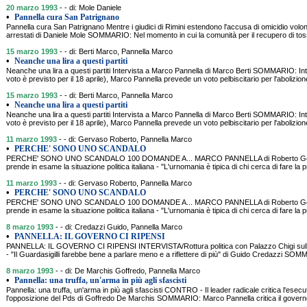
20 marzo 1993
- - di: Mole Daniele
•
Pannella cura San Patrignano
Pannella cura San Patrignano Mentre i giudici di Rimini estendono l'accusa di omicidio volont
arrestati di Daniele Mole SOMMARIO: Nel momento in cui la comunità per il recupero di tos
15 marzo 1993
- - di: Berti Marco, Pannella Marco
•
Neanche una lira a questi partiti
Neanche una lira a questi partiti Intervista a Marco Pannella di Marco Berti SOMMARIO: Inte
voto è previsto per il 18 aprile), Marco Pannella prevede un voto pelbiscitario per l'abolizio
15 marzo 1993
- - di: Berti Marco, Pannella Marco
•
Neanche una lira a questi partiti
Neanche una lira a questi partiti Intervista a Marco Pannella di Marco Berti SOMMARIO: Inte
voto è previsto per il 18 aprile), Marco Pannella prevede un voto pelbiscitario per l'abolizio
11 marzo 1993
- - di: Gervaso Roberto, Pannella Marco
•
PERCHE' SONO UNO SCANDALO
PERCHE' SONO UNO SCANDALO 100 DOMANDE A... MARCO PANNELLA di Roberto Gervaso
prende in esame la situazione politica italiana - "L'urnomania è tipica di chi cerca di fare la p
11 marzo 1993
- - di: Gervaso Roberto, Pannella Marco
•
PERCHE' SONO UNO SCANDALO
PERCHE' SONO UNO SCANDALO 100 DOMANDE A... MARCO PANNELLA di Roberto Gervaso
prende in esame la situazione politica italiana - "L'urnomania è tipica di chi cerca di fare la p
8 marzo 1993
- - di: Credazzi Guido, Pannella Marco
•
PANNELLA: IL GOVERNO CI RIPENSI
PANNELLA: IL GOVERNO CI RIPENSI INTERVISTA/Rottura politica con Palazzo Chigi sulle
- "Il Guardasigilli farebbe bene a parlare meno e a riflettere di più" di Guido Credazzi S
8 marzo 1993
- - di: De Marchis Goffredo, Pannella Marco
•
Pannella: una truffa, un'arma in più agli sfascisti
Pannella: una truffa, un'arma in più agli sfascisti CONTRO - Il leader radicale critica l'ese
l'opposizione del Pds di Goffredo De Marchis SOMMARIO: Marco Pannella critica il govern