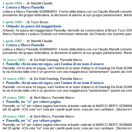
1 aprile 1993
- - di: Martelli Claudio
•
Lettera a Marco Pannella
Lettera a Marco Pannella SOMMARIO: Il testo della lettera con cui Claudio Martelli comuni
presidente del gruppo federalista, la decisione di aderire al suo gruppo parlamentare. Marte
1 aprile 1993
- - di: Tucci Bruno
•
Orlando: ho paura del maggioritario
Orlando: ho paura del maggioritario Pannella: ritornello da conservatore di Bruno Tucci S
Marco Pannella e Leoluca Orlando sul referendum elettorale. Ad Orlando che esprime paur
1 aprile 1993
- - di: Martelli Claudio
•
Lettera a Marco Pannella
Lettera a Marco Pannella SOMMARIO: Il testo della lettera con cui Claudio Martelli comuni
presidente del gruppo federalista, la decisione di aderire al suo gruppo parlamentare. Marte
31 marzo 1993
- - di: Da Rold Gianluigi, Pannella Marco
•
Pannella: chi mi ama mi segua, sarò l'anima di un team d'attacco
Pannella: chi mi ama mi segua, sarò l'anima di un team d'attacco di Gianluigi Da Rold 
la via d'uscita dalla crisi è un governo con una maggioranza "parlamentare" quanto più svinc
31 marzo 1993
- - di: Da Rold Gianluigi, Pannella Marco
•
Pannella: chi mi ama mi segua, sarò l'anima di un team d'attacco
Pannella: chi mi ama mi segua, sarò l'anima di un team d'attacco di Gianluigi Da Rold 
la via d'uscita dalla crisi è un governo con una maggioranza "parlamentare" quanto più svinc
29 marzo 1993
- - di: Berti Marco, Pannella Marco
•
Pannella, un "sì" per voltare pagina
Pannella, un "sì" per voltare pagina Intervista al leader radicale di MARCO BERTI SOMMAR
del 18 aprile: »Chi vota "no" vota per i partiti quali sono, vota per non cambiare ; Elezioni in
29 marzo 1993
- - di: Berti Marco, Pannella Marco
•
Pannella, un "sì" per voltare pagina
Pannella, un "sì" per voltare pagina Intervista al leader radicale di MARCO BERTI SOMMAR
del 18 aprile: »Chi vota "no" vota per i partiti quali sono, vota per non cambiare ; Elezioni in