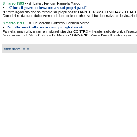
8 marzo 1993
- - di: Battisti Pierluigi, Pannella Marco
•
"E' forte il governo che sa tornare sui propri passi"
"E' forte il governo che sa tornare sui propri passi" PANNELLA: AMATO MI HA ASCOLTATO 
Dopo il ritiro da parte del governo del decreto-legge che avrebbe depenalizzato le violazioni 
8 marzo 1993
- - di: De Marchis Goffredo, Pannella Marco
•
Pannella: una truffa, un'arma in più agli sfascisti
Pannella: una truffa, un'arma in più agli sfascisti CONTRO - Il leader radicale critica l'ese
l'opposizione del Pds di Goffredo De Marchis SOMMARIO: Marco Pannella critica il govern
durata ricerca: 00:00