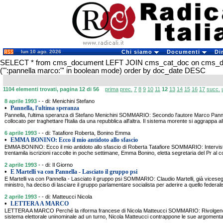
lun 10 ago. 2026
Chi siamo
Documenti
Di
SELECT * from cms_document LEFT JOIN cms_cat_doc on cms_
('":pannella marco:"' in boolean mode) order by doc_date DESC
1104 elementi trovati, pagina 12 di 56
prima
prec.
7
8
9
10
11
12
13
14
15
16
17
succ.
8 aprile 1993
- - di: Menichini Stefano
•
Pannella, l'ultima speranza
Pannella, l'ultima speranza di Stefano Menichini SOMMARIO: Secondo l'autore Marco Pannel
collocato per traghettare l'Italia da una repubblica all'altra. Il sistema morente si aggrappa all
6 aprile 1993
- - di: Tatafiore Roberta, Bonino Emma
•
EMMA BONINO: Ecco il mio antidoto allo sfascio
EMMA BONINO: Ecco il mio antidoto allo sfascio di Roberta Tatafiore SOMMARIO: Intervista
trentamila iscrizioni raccolte in poche settimane, Emma Bonino, eletta segretaria del Pr al
2 aprile 1993
- - di: Il Giorno
•
E Martelli va con Pannella - Lasciato il gruppo psi
E Martelli va con Pannella - Lasciato il gruppo psi SOMMARIO: Claudio Martelli, già vicesegr
ministro, ha deciso di lasciare il gruppo parlamentare socialista per aderire a quello federali
2 aprile 1993
- - di: Matteucci Nicola
•
LETTERA A MARCO
LETTERA A MARCO Perché la riforma francese di Nicola Matteucci SOMMARIO: Rivolgendo
sistema elettorale uninominale ad un turno, Nicola Matteucci contrappone le sue argomenta