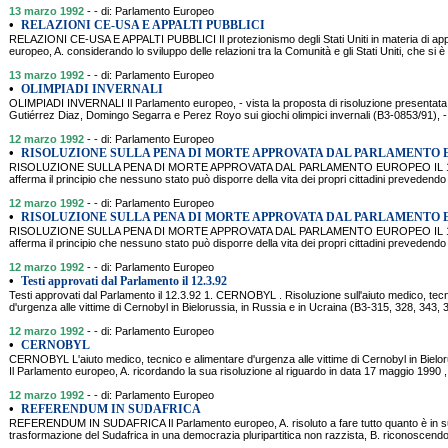
13 marzo 1992
- - di: Parlamento Europeo
•
RELAZIONI CE-USA E APPALTI PUBBLICI
RELAZIONI CE-USA E APPALTI PUBBLICI Il protezionismo degli Stati Uniti in materia di appal
europeo, A. considerando lo sviluppo delle relazioni tra la Comunità e gli Stati Uniti, che si è
13 marzo 1992
- - di: Parlamento Europeo
•
OLIMPIADI INVERNALI
OLIMPIADI INVERNALI Il Parlamento europeo, - vista la proposta di risoluzione presentata 
Gutiérrez Diaz, Domingo Segarra e Perez Royo sui giochi olimpici invernali (B3-0853/91), - 
12 marzo 1992
- - di: Parlamento Europeo
•
RISOLUZIONE SULLA PENA DI MORTE APPROVATA DAL PARLAMENTO E
RISOLUZIONE SULLA PENA DI MORTE APPROVATA DAL PARLAMENTO EUROPEO IL 12/3/
afferma il principio che nessuno stato può disporre della vita dei propri cittadini prevedend
12 marzo 1992
- - di: Parlamento Europeo
•
RISOLUZIONE SULLA PENA DI MORTE APPROVATA DAL PARLAMENTO E
RISOLUZIONE SULLA PENA DI MORTE APPROVATA DAL PARLAMENTO EUROPEO IL 12/3/
afferma il principio che nessuno stato può disporre della vita dei propri cittadini prevedend
12 marzo 1992
- - di: Parlamento Europeo
•
Testi approvati dal Parlamento il 12.3.92
Testi approvati dal Parlamento il 12.3.92 1. CERNOBYL . Risoluzione sull'aiuto medico, tec
d'urgenza alle vittime di Cernobyl in Bielorussia, in Russia e in Ucraina (B3-315, 328, 343, 
12 marzo 1992
- - di: Parlamento Europeo
•
CERNOBYL
CERNOBYL L'aiuto medico, tecnico e alimentare d'urgenza alle vittime di Cernobyl in Bielor
Il Parlamento europeo, A. ricordando la sua risoluzione al riguardo in data 17 maggio 1990 
12 marzo 1992
- - di: Parlamento Europeo
•
REFERENDUM IN SUDAFRICA
REFERENDUM IN SUDAFRICA Il Parlamento europeo, A. risoluto a fare tutto quanto è in su
trasformazione del Sudafrica in una democrazia pluripartitica non razzista, B. riconoscendo