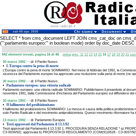
sab 08 ago. 2026
Chi siamo
Documenti
Di
SELECT * from cms_document LEFT JOIN cms_cat_doc on cms_
('":parlamento europeo:"' in boolean mode) order by doc_date DESC
942 elementi trovati, pagina 16 di 48
prima
prec.
11
12
13
14
15
16
17
18
19
20
21
suc
30 marzo 1992
- - di: Il Partito Nuovo
•
L'Europa contro la pena di morte
L'Europa contro la pena di morte SOMMARIO: Nel mese di febbraio del 1992, la Commissione 
sicurezza del Parlamento europeo ha approvato una risoluzione sulla pena di morte (ne ripor
30 marzo 1992
- - di: Il Partito Nuovo
•
Parlamento europeo: una vittoria radicale
Parlamento europeo: una vittoria radicale SOMMARIO: Pubblichiamo il preambolo al docum
novembre 1991, dalla Commissione d'Inchiesta del Parlamento europeo sul diffondersi del c
30 marzo 1992
- - di: Il Partito Nuovo
•
Il fallimento del proibizionismo
Il fallimento del proibizionismo SOMMARIO: La messa in causa della politica proibizionista
solo Partito Radicale e del movimento antiproibizionista. Questo movimento riformatore ha tr
13 marzo 1992
- - di: Parlamento Europeo
•
Testi approvati dal Parlamento il 13.3.92
Testi approvati dal Parlamento il 13.3.92 1. PROCEDURA SENZA RELAZIONE * a) PRO
C3-0034/92): approvata b) PROPOSTA DI REGOLAMENTO (COM(91)0528 - C3-0037/92)