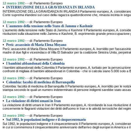
12 marzo 1992
- - di: Parlamento Europeo
•
INTERRUZIONE DELLA GRAVIDANZA IN IRLANDA
INTERRUZIONE DELLA GRAVIDANZA IN IRLANDA Il Parlamento europeo, A. considerando le 
Corte suprema irlandesi sul caso della ragazza quattordicenne che, rimasta incinta in seguit
12 marzo 1992
- - di: Parlamento Europeo
•
L'aumento della tensione nello Stato di Jammu e Kashmir
L'aumento della tensione nello Stato di Jammu e Kashmir Il Parlamento europeo, A. consid
risoluzioni sulla situazione nello Jammu e Kashmir, B. esprimendo grande preoccupazione p
12 marzo 1992
- - di: Parlamento Europeo
•
Perù: assassinio di Maria Elena Moyano
Perù: assassinio di Maria Elena Moyano Il Parlamento europeo, A. inorridito per l'assassin
madre di due figli e vicesindaco di Villa El Salvador per la coalizione Sinistra Unita, perpetrat
12 marzo 1992
- - di: Parlamento Europeo
•
I bambini abbandonati della Colombia
I bambini abbandonati della Colombia Il Parlamento europeo, A. turbato per la persecuzione e
confronti di migliaia di bambini abbandonati in Colombia - che si calcola siano 5.000 solo a B
12 marzo 1992
- - di: Parlamento Europeo
•
Colombia: facoltà di medicina di Barranquilla
Colombia: facoltà di medicina di Barranquilla Il Parlamento europeo, A. inorridito per le notiz
stampa secondo le quali un numero indeterminato di persone indigenti sarebbe stato assassi
12 marzo 1992
- - di: Parlamento Europeo
•
La violazione di diritti umani in Iran
La violazione di diritti umani in Iran Il Parlamento europeo, A. ricordando la sua risoluzione 
concernente le flagranti violazioni dei diritti dell'uomo in Iran e le attività terrostiche del regi
12 marzo 1992
- - di: Parlamento Europeo
•
Sul 1992, le popolazioni indigene e il cinquecentenario
Sul 1992, le popolazioni indigene e il cinquecentenario Il Parlamento europeo, A. consideran
in cui si commemora il cinquecentesimo anniversario dell'arrivo degli europei in America e il