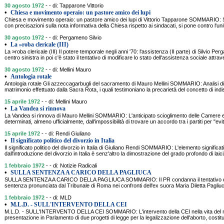
30 agosto 1972
- - di: Tapparone Vittorio
•
Chiesa e movimento operaio: un pastore amico dei lupi
Chiesa e movimento operaio: un pastore amico dei lupi di Vittorio Tapparone SOMMARIO: S
con precisazioni sulla nota informativa della Chiesa rispetto ai sindacati, si pone contro l'uni
30 agosto 1972
- - di: Pergameno Silvio
•
La »roba clericale (III)
La »roba clericale (III) Il potere temporale negli anni '70: l'assistenza (II parte) di Silvi
centro sinistra in poi c'è stato il tentativo di modificare lo stato dell'assistenza sociale attrav
30 agosto 1972
- - di: Mellini Mauro
•
Antologia rotale
Antologia rotale Gli azzeccagarbugli del sacramento di Mauro Mellini SOMMARIO: Analisi di 
matrimonio effettuato dalla Sacra Rota, i quali testimoniano la precarietà del concetto di indis
15 aprile 1972
- - di: Mellini Mauro
•
La Vandea si rinnova
La Vandea si rinnova di Mauro Mellini SOMMARIO: L'anticipato scioglimento delle Camere e 
determinati, almeno ufficialmente, dall'impossibilità di trovare un accordo tra i partiti per "evi
15 aprile 1972
- - di: Rendi Giuliano
•
Il significato politico del divorzio in Italia
Il significato politico del divorzio in Italia di Giuliano Rendi SOMMARIO: L'elemento significa
dall'introduzione del divorzio in Italia è senz'altro la dimostrazione del grado profondo di lai
1 febbraio 1972
- - di: Notizie Radicali
•
SULLA SENTENZA A CARICO DELLA PAGLIUCA
SULLA SENTENZA A CARICO DELLA PAGLIUCA SOMMARIO: Il PR condanna il tentativo della
sentenza pronunciata dal Tribunale di Roma nei confronti dell'ex suora Maria Diletta Pagliuc
1 febbraio 1972
- - di: MLD
•
M.L.D. - SULL'INTERVENTO DELLA CEI
M.L.D. - SULL'INTERVENTO DELLA CEI SOMMARIO: L'intervento della CEI nella vita del n
presentazione in Parlamento di due progetti di legge per la legalizzazione dell'aborto, costi