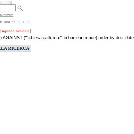
dal 1999]
 avanzata
Agenda radicale
ST ('":chiesa cattolica:"' in boolean mode) order by doc_date
LLA RICERCA