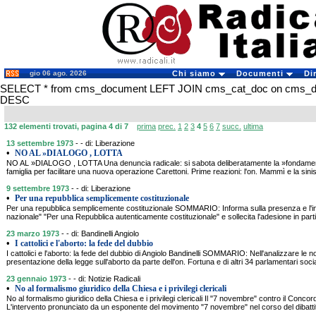
gio 06 ago. 2026
Chi siamo
Documenti
Di
SELECT * from cms_document LEFT JOIN cms_cat_doc on cms_docu
DESC
132 elementi trovati, pagina 4 di 7
prima
prec.
1
2
3
4
5
6
7
succ.
ultima
13 settembre 1973
- - di: Liberazione
•
NO AL »DIALOGO , LOTTA
NO AL »DIALOGO , LOTTA Una denuncia radicale: si sabota deliberatamente la »fondamental
famiglia per facilitare una nuova operazione Carettoni. Prime reazioni: l'on. Mammì e la sini
9 settembre 1973
- - di: Liberazione
•
Per una repubblica semplicemente costituzionale
Per una repubblica semplicemente costituzionale SOMMARIO: Informa sulla presenza e l'in
nazionale" "Per una Repubblica autenticamente costituzionale" e sollecita l'adesione in parti
23 marzo 1973
- - di: Bandinelli Angiolo
•
I cattolici e l'aborto: la fede del dubbio
I cattolici e l'aborto: la fede del dubbio di Angiolo Bandinelli SOMMARIO: Nell'analizzare le 
presentazione della legge sull'aborto da parte dell'on. Fortuna e di altri 34 parlamentari socia
23 gennaio 1973
- - di: Notizie Radicali
•
No al formalismo giuridico della Chiesa e i privilegi clericali
No al formalismo giuridico della Chiesa e i privilegi clericali Il "7 novembre" contro il Co
L'intervento pronunciato da un esponente del movimento "7 novembre" nel corso del dibattit