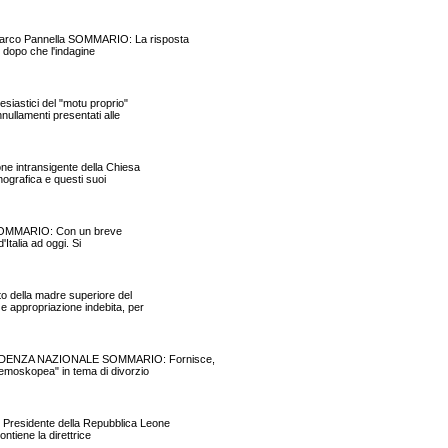
rco Pannella SOMMARIO: La risposta
o dopo che l'indagine
siastici del "motu proprio"
nullamenti presentati alle
ne intransigente della Chiesa
nografica e questi suoi
eno SOMMARIO: Con un breve
'Italia ad oggi. Si
to della madre superiore del
 appropriazione indebita, per
ESIDENZA NAZIONALE SOMMARIO: Fornisce,
Demoskopea" in tema di divorzio
Presidente della Repubblica Leone
ntiene la direttrice