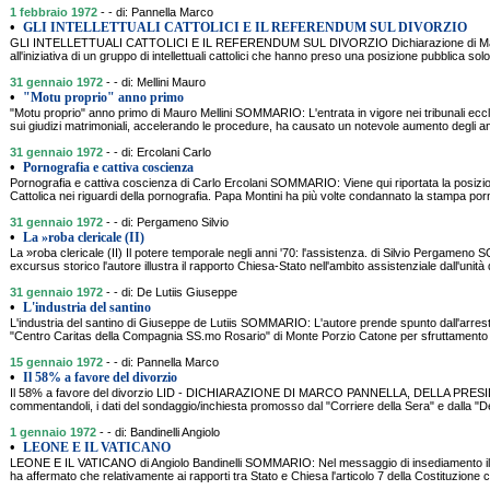
1 febbraio 1972
- - di: Pannella Marco
•
GLI INTELLETTUALI CATTOLICI E IL REFERENDUM SUL DIVORZIO
GLI INTELLETTUALI CATTOLICI E IL REFERENDUM SUL DIVORZIO Dichiarazione di Ma
all'iniziativa di un gruppo di intellettuali cattolici che hanno preso una posizione pubblica sol
31 gennaio 1972
- - di: Mellini Mauro
•
"Motu proprio" anno primo
"Motu proprio" anno primo di Mauro Mellini SOMMARIO: L'entrata in vigore nei tribunali eccle
sui giudizi matrimoniali, accelerando le procedure, ha causato un notevole aumento degli an
31 gennaio 1972
- - di: Ercolani Carlo
•
Pornografia e cattiva coscienza
Pornografia e cattiva coscienza di Carlo Ercolani SOMMARIO: Viene qui riportata la posizio
Cattolica nei riguardi della pornografia. Papa Montini ha più volte condannato la stampa por
31 gennaio 1972
- - di: Pergameno Silvio
•
La »roba clericale (II)
La »roba clericale (II) Il potere temporale negli anni '70: l'assistenza. di Silvio Pergam
excursus storico l'autore illustra il rapporto Chiesa-Stato nell'ambito assistenziale dall'unità d
31 gennaio 1972
- - di: De Lutiis Giuseppe
•
L'industria del santino
L'industria del santino di Giuseppe de Lutiis SOMMARIO: L'autore prende spunto dall'arres
"Centro Caritas della Compagnia SS.mo Rosario" di Monte Porzio Catone per sfruttamento e
15 gennaio 1972
- - di: Pannella Marco
•
Il 58% a favore del divorzio
Il 58% a favore del divorzio LID - DICHIARAZIONE DI MARCO PANNELLA, DELLA PR
commentandoli, i dati del sondaggio/inchiesta promosso dal "Corriere della Sera" e dalla "
1 gennaio 1972
- - di: Bandinelli Angiolo
•
LEONE E IL VATICANO
LEONE E IL VATICANO di Angiolo Bandinelli SOMMARIO: Nel messaggio di insediamento il 
ha affermato che relativamente ai rapporti tra Stato e Chiesa l'articolo 7 della Costituzione co