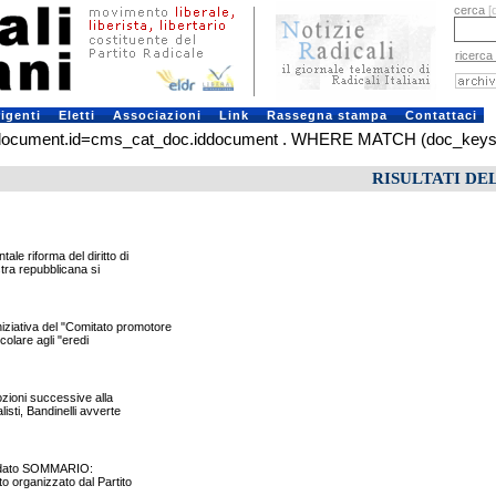
cerca
[
ricerca
rigenti
Eletti
Associazioni
Link
Rassegna stampa
Contattaci
ment.id=cms_cat_doc.iddocument . WHERE MATCH (doc_keys) AGAIN
RISULTATI DE
e riforma del diritto di
stra repubblicana si
iziativa del "Comitato promotore
colare agli "eredi
nozioni successive alla
listi, Bandinelli avverte
ncordato SOMMARIO:
o organizzato dal Partito