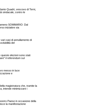
anto Quadri, vescovo di Terni,
tà sindacale, contro le
o Pergameno SOMMARIO: Dal
erso iniziative sia
vari casi di annullamento di
solubilità del
queste elezioni sono stati
tare" il referendum sul
tivo messo in luce
cizzazione e
 magistratura che, tramite la
a, intende minimizzare i
ostro Paese in occasione della
tuisce la manifestazione