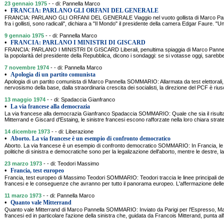
23 gennaio 1975
- - di: Pannella Marco
•
FRANCIA: PARLANO GLI ORFANI DEL GENERALE
FRANCIA: PARLANO GLI ORFANI DEL GENERALE Viaggio nel vuoto gollista di Marco Pa
fra i gollisti, sono radicali", dichiara a "Il Mondo" il presidente della camera Edgar Faure. "U
9 gennaio 1975
- - di: Pannella Marco
•
FRANCIA: PARLANO I MINISTRI DI GISCARD
FRANCIA: PARLANO I MINISTRI DI GISCARD Liberali, penultima spiaggia di Marco Panne
la popolarità del presidente della Repubblica, dicono i sondaggi: se si votasse oggi, sarebbe
7 novembre 1974
- - di: Pannella Marco
•
Apologia di un partito comunista
Apologia di un partito comunista di Marco Pannella SOMMARIO: Allarmata da test elettorali,
nervosismo della base, dalla straordinaria crescita dei socialisti, la direzione del PCF è riusc
13 maggio 1974
- - di: Spadaccia Gianfranco
•
La via francese alla democrazia
La via francese alla democrazia Gianfranco Spadaccia SOMMARIO: Quale che sia il risultato
Mitterrand e Giscard d'Estaing, le sinistre francesi escono rafforzate nella loro chiara strate
14 dicembre 1973
- - di: Liberazione
•
Aborto. La via francese è un esempio di confronto democratico
Aborto. La via francese è un esempio di confronto democratico SOMMARIO: In Francia, le 
politiche di sinistra e democratiche sono per la legalizazione dell'aborto, mentre le destre, 
23 marzo 1973
- - di: Teodori Massimo
•
Francia, test europeo
Francia, test europeo di Massimo Teodori SOMMARIO: Teodori traccia le linee principali delle
francesi e le conseguenze che avranno per tutto il panorama europeo. L'affermazione delle
11 marzo 1973
- - di: Pannella Marco
•
Quanto vale Mitterrand
Quanto vale Mitterrand di Marco Pannella SOMMARIO: Inviato da Parigi per l'Espresso, Ma
francesi ed in particolare l'azione della sinistra che, guidata da Francois Mitterand, punta all