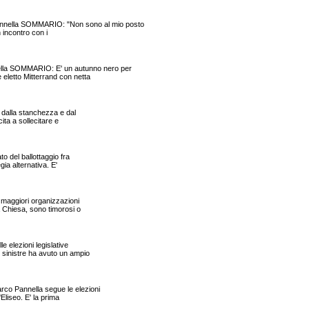
nnella SOMMARIO: "Non sono al mio posto
n incontro con i
lla SOMMARIO: E' un autunno nero per
 eletto Mitterrand con netta
 dalla stanchezza e dal
ita a sollecitare e
 del ballottaggio fra
gia alternativa. E'
maggiori organizzazioni
la Chiesa, sono timorosi o
 elezioni legislative
 sinistre ha avuto un ampio
rco Pannella segue le elezioni
'Eliseo. E' la prima