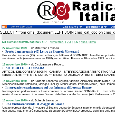
ven 07 ago. 2026
Chi siamo
Documenti
Di
SELECT * from cms_document LEFT JOIN cms_cat_doc on cms_doc
131 elementi trovati, pagina 6 di 7
prima
prec.
1
2
3
4
5
6
7
succ.
ultima
27 novembre 1979
- - di: Mitterrand Francois
•
Procès d'un insoumis (45) Lettre de François Mitterrand
Procès d'un insoumis (45) Lettre de François Mitterrand SOMMAIRE: Jean Fabre, président
secrétaire du Pr (élu en novembre 1978), est arrêté en France le 18 octobre 1979 pour ins
15 novembre 1979
- - di: Cicciomessere Roberto
•
ARTICOLI DEL CORSERA
ARTICOLI DEL CORSERA 3/00844 - CAMERA - INTERROGAZIONE A RISPOSTA ORALE 
(SEDUTA N. 58) *** ITER IN CORSO *** MINISTRO DELEGATO : ESTERI DESTINATARI
14 novembre 1979
- - di: Sciascia Leonardo, Aglietta Adelaide, Ajello Aldo, Boato Marco,
Macciocchi Maria Antonietta, Melega Gianluigi, Mellini Mauro, Pannella Marco, Pinto Dome
•
Interrogazione parlamentare sul trasferimento di Lorenzo Bozano
Interrogazione parlamentare sul trasferimento di Lorenzo Bozano SOMMARIO: Testo dell'in
merito al trasferimento di Lorenzo Bozano dalla Francia alla Svizzera. (Atti Parlamentari - C
13 novembre 1979
- - di: Sciascia Leonardo
•
Una tenebrosa vicenda: il »viaggio di Bozano
Una tenebrosa vicenda: il »viaggio di Bozano Leonardo Sciascia interviene nella vicenda g
con questa nota che farà certamente discutere SOMMARIO: A proposito del rifiuto della m