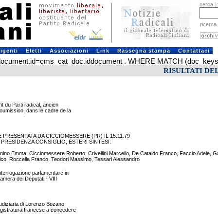
cerca
[
ricerca
rigenti
Eletti
Associazioni
Link
Rassegna stampa
Contattaci
ument.id=cms_cat_doc.iddocument . WHERE MATCH (doc_keys) AGA
RISULTATI DE
 du Parti radical, ancien
oumission, dans le cadre de la
PRESENTATA DA CICCIOMESSERE (PR) IL 15.11.79
: PRESIDENZA CONSIGLIO, ESTERI SINTESI:
 Bonino Emma, Cicciomessere Roberto, Crivellini Marcello, De Cataldo Franco, Faccio Adele, Ga
nico, Roccella Franco, Teodori Massimo, Tessari Alessandro
terrogazione parlamentare in
amera dei Deputati - VIII
iudiziaria di Lorenzo Bozano
agistratura francese a concedere