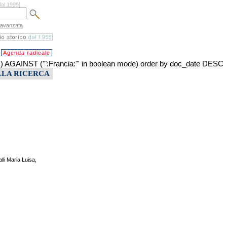
dal 1999]
 avanzata
Agenda radicale
INST ('":Francia:"' in boolean mode) order by doc_date DESC
LLA RICERCA
lli Maria Luisa,