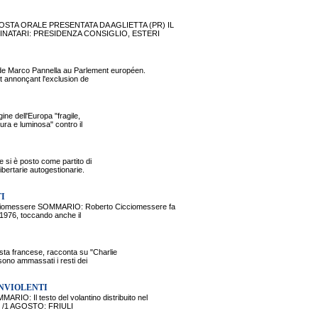
OSTA ORALE PRESENTATA DA AGLIETTA (PR) IL
STINATARI: PRESIDENZA CONSIGLIO, ESTERI
Marco Pannella au Parlement européen.
t annonçant l'exclusion de
ne dell'Europa "fragile,
ura e luminosa" contro il
e si è posto come partito di
bertarie autogestionarie.
I
omessere SOMMARIO: Roberto Cicciomessere fa
o 1976, toccando anche il
a francese, racconta su "Charlie
 sono ammassati i resti dei
ONVIOLENTI
Il testo del volantino distribuito nel
GLIO /1 AGOSTO: FRIULI