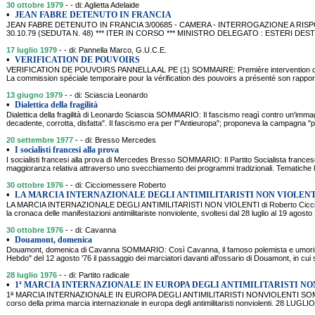
30 ottobre 1979
- - di: Aglietta Adelaide
•
JEAN FABRE DETENUTO IN FRANCIA
JEAN FABRE DETENUTO IN FRANCIA 3/00685 - CAMERA - INTERROGAZIONE A RISP
30.10.79 (SEDUTA N. 48) *** ITER IN CORSO *** MINISTRO DELEGATO : ESTERI DE
17 luglio 1979
- - di: Pannella Marco, G.U.C.E.
•
VERIFICATION DE POUVOIRS
VERIFICATION DE POUVOIRS PANNELLA AL PE (1) SOMMAIRE: Première intervention de 
La commission spéciale temporaire pour la vérification des pouvoirs a présenté son rappor
13 giugno 1979
- - di: Sciascia Leonardo
•
Dialettica della fragilità
Dialettica della fragilità di Leonardo Sciascia SOMMARIO: Il fascismo reagì contro un'immagi
decadente, corrotta, disfatta". Il fascismo era per l'"Antieuropa"; proponeva la campagna "p
20 settembre 1977
- - di: Bresso Mercedes
•
I socialisti francesi alla prova
I socialisti francesi alla prova di Mercedes Bresso SOMMARIO: Il Partito Socialista frances
maggioranza relativa attraverso uno svecchiamento dei programmi tradizionali. Tematiche li
30 ottobre 1976
- - di: Cicciomessere Roberto
•
LA MARCIA INTERNAZIONALE DEGLI ANTIMILITARISTI NON VIOLENT
LA MARCIA INTERNAZIONALE DEGLI ANTIMILITARISTI NON VIOLENTI di Roberto Cicci
la cronaca delle manifestazioni antimilitariste nonviolente, svoltesi dal 28 luglio al 19 agost
30 ottobre 1976
- - di: Cavanna
•
Douamont, domenica
Douamont, domenica di Cavanna SOMMARIO: Così Cavanna, il famoso polemista e umorist
Hebdo" del 12 agosto '76 il passaggio dei marciatori davanti all'ossario di Douamont, in cui
28 luglio 1976
- - di: Partito radicale
•
1ª MARCIA INTERNAZIONALE IN EUROPA DEGLI ANTIMILITARISTI N
1ª MARCIA INTERNAZIONALE IN EUROPA DEGLI ANTIMILITARISTI NONVIOLENTI SOMMARIO: 
corso della prima marcia internazionale in europa degli antimilitaristi nonviolenti. 28 LU