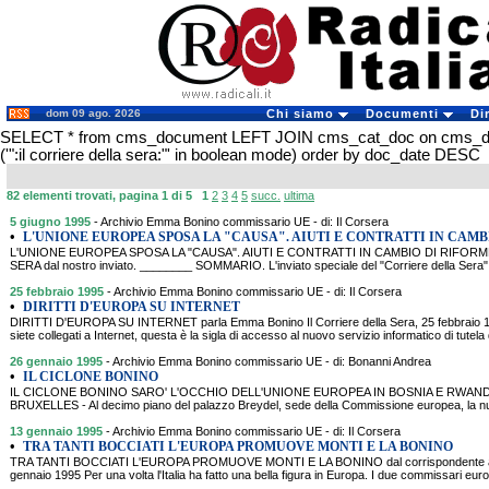
dom 09 ago. 2026
Chi siamo
Documenti
Di
SELECT * from cms_document LEFT JOIN cms_cat_doc on cms_
('":il corriere della sera:"' in boolean mode) order by doc_date DESC
82 elementi trovati, pagina 1 di 5
1
2
3
4
5
succ.
ultima
5 giugno 1995
- Archivio Emma Bonino commissario UE - di: Il Corsera
•
L'UNIONE EUROPEA SPOSA LA "CAUSA". AIUTI E CONTRATTI IN CAMBI
L'UNIONE EUROPEA SPOSA LA "CAUSA". AIUTI E CONTRATTI IN CAMBIO DI RIFORME.
SERA dal nostro inviato. ________ SOMMARIO. L'inviato speciale del "Corriere della Sera", 
25 febbraio 1995
- Archivio Emma Bonino commissario UE - di: Il Corsera
•
DIRITTI D'EUROPA SU INTERNET
DIRITTI D'EUROPA SU INTERNET parla Emma Bonino Il Corriere della Sera, 25 febbraio 1
siete collegati a Internet, questa è la sigla di accesso al nuovo servizio informatico di tute
26 gennaio 1995
- Archivio Emma Bonino commissario UE - di: Bonanni Andrea
•
IL CICLONE BONINO
IL CICLONE BONINO SARO' L'OCCHIO DELL'UNIONE EUROPEA IN BOSNIA E RWANDA Il C
BRUXELLES - Al decimo piano del palazzo Breydel, sede della Commissione europea, la
13 gennaio 1995
- Archivio Emma Bonino commissario UE - di: Il Corsera
•
TRA TANTI BOCCIATI L'EUROPA PROMUOVE MONTI E LA BONINO
TRA TANTI BOCCIATI L'EUROPA PROMUOVE MONTI E LA BONINO dal corrispondente a Brux
gennaio 1995 Per una volta l'Italia ha fatto una bella figura in Europa. I due commissari eur