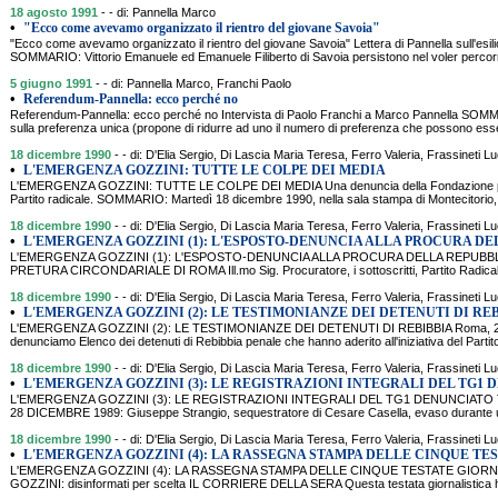
18 agosto 1991
- - di: Pannella Marco
•
"Ecco come avevamo organizzato il rientro del giovane Savoia"
"Ecco come avevamo organizzato il rientro del giovane Savoia" Lettera di Pannella sull'esili
SOMMARIO: Vittorio Emanuele ed Emanuele Filiberto di Savoia persistono nel voler percorre
5 giugno 1991
- - di: Pannella Marco, Franchi Paolo
•
Referendum-Pannella: ecco perché no
Referendum-Pannella: ecco perché no Intervista di Paolo Franchi a Marco Pannella SOMMAR
sulla preferenza unica (propone di ridurre ad uno il numero di preferenza che possono esse
18 dicembre 1990
- - di: D'Elia Sergio, Di Lascia Maria Teresa, Ferro Valeria, Frassineti Lu
•
L'EMERGENZA GOZZINI: TUTTE LE COLPE DEI MEDIA
L'EMERGENZA GOZZINI: TUTTE LE COLPE DEI MEDIA Una denuncia della Fondazione per l
Partito radicale. SOMMARIO: Martedì 18 dicembre 1990, nella sala stampa di Montecitorio,
18 dicembre 1990
- - di: D'Elia Sergio, Di Lascia Maria Teresa, Ferro Valeria, Frassineti Lu
•
L'EMERGENZA GOZZINI (1): L'ESPOSTO-DENUNCIA ALLA PROCURA D
L'EMERGENZA GOZZINI (1): L'ESPOSTO-DENUNCIA ALLA PROCURA DELLA REPUBB
PRETURA CIRCONDARIALE DI ROMA Ill.mo Sig. Procuratore, i sottoscritti, Partito Radical
18 dicembre 1990
- - di: D'Elia Sergio, Di Lascia Maria Teresa, Ferro Valeria, Frassineti Lu
•
L'EMERGENZA GOZZINI (2): LE TESTIMONIANZE DEI DETENUTI DI RE
L'EMERGENZA GOZZINI (2): LE TESTIMONIANZE DEI DETENUTI DI REBIBBIA Roma, 20 
denunciamo Elenco dei detenuti di Rebibbia penale che hanno aderito all'iniziativa del Partit
18 dicembre 1990
- - di: D'Elia Sergio, Di Lascia Maria Teresa, Ferro Valeria, Frassineti Lu
•
L'EMERGENZA GOZZINI (3): LE REGISTRAZIONI INTEGRALI DEL TG1
L'EMERGENZA GOZZINI (3): LE REGISTRAZIONI INTEGRALI DEL TG1 DENUNCIATO TG1
28 DICEMBRE 1989: Giuseppe Strangio, sequestratore di Cesare Casella, evaso durante u
18 dicembre 1990
- - di: D'Elia Sergio, Di Lascia Maria Teresa, Ferro Valeria, Frassineti Lu
•
L'EMERGENZA GOZZINI (4): LA RASSEGNA STAMPA DELLE CINQUE TE
L'EMERGENZA GOZZINI (4): LA RASSEGNA STAMPA DELLE CINQUE TESTATE GIORN
GOZZINI: disinformati per scelta IL CORRIERE DELLA SERA Questa testata giornalistica 