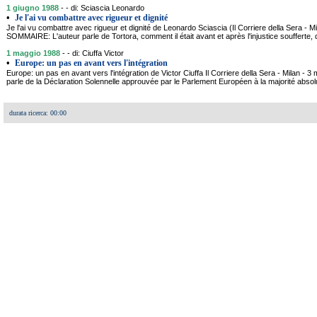
1 giugno 1988
- - di: Sciascia Leonardo
•
Je l'ai vu combattre avec rigueur et dignité
Je l'ai vu combattre avec rigueur et dignité de Leonardo Sciascia (Il Corriere della Sera - M
SOMMAIRE: L'auteur parle de Tortora, comment il était avant et après l'injustice soufferte, d
1 maggio 1988
- - di: Ciuffa Victor
•
Europe: un pas en avant vers l'intégration
Europe: un pas en avant vers l'intégration de Victor Ciuffa Il Corriere della Sera - Milan
parle de la Déclaration Solennelle approuvée par le Parlement Européen à la majorité abs
durata ricerca: 00:00