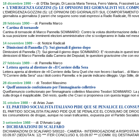
18 dicembre 1990
- - di: D'Elia Sergio, Di Lascia Maria Teresa, Ferro Valeria, Frassineti Lu
•
L'EMERGENZA GOZZINI (5): LE OPINIONI DEI GIORNALISTI SUL CO
L'EMERGENZA GOZZINI (5): LE OPINIONI DEI GIORNALISTI SUL COMPORTAMENTO
giornalista a giornalista (I pareri che seguono sono stati espressi a Radio Radicale, l'8 no
28 febbraio 1990
- - di: Pannella Marco
•
Cartina di tornasole
Cartina di tornasole di Marco Pannella SOMMARIO: Contro la voluta disinformazione della
la sua posizione sulle imminenti elezioni amministrative che si svolgeranno in Italia nel mese
14 novembre 1989
- - di: Notizie Radicali
•
Dimissioni di Pannella (7): Sui giornali il giorno dopo
Dimissioni di Pannella (7): Sui giornali il giorno dopo SOMMARIO: E' ricostruita in questi test
dimissioni di Marco Pannella dalla Camera dei Deputati; le questioni gravissime che con es
27 febbraio 1989
- - di: Pannella Marco
•
Lettera aperta al direttore de »Il Corriere della Sera
Lettera aperta al direttore de »Il Corriere della Sera Quel che non fecero i barbari... di 
"Il Corriere della Sera" usa i titoli contro Pannella: e le parole indicano dileggio. Ugo Stille, dir
28 dicembre 1988
- - di: Teodori Massimo
•
Quell'annuncio confezionato per l'immaginario collettivo
Quell'annuncio confezionato per l'immaginario collettivo Massimo Teodori SOMMARIO: La p
sulla droga è inapplicabile. Del resto, quello che Craxi si proponeva con questa legge non er
31 ottobre 1988
- - di: Arias Juan
•
EL PARTIDO SOCIALISTA ITALIANO PIDE QUE SE PENALICE EL CONS
EL PARTIDO SOCIALISTA ITALIANO PIDE QUE SE PENALICE EL CONSUMO DE DROGAS SU
los consumidores de drogas, aunque no sean traficantes, expuesta por el Partido Socialista I
3 settembre 1988
- - di: D'Amato Luigi
•
DICHIARAZIONI DI SCALFARO
DICHIARAZIONI DI SCALFARO 5/00110 - CAMERA - INTERROGAZIONE A RISPOSTA I
03.09.87 (SEDUTA N. 12) *** ITER CONCLUSO IL 03.09.87 *** (COMM. 01) DESTINA