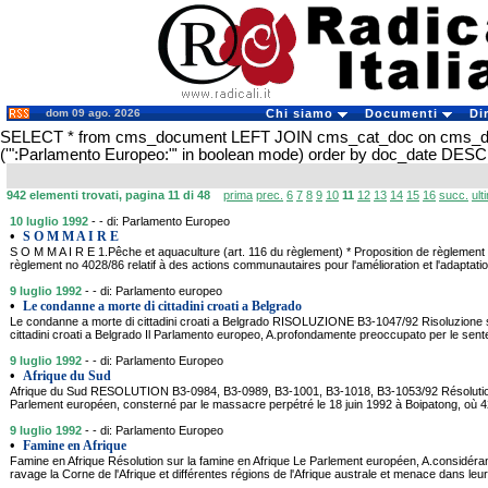
dom 09 ago. 2026
Chi siamo
Documenti
Di
SELECT * from cms_document LEFT JOIN cms_cat_doc on cms_
('":Parlamento Europeo:"' in boolean mode) order by doc_date DESC
942 elementi trovati, pagina 11 di 48
prima
prec.
6
7
8
9
10
11
12
13
14
15
16
succ.
ult
10 luglio 1992
- - di: Parlamento Europeo
•
S O M M A I R E
S O M M A I R E 1.Pêche et aquaculture (art. 116 du règlement) * Proposition de règlement 
règlement no 4028/86 relatif à des actions communautaires pour l'amélioration et l'adaptati
9 luglio 1992
- - di: Parlamento europeo
•
Le condanne a morte di cittadini croati a Belgrado
Le condanne a morte di cittadini croati a Belgrado RISOLUZIONE B3-1047/92 Risoluzione 
cittadini croati a Belgrado Il Parlamento europeo, A.profondamente preoccupato per le sent
9 luglio 1992
- - di: Parlamento Europeo
•
Afrique du Sud
Afrique du Sud RESOLUTION B3-0984, B3-0989, B3-1001, B3-1018, B3-1053/92 Résolution 
Parlement européen, consterné par le massacre perpétré le 18 juin 1992 à Boipatong, où
9 luglio 1992
- - di: Parlamento Europeo
•
Famine en Afrique
Famine en Afrique Résolution sur la famine en Afrique Le Parlement européen, A.considéra
ravage la Corne de l'Afrique et différentes régions de l'Afrique australe et menace dans le