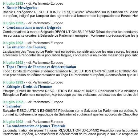
9 luglio 1992
- - di: Parlamento Europeo
•
Bosnie-Herzégovine
Bosnie-Herzégovine RESOLUTION B3-0973, 1049/92 Résolution sur la situation en Bosni
européen, indigné par l'ampleur des agressions à l'encontre de la population de Bosnie-He
9 luglio 1992
- - di: Parlamento Europeo
•
Condamnations à mort a Belgrade
Condamnations à mort a Belgrade RESOLUTION B3-1047/92 Résolution sur les condamna
ressortissants croates à Belgrade Le Parlement européen, A.vivement préoccupé par les j
9 luglio 1992
- - di: Parlamento Europeo
•
La situation des Touareg
La situation des Touareg Le Parlement européen, considérant que les massacres, les assas
arbitraires à l'encontre de la population targuie, conduisant à un exode massif des populati
9 luglio 1992
- - di: Parlamento Europeo
•
Togo : Droits de l'homme et démocratisation
Togo : Droits de l'homme et démocratisation RESOLUTION B3-0976, 0988 et 1038/92 Résol
et le processus de démocratisation au Togo Le Parlement européen, A.considérant que le To
9 luglio 1992
- - di: Parlamento Europeo
•
Ethiopie : Droits de l'homme
Ethiopie : Droits de l'homme RESOLUTION B3-1032 et 1042/92 Résolution sur la violation 
Ethiopie Le Parlement européen, A.préoccupé par les violations persistantes des droits de 
9 luglio 1992
- - di: Parlamento Europeo
•
Salvador
Salvador RESOLUTION B3-0963/92 Résolution sur le Salvador Le Parlement européen, A.co
connaît actuellement la république du Salvador et souhaitant que les accords de Chapultep
9 luglio 1992
- - di: Parlamento Europeo
•
La condamnation de jeunes Timorais
La condamnation de jeunes Timorais RESOLUTION B3-1044/92 Résolution sur la condamn
Parlement européen, A.considérant le déroulement de l'audition publique sur "Le respect d