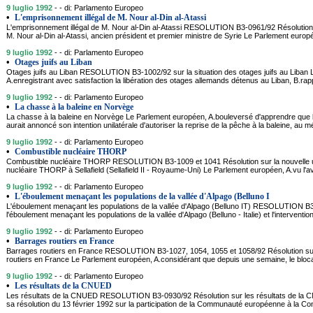
9 luglio 1992
- - di: Parlamento Europeo
•
L'emprisonnement illégal de M. Nour al-Din al-Atassi
L'emprisonnement illégal de M. Nour al-Din al-Atassi RESOLUTION B3-0961/92 Résolution s
M. Nour al-Din al-Atassi, ancien président et premier ministre de Syrie Le Parlement europ
9 luglio 1992
- - di: Parlamento Europeo
•
Otages juifs au Liban
Otages juifs au Liban RESOLUTION B3-1002/92 sur la situation des otages juifs au Liban
A.enregistrant avec satisfaction la libération des otages allemands détenus au Liban, B.ra
9 luglio 1992
- - di: Parlamento Europeo
•
La chasse à la baleine en Norvège
La chasse à la baleine en Norvège Le Parlement européen, A.bouleversé d'apprendre que
aurait annoncé son intention unilatérale d'autoriser la reprise de la pêche à la baleine, au 
9 luglio 1992
- - di: Parlamento Europeo
•
Combustible nucléaire THORP
Combustible nucléaire THORP RESOLUTION B3-1009 et 1041 Résolution sur la nouvelle us
nucléaire THORP à Sellafield (Sellafield II - Royaume-Uni) Le Parlement européen, A.vu l'
9 luglio 1992
- - di: Parlamento Europeo
•
L'éboulement menaçant les populations de la vallée d'Alpago (Belluno I
L'éboulement menaçant les populations de la vallée d'Alpago (Belluno IT) RESOLUTION B
l'éboulement menaçant les populations de la vallée d'Alpago (Belluno - Italie) et l'interven
9 luglio 1992
- - di: Parlamento Europeo
•
Barrages routiers en France
Barrages routiers en France RESOLUTION B3-1027, 1054, 1055 et 1058/92 Résolution s
routiers en France Le Parlement européen, A.considérant que depuis une semaine, le bloc
9 luglio 1992
- - di: Parlamento Europeo
•
Les résultats de la CNUED
Les résultats de la CNUED RESOLUTION B3-0930/92 Résolution sur les résultats de la 
sa résolution du 13 février 1992 sur la participation de la Communauté européenne à la C