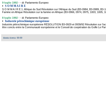
9 luglio 1992
- - di: Parlamento Europeo
•
S O M M A I R E
S O M M A I R E 1. Afrique du Sud Résolution sur l'Afrique du Sud (B3-0984, B3-0989, B3-
Famine en Afrique Résolution sur la famine en Afrique (B3-0966, 0974, 0975, 1003, 1005, 1
8 luglio 1992
- - di: Parlamento Europeo
•
Industrie pétrochimique européenne
Industrie pétrochimique européenne RESOLUTION B3-0929 et 0939/92 Résolution sur l'acc
être conclu entre la Communauté européenne et le Conseil de coopération du Golfe Le Par
durata ricerca: 00:00