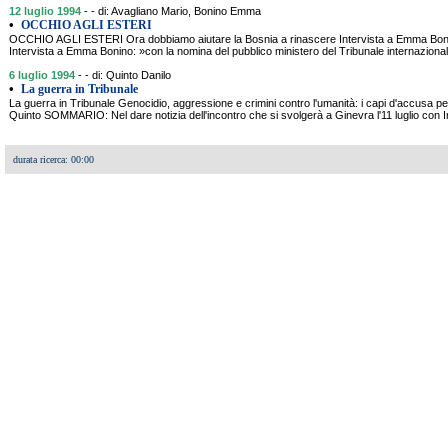
12 luglio 1994
- - di: Avagliano Mario, Bonino Emma
•
OCCHIO AGLI ESTERI
OCCHIO AGLI ESTERI Ora dobbiamo aiutare la Bosnia a rinascere Intervista a Emma Bo
Intervista a Emma Bonino: »con la nomina del pubblico ministero del Tribunale internazionale
6 luglio 1994
- - di: Quinto Danilo
•
La guerra in Tribunale
La guerra in Tribunale Genocidio, aggressione e crimini contro l'umanità: i capi d'accusa per
Quinto SOMMARIO: Nel dare notizia dell'incontro che si svolgerà a Ginevra l'11 luglio con
durata ricerca: 00:00