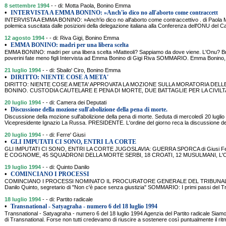
8 settembre 1994
- - di: Motta Paola, Bonino Emma
•
INTERVISTA A EMMA BONINO: »Anch'io dico no all'aborto come contraccett
INTERVISTA A EMMA BONINO: »Anch'io dico no all'aborto come contraccettivo . di Paola
polemica suscitata dalle posizioni della delegazione italiana alla Conferenza dell'ONU del Cai
12 agosto 1994
- - di: Riva Gigi, Bonino Emma
•
EMMA BONINO: madri per una libera scelta
EMMA BONINO: madri per una libera scelta »Matteoli? Sappiamo da dove viene. L'Onu? Bru
poverini fate meno figli Intervista ad Emma Bonino di Gigi Riva SOMMARIO. Emma Bonino, r
21 luglio 1994
- - di: Sbailo' Ciro, Bonino Emma
•
DIRITTO: NIENTE COSE A META'
DIRITTO: NIENTE COSE A META' APPROVATA LA MOZIONE SULLA MORATORIA DELL
BONINO. CUSTODIA CAUTELARE E PENA DI MORTE, DUE BATTAGLIE PER LA CIVILTA' G
20 luglio 1994
- - di: Camera dei Deputati
•
Discussione della mozione sull'abolizione della pena di morte.
Discussione della mozione sull'abolizione della pena di morte. Seduta di mercoledì 20 lugli
Vicepresidente Ignazio La Russa. PRESIDENTE. L'ordine del giorno reca la discussione del
20 luglio 1994
- - di: Ferre' Giusi
•
GLI IMPUTATI CI SONO, ENTRI LA CORTE
GLI IMPUTATI CI SONO, ENTRI LA CORTE JUGOSLAVIA: GUERRA SPORCA di Gius
E COGNOME, 45 SQUADRONI DELLA MORTE SERBI, 18 CROATI, 12 MUSULMANI, L'
19 luglio 1994
- - di: Quinto Danilo
•
COMINCIANO I PROCESSI
COMINCIANO I PROCESSI NOMINATO IL PROCURATORE GENERALE DEL TRIBUNALE 
Danilo Quinto, segretario di "Non c'è pace senza giustizia" SOMMARIO: I primi passi del T
18 luglio 1994
- - di: Partito radicale
•
Transnational - Satyagraha - numero 6 del 18 luglio 1994
Transnational - Satyagraha - numero 6 del 18 luglio 1994 Agenzia del Partito radicale Siamo
di Transnational. Forse non tutti credevamo di riuscire a sostenere così puntualmente il ri