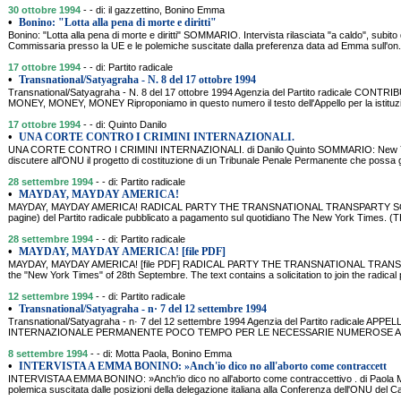
30 ottobre 1994
- - di: il gazzettino, Bonino Emma
•
Bonino: "Lotta alla pena di morte e diritti"
Bonino: "Lotta alla pena di morte e diritti" SOMMARIO. Intervista rilasciata "a caldo", subit
Commissaria presso la UE e le polemiche suscitate dalla preferenza data ad Emma sull'on.
17 ottobre 1994
- - di: Partito radicale
•
Transnational/Satyagraha - N. 8 del 17 ottobre 1994
Transnational/Satyagraha - N. 8 del 17 ottobre 1994 Agenzia del Partito radicale CO
MONEY, MONEY, MONEY Riproponiamo in questo numero il testo dell'Appello per la istituzi
17 ottobre 1994
- - di: Quinto Danilo
•
UNA CORTE CONTRO I CRIMINI INTERNAZIONALI.
UNA CORTE CONTRO I CRIMINI INTERNAZIONALI. di Danilo Quinto SOMMARIO: New York
discutere all'ONU il progetto di costituzione di un Tribunale Penale Permanente che possa gi
28 settembre 1994
- - di: Partito radicale
•
MAYDAY, MAYDAY AMERICA!
MAYDAY, MAYDAY AMERICA! RADICAL PARTY THE TRANSNATIONAL TRANSPARTY SOMMARIO
pagine) del Partito radicale pubblicato a pagamento sul quotidiano The New York Time
28 settembre 1994
- - di: Partito radicale
•
MAYDAY, MAYDAY AMERICA! [file PDF]
MAYDAY, MAYDAY AMERICA! [file PDF] RADICAL PARTY THE TRANSNATIONAL TRANSPA
the "New York Times" of 28th Septembre. The text contains a solicitation to join the radical p
12 settembre 1994
- - di: Partito radicale
•
Transnational/Satyagraha - n· 7 del 12 settembre 1994
Transnational/Satyagraha - n· 7 del 12 settembre 1994 Agenzia del Partito radicale 
INTERNAZIONALE PERMANENTE POCO TEMPO PER LE NECESSARIE NUMEROSE ADESIONI I
8 settembre 1994
- - di: Motta Paola, Bonino Emma
•
INTERVISTA A EMMA BONINO: »Anch'io dico no all'aborto come contraccett
INTERVISTA A EMMA BONINO: »Anch'io dico no all'aborto come contraccettivo . di Paola
polemica suscitata dalle posizioni della delegazione italiana alla Conferenza dell'ONU del Cai