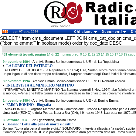
ven 07 ago. 2026
Chi siamo
Documenti
Di
SELECT * from cms_document LEFT JOIN cms_cat_doc on cms_
('":bonino emma:"' in boolean mode) order by doc_date DESC
431 elementi trovati, pagina 14 di 22
prima
prec.
9
10
11
12
13
14
15
16
17
18
19
succ
9 novembre 1994
- Archivio Emma Bonino commissario UE - di: La Repubblica
•
LA LOBBY DEL PATIBOLO
LA LOBBY DEL PATIBOLO (La Repubblica, 9.11.94) Usa, Sudan, Nord Corea fanno causa
un pò ingenua di non dare troppo nell'occhio, il rappresentante degli Stati Uniti si è allontana
8 novembre 1994
- Archivio Emma Bonino commissario UE - di: Di Robilant Andrea
•
INTERVISTA AL MINISTRO MARTINO
INTERVISTA AL MINISTRO MARTINO (La Stampa, venerdì 8 Nov. 1994) »Le fatiche di un Ita
al mondo. »Pensi che l'altro giorno la collega svedese mi ha chiesto se volevamo invadere 
1 novembre 1994
- Archivio Emma Bonino commissario UE - di: Bonino Emma
•
EMMA BONINO - Biografia
EMMA BONINO - Biografia Membro della Commissione Europea Responsabile per la Politica 
Umanitario (ECHO) e della Pesca. Nata a Bra (CN), il 9 marzo 1948. Laureata nel 1972 all'U
30 ottobre 1994
- - di: il gazzettino, Bonino Emma
•
Bonino: "Lotta alla pena di morte e diritti"
Bonino: "Lotta alla pena di morte e diritti" SOMMARIO. Intervista rilasciata "a caldo", subit
Commissaria presso la UE e le polemiche suscitate dalla preferenza data ad Emma sull'on.