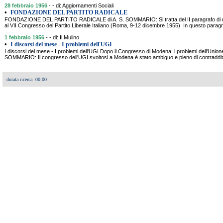
28 febbraio 1956
- - di: Aggiornamenti Sociali
•
FONDAZIONE DEL PARTITO RADICALE
FONDAZIONE DEL PARTITO RADICALE di A. S. SOMMARIO: Si tratta del II paragrafo di un
al VII Congresso del Partito Liberale Italiano (Roma, 9-12 dicembre 1955). In questo parag
1 febbraio 1956
- - di: Il Mulino
•
I discorsi del mese - I problemi dell'UGI
I discorsi del mese - I problemi dell'UGI Dopo il Congresso di Modena: i problemi dell'Unione
SOMMARIO: Il congresso dell'UGI svoltosi a Modena è stato ambiguo e pieno di contraddizion
durata ricerca: 00:00