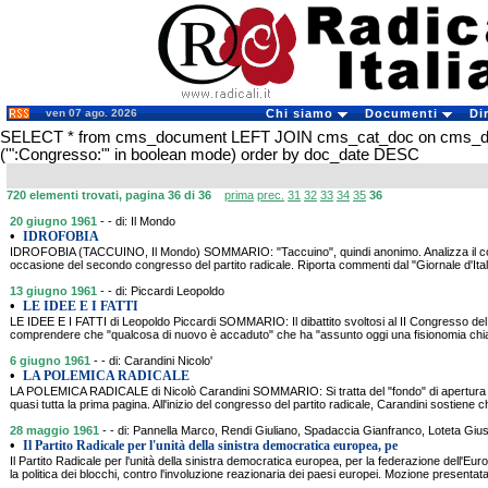
ven 07 ago. 2026
Chi siamo
Documenti
Di
SELECT * from cms_document LEFT JOIN cms_cat_doc on cms_
('":Congresso:"' in boolean mode) order by doc_date DESC
720 elementi trovati, pagina 36 di 36
prima
prec.
31
32
33
34
35
36
20 giugno 1961
- - di: Il Mondo
•
IDROFOBIA
IDROFOBIA (TACCUINO, Il Mondo) SOMMARIO: "Taccuino", quindi anonimo. Analizza il com
occasione del secondo congresso del partito radicale. Riporta commenti dal "Giornale d'Itali
13 giugno 1961
- - di: Piccardi Leopoldo
•
LE IDEE E I FATTI
LE IDEE E I FATTI di Leopoldo Piccardi SOMMARIO: Il dibattito svoltosi al II Congresso del p
comprendere che "qualcosa di nuovo è accaduto" che ha "assunto oggi una fisionomia chiara 
6 giugno 1961
- - di: Carandini Nicolo'
•
LA POLEMICA RADICALE
LA POLEMICA RADICALE di Nicolò Carandini SOMMARIO: Si tratta del "fondo" di apertura d
quasi tutta la prima pagina. All'inizio del congresso del partito radicale, Carandini sostiene ch
28 maggio 1961
- - di: Pannella Marco, Rendi Giuliano, Spadaccia Gianfranco, Loteta Gi
•
Il Partito Radicale per l'unità della sinistra democratica europea, pe
Il Partito Radicale per l'unità della sinistra democratica europea, per la federazione dell'Eu
la politica dei blocchi, contro l'involuzione reazionaria dei paesi europei. Mozione presentat