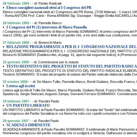
28 febbraio 1959
- - di: Partito Radicale
•
Elenco consiglieri nazionali eletti al I Congresso del PR
Elenco consiglieri nazionali eletti al I Congresso del PR Roma, 27/28 febbraio - 1 marz
- Roma ANTONI Prof. Carlo - Roma ARMANI Sig. Giuseppe - Reggio Emilia ASCARELLI Av
28 febbraio 1959
- - di: Pannella Marco
•
I Congresso del Pr (1) intervento di Marco Pannella
I Congresso del Pr (1) intervento di Marco Pannella SOMMARIO: Al primo congresso del Pr
marzo 1959), già sono evidenti i limiti di un partito che, a tre anni dalla sua costituzione, no
27 febbraio 1959
- - di: Boneschi Mario
•
RELAZIONE PROGRAMMATICA PER IL I· CONGRESSO NAZIONALE DEL P
RELAZIONE PROGRAMMATICA PER IL I· CONGRESSO NAZIONALE DEL PARTITO (27, 28 feb
Boneschi SOMMARIO [Dattiloscritto, di pagg. 41, aperto dal seguente indice]: A )Premesse; B
15 gennaio 1959
- - di: Commissione per lo statuto
•
TESTO DEFINITIVO DEL PROGETTO DI STATUTO DEL PARTITO RADIC
TESTO DEFINITIVO DEL PROGETTO DI STATUTO DEL PARTITO RADICALE ELABORA
Teodori) SOMMARIO: Si tratta del progetto di statuto del Partito radicale elaborato dalla Co
15 ottobre 1958
- - di: De Mauro Tullio, Pannella Marco, Rendi Giuliano, Roccella Franc
•
Lettera agli iscritti
Lettera agli iscritti di Tullio De Mauro, Marco Pannella, Giuliano Rendi, Franco Roccella, S
Spadaccia, Sergio Stanzani, Augusto Zampa, Giovanni Ferrara SOMMARIO: Considerazioni di
19 febbraio 1957
- - di: Pavolini Paolo
•
UN PARTITO LIBERATO
UN PARTITO LIBERATO di Paolo Pavolini SOMMARIO: Si tratta del "fondo" del settimanale
del congresso del Partito Socialista in cui Nenni ha rotto con i partiti comunisti e con l'Unio
29 gennaio 1957
- - di: Pavolini Paolo
•
SCADENZA IMMINENTE
SCADENZA IMMINENTE di Paolo Pavolini SOMMARIO: Il settimanale di Mario Pannunzio s
l'imminente congresso del partito socialista che si svolgerà a Venezia. Dall'assise si attend