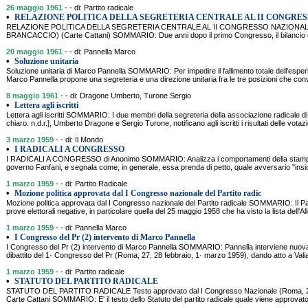
26 maggio 1961
- - di: Partito radicale
•
RELAZIONE POLITICA DELLA SEGRETERIA CENTRALE AL II CONGRE
RELAZIONE POLITICA DELLA SEGRETERIA CENTRALE AL II CONGRESSO NAZIONALE
BRANCACCIO) (Carte Cattani) SOMMARIO: Due anni dopo il primo Congresso, il bilancio de
20 maggio 1961
- - di: Pannella Marco
•
Soluzione unitaria
Soluzione unitaria di Marco Pannella SOMMARIO: Per impedire il fallimento totale dell'esperi
Marco Pannella propone una segreteria e una direzione unitaria fra le tre posizioni che conv
8 maggio 1961
- - di: Dragone Umberto, Turone Sergio
•
Lettera agli iscritti
Lettera agli iscritti SOMMARIO: I due membri della segreteria della associazione radicale di
chiaro. n.d.r.], Umberto Dragone e Sergio Turone, notificano agli iscritti i risultati delle votazi
3 marzo 1959
- - di: Il Mondo
•
I RADICALI A CONGRESSO
I RADICALI A CONGRESSO di Anonimo SOMMARIO: Analizza i comportamenti della stampa it
governo Fanfani, e segnala come, in generale, essa prenda di petto, quale avversario "insid
1 marzo 1959
- - di: Partito Radicale
•
Mozione politica approvata dal I Congresso nazionale del Partito radic
Mozione politica approvata dal I Congresso nazionale del Partito radicale SOMMARIO: Il Pa
prove elettorali negative, in particolare quella del 25 maggio 1958 che ha visto la lista dell'A
1 marzo 1959
- - di: Pannella Marco
•
I Congresso del Pr (2) intervento di Marco Pannella
I Congresso del Pr (2) intervento di Marco Pannella SOMMARIO: Pannella interviene nuova
dibattito del 1· Congresso del Pr (Roma, 27, 28 febbraio, 1· marzo 1959), dando atto a Vali
1 marzo 1959
- - di: Partito radicale
•
STATUTO DEL PARTITO RADICALE
STATUTO DEL PARTITO RADICALE Testo approvato dal I Congresso Nazionale (Roma, 27,
Carte Cattani SOMMARIO: E' il testo dello Statuto del partito radicale quale viene approvato