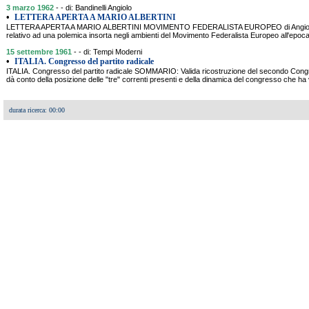
3 marzo 1962
- - di: Bandinelli Angiolo
•
LETTERA APERTA A MARIO ALBERTINI
LETTERA APERTA A MARIO ALBERTINI MOVIMENTO FEDERALISTA EUROPEO di Angiolo B
relativo ad una polemica insorta negli ambienti del Movimento Federalista Europeo all'epoca 
15 settembre 1961
- - di: Tempi Moderni
•
ITALIA. Congresso del partito radicale
ITALIA. Congresso del partito radicale SOMMARIO: Valida ricostruzione del secondo Congres
dà conto della posizione delle "tre" correnti presenti e della dinamica del congresso che ha 
durata ricerca: 00:00