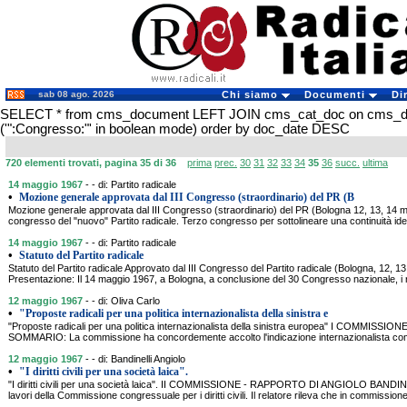
sab 08 ago. 2026
Chi siamo
Documenti
Di
SELECT * from cms_document LEFT JOIN cms_cat_doc on cms_
('":Congresso:"' in boolean mode) order by doc_date DESC
720 elementi trovati, pagina 35 di 36
prima
prec.
30
31
32
33
34
35
36
succ.
ultima
14 maggio 1967
- - di: Partito radicale
•
Mozione generale approvata dal III Congresso (straordinario) del PR (B
Mozione generale approvata dal III Congresso (straordinario) del PR (Bologna 12, 13, 1
congresso del "nuovo" Partito radicale. Terzo congresso per sottolineare una continuità ide
14 maggio 1967
- - di: Partito radicale
•
Statuto del Partito radicale
Statuto del Partito radicale Approvato dal III Congresso del Partito radicale (Bologna, 12, 
Presentazione: Il 14 maggio 1967, a Bologna, a conclusione del 30 Congresso nazionale, i ra
12 maggio 1967
- - di: Oliva Carlo
•
"Proposte radicali per una politica internazionalista della sinistra e
"Proposte radicali per una politica internazionalista della sinistra europea" I COMMI
SOMMARIO: La commissione ha concordemente accolto l'indicazione internazionalista com
12 maggio 1967
- - di: Bandinelli Angiolo
•
"I diritti civili per una società laica".
"I diritti civili per una società laica". II COMMISSIONE - RAPPORTO DI ANGIOLO BAND
lavori della Commissione congressuale per i diritti civili. Il relatore rileva che in commission