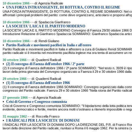
10 dicembre 1966
- - di: Agenzia Radicale
•
UNA FORZA INTRANSIGENTE, DI ROTTURA, CONTRO IL REGIME
UNA FORZA INTRANSIGENTE, DI ROTTURA, CONTRO IL REGIME SOMMARIO: Nel conveg
affrontati i principali problemi del partito: come deve organizzarsi, articolarsi e proporsi all'op
10 dicembre 1966
- - di: Spadaccia Gianfranco
•
LA SOCIETA' LAICA E IL PARTITO MODERNO
LA SOCIETA' LAICA E IL PARTITO MODERNO Convegno di Faenza 29/30 ottobre 19
Introduzione Relazione di Gianfranco Spadaccia SOMMARIO: Gianfranco Spadaccia articolerà
10 dicembre 1966
- - di: Rendi Giuliano
•
Partito Radicale e movimenti pacifisti in Italia e all'estero
Partito Radicale e movimenti pacifisti in Italia e all'estero a cura di Giuliano Rendi SOMMARI
partito radicale si è inserita nel movimento pacifista inglese ma ora tenta di assumere un r
30 ottobre 1966
- - di: Quaderni Radicali
•
(2) Il convegno di Faenza dell'ottobre 1966 / 2ª parte
(2) Il convegno di Faenza dell'ottobre 1966 / 2ª parte SOMMARIO: "Nel testo n. 3939 è ripo
lavori della prima giornata del Convegno organizzato a Faenza il 29 e 30 ottobre 1966 dall
29 ottobre 1966
- - di: Quaderni Radicali
•
(1) Il convegno di Faenza dell'ottobre 1966
(1) Il convegno di Faenza dell'ottobre 1966 SOMMARIO: Convegno organizzato dalla commis
congresso del Partito radicale. Faenza 29 e 30 ottobre 1966 "Nella storia del Partito radica
27 gennaio 1966
- - di: Agenzia Radicale
•
Crisi di Governo e Congresso comunista
Crisi di Governo e Congresso comunista SOMMARIO: "Il bipolarismo della lotta politica ten
evidente, democratico e fertile, mentre ancora molti s'ostinano a ritenerlo impossibile o 
31 maggio 1962
- - di: Roccella Franco
•
I RADICALI PER LA SOCIETA' DI DOMANI
I RADICALI PER LA SOCIETA' DI DOMANI DOPO LA DIREZIONE DEL P.R. di Franco Roc
lavori della direzione del Partito radicale, riunitasi a Roma il 6 maggio 1962. Per la sinistra 