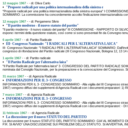
12 maggio 1967
- - di: Oliva Carlo
•
"Proposte radicali per una politica internazionalista della sinistra e
"Proposte radicali per una politica internazionalista della sinistra europea" I COMMI
SOMMARIO: La commissione ha concordemente accolto l'indicazione internazionalista com
12 maggio 1967
- - di: Pergameno Silvio
•
"Il partito moderno - il nuovo statuto del partito"
"Il partito moderno - il nuovo statuto del partito" III COMMISSIONE - RAPPORTO D
espone i termini della questione-statuto, così come si sono presentati fin da Convegno te
6 aprile 1967
- - di: Partito Radicale
•
III· Congresso Nazionale: "I RADICALI PER L'ALTERNATIVA LAICA"
III· Congresso Nazionale: "I RADICALI PER L'ALTERNATIVA LAICA" SOMMARIO: Dall'invito 
congresso di rifondazione del Partito radicale (III Congresso Nazionale, Bologna 12, 13 14 
1 aprile 1967
- - di: Partito radicale
•
"Il Partito Radicale per l'alternativa laica"
"Il Partito Radicale per l'alternativa laica" 3· CONGRESSO DEL PARTITO RADICALE SO
nominata dal Consiglio Nazionale, per la preparazione e la convocazione del Congresso. Si 
31 marzo 1967
- - di: Agenzia Radicale
•
INFORMAZIONI PER IL 3· CONGRESSO
INFORMAZIONI PER IL 3· CONGRESSO SOMMARIO - Alla vigilia del III Congresso straordi
1967) vengono diffusi dei supplementi di Agenzia Radicali con i documenti preparatori:
7 marzo 1967
- - di: Agenzia Radicale
•
INFORMAZIONI PER IL 3· CONGRESSO
INFORMAZIONI PER IL 3· CONGRESSO SOMMARIO - Alla vigilia del III Congresso straordi
1967) vengono diffusi dei supplementi di Agenzia Radicali con i documenti preparatori
11 febbraio 1967
- - di: Agenzia Radicale
•
La discussione per il nuovo STATUTO DEL PARTITO
La discussione per il nuovo STATUTO DEL PARTITO SOMMARIO: GIA' AL MOMENTO 
P.R. SI AVVIO' UNA DISCUSSIONE SUI PROBLEMI DELLO STATUTO. SI AVVERTIVA, IN