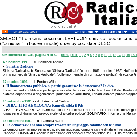
lun 10 ago. 2026
Chi siamo
Documenti
Di
SELECT * from cms_document LEFT JOIN cms_cat_doc on cms_
('":sinistra:"' in boolean mode) order by doc_date DESC
598 elementi trovati, pagina 4 di 30
prima
prec.
1
2
3
4
5
6
7
8
9
10
11
12
13
14
15
16
4 dicembre 1991
- - di: Bandinelli Angiolo
•
Sinistra Radicale
Sinistra Radicale a.b. Scheda su "Sinistra Radicale" (ottobre 1961 - ottobre 1962) Nell'ottob
primo numero di "Sinistra Radicale", "bollettino mensile d'informazione politica", diretta da Gi
17 ottobre 1991
- - di: Bordon Willer
•
Il finanziamento pubblico ai partiti garantisce la democrazia? Io dico
Il finanziamento pubblico ai partiti garantisce la democrazia? Io dico di no di Willer Bord
sistema degenerato e degenerante, pericoloso e corruttore, il finanziamento pubblico appar
14 settembre 1991
- - di: Il Resto del Carlino
•
DIBATTITO A BOLOGNA: Pannella sfida il Pds
DIBATTITO A BOLOGNA: Pannella sfida il Pds Domani, nel corso di un incontro con Angius al
lunga serie di domande `provocatorie' di attualità politica" SOMMARIO: Informa che Marco 
13 settembre 1991
- - di: Pannella Marco
•
Le democrazie hannno sempre trovato un linguaggio comune con le dittat
Le democrazie hannno sempre trovato un linguaggio comune con le dittature Intervista d
Pannella SOMMARIO: Anche in occasione del colpo di stato sovietico, la CEE ha reagito i