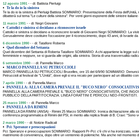
12 agosto 1991
- - di: Battista Pierluigi
•
Te la do io la sinistra
Te la do io la sinistra di Pierluigi Battista SOMMARIO: Presentazione della Festa dell'Unità, 
dibatterà sul tema "Le culture della sinistra". Per venti giorni esponenti delle sinistre italian
11 marzo 1991
- - di: Negri Giovanni
•
Cattolici e sinistra si decidano a riconoscere israele
Cattolici e sinistra si decidano a riconoscere israele di Giovanni Negri SOMMARIO: La visit
Gerusalemme deve costituire l'occasione per il riconoscimento, dopo 43 anni, di Israele da
6 dicembre 1990
- - di: Tatafiore Roberta
•
Quel dicembre del Settanta
Quel dicembre del Settanta di Roberta Tatafiore SOMMARIO: A chi appartiene la legge sul d
femministe e neppure, se si guarda alle origini, alla sinistra. Storia di una trasversalità radi
6 settembre 1990
- - di: Pannella Marco
•
MARCO PANNELLA SU PETRUCCIOLI
MARCO PANNELLA SU PETRUCCIOLI Bruxelles, ore 15 del 6/9/90 SOMMARIO: Denuncia la 
Petruccioli al festival de "L'Unità", dove egli si era recato per partecipare ad un dibattito co
7 aprile 1990
- - di: Pannella Marco
•
PANNELLA: ALLA CAMERA PREVALE IL "BUCO NERO" CONSOCIATIVIS
PANNELLA: ALLA CAMERA PREVALE IL "BUCO NERO" CONSOCIATIVISTA, CHE INGOI
PUBBLICO DELLA PARTITOCRAZIA. LINEA FORATTINI E PERICOLI NEO-FRONTISTI. SO
25 marzo 1990
- - di: Pannella Marco
•
PANNELLA DA RIMINI
PANNELLA DA RIMINI (ANSA) - Rimini 25 Marzo SOMMARIO: Ironica dichiarazione alla sta
conferenza programmatica di Rimini del PSI, in merito alla replica finale di B. Craxi: "Sono
2 marzo 1990
- - di: Notizie Radicali
•
Pci: Speranze e preoccupazioni
Pci: Speranze e preoccupazioni SOMMARIO: Rapporti Pr-Pci: c'è chi vi ha ironizzato, vole
matrimonio di convenienza, dopo oltre un ventennio di polemiche. Ma anche nel momento de