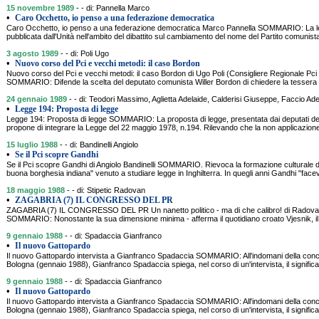
15 novembre 1989
- - di: Pannella Marco
•
Caro Occhetto, io penso a una federazione democratica
Caro Occhetto, io penso a una federazione democratica Marco Pannella SOMMARIO: La let
pubblicata dall'Unità nell'ambito del dibattito sul cambiamento del nome del Partito comunist
3 agosto 1989
- - di: Poli Ugo
•
Nuovo corso del Pci e vecchi metodi: il caso Bordon
Nuovo corso del Pci e vecchi metodi: il caso Bordon di Ugo Poli (Consigliere Regionale Pci d
SOMMARIO: Difende la scelta del deputato comunista Willer Bordon di chiedere la tessera d
24 gennaio 1989
- - di: Teodori Massimo, Aglietta Adelaide, Calderisi Giuseppe, Faccio 
•
Legge 194: Proposta di legge
Legge 194: Proposta di legge SOMMARIO: La proposta di legge, presentata dai deputati de
propone di integrare la Legge del 22 maggio 1978, n.194. Rilevando che la non applicazione
15 luglio 1988
- - di: Bandinelli Angiolo
•
Se il Pci scopre Gandhi
Se il Pci scopre Gandhi di Angiolo Bandinelli SOMMARIO. Rievoca la formazione culturale di 
buona borghesia indiana" venuto a studiare legge in Inghilterra. In quegli anni Gandhi "face
18 maggio 1988
- - di: Stipetic Radovan
•
ZAGABRIA (7) IL CONGRESSO DEL PR
ZAGABRIA (7) IL CONGRESSO DEL PR Un nanetto politico - ma di che calibro! di Radovan 
SOMMARIO: Nonostante la sua dimensione minima - afferma il quotidiano croato Vjesnik, il 
9 gennaio 1988
- - di: Spadaccia Gianfranco
•
Il nuovo Gattopardo
Il nuovo Gattopardo intervista a Gianfranco Spadaccia SOMMARIO: All'indomani della conc
Bologna (gennaio 1988), Gianfranco Spadaccia spiega, nel corso di un'intervista, il significat
9 gennaio 1988
- - di: Spadaccia Gianfranco
•
Il nuovo Gattopardo
Il nuovo Gattopardo intervista a Gianfranco Spadaccia SOMMARIO: All'indomani della conc
Bologna (gennaio 1988), Gianfranco Spadaccia spiega, nel corso di un'intervista, il significat