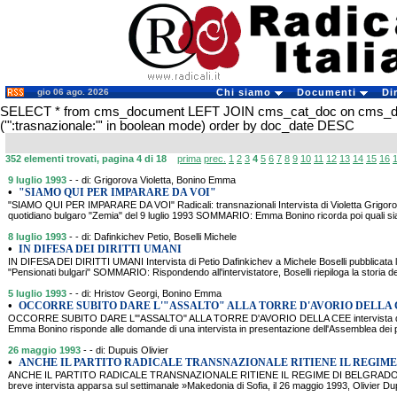
gio 06 ago. 2026
Chi siamo
Documenti
Di
SELECT * from cms_document LEFT JOIN cms_cat_doc on cms_
('":trasnazionale:"' in boolean mode) order by doc_date DESC
352 elementi trovati, pagina 4 di 18
prima
prec.
1
2
3
4
5
6
7
8
9
10
11
12
13
14
15
16
9 luglio 1993
- - di: Grigorova Violetta, Bonino Emma
•
"SIAMO QUI PER IMPARARE DA VOI"
"SIAMO QUI PER IMPARARE DA VOI" Radicali: transnazionali Intervista di Violetta Grigor
quotidiano bulgaro "Zemia" del 9 luglio 1993 SOMMARIO: Emma Bonino ricorda poi quali sian
8 luglio 1993
- - di: Dafinkichev Petio, Boselli Michele
•
IN DIFESA DEI DIRITTI UMANI
IN DIFESA DEI DIRITTI UMANI Intervista di Petio Dafinkichev a Michele Boselli pubblicata l'
"Pensionati bulgari" SOMMARIO: Rispondendo all'intervistatore, Boselli riepiloga la storia del
5 luglio 1993
- - di: Hristov Georgi, Bonino Emma
•
OCCORRE SUBITO DARE L'"ASSALTO" ALLA TORRE D'AVORIO DELLA 
OCCORRE SUBITO DARE L'"ASSALTO" ALLA TORRE D'AVORIO DELLA CEE intervista di
Emma Bonino risponde alle domande di una intervista in presentazione dell'Assemblea dei p
26 maggio 1993
- - di: Dupuis Olivier
•
ANCHE IL PARTITO RADICALE TRANSNAZIONALE RITIENE IL REGIM
ANCHE IL PARTITO RADICALE TRANSNAZIONALE RITIENE IL REGIME DI BELGRADO
breve intervista apparsa sul settimanale »Makedonia di Sofia, il 26 maggio 1993, Olivier Dup