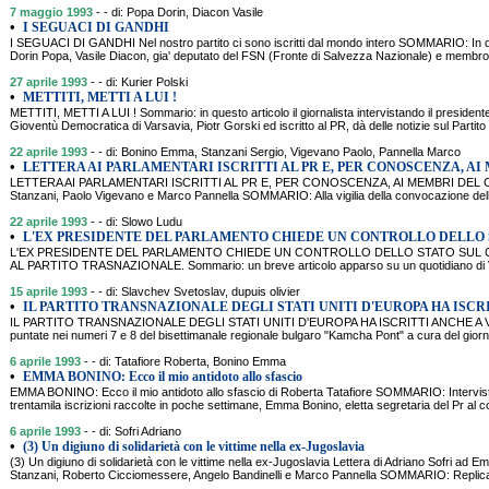
7 maggio 1993
- - di: Popa Dorin, Diacon Vasile
•
I SEGUACI DI GANDHI
I SEGUACI DI GANDHI Nel nostro partito ci sono iscritti dal mondo intero SOMMARIO: In qu
Dorin Popa, Vasile Diacon, gia' deputato del FSN (Fronte di Salvezza Nazionale) e membro
27 aprile 1993
- - di: Kurier Polski
•
METTITI, METTI A LUI !
METTITI, METTI A LUI ! Sommario: in questo articolo il giornalista intervistando il presidente
Gioventù Democratica di Varsavia, Piotr Gorski ed iscritto al PR, dà delle notizie sul Partito
22 aprile 1993
- - di: Bonino Emma, Stanzani Sergio, Vigevano Paolo, Pannella Marco
•
LETTERA AI PARLAMENTARI ISCRITTI AL PR E, PER CONOSCENZA, AI
LETTERA AI PARLAMENTARI ISCRITTI AL PR E, PER CONOSCENZA, AI MEMBRI DEL C
Stanzani, Paolo Vigevano e Marco Pannella SOMMARIO: Alla vigilia della convocazione del
22 aprile 1993
- - di: Slowo Ludu
•
L'EX PRESIDENTE DEL PARLAMENTO CHIEDE UN CONTROLLO DELLO 
L'EX PRESIDENTE DEL PARLAMENTO CHIEDE UN CONTROLLO DELLO STATO SUL C
AL PARTITO TRASNAZIONALE. Sommario: un breve articolo apparso su un quotidiano di Vars
15 aprile 1993
- - di: Slavchev Svetoslav, dupuis olivier
•
IL PARTITO TRANSNAZIONALE DEGLI STATI UNITI D'EUROPA HA ISCR
IL PARTITO TRANSNAZIONALE DEGLI STATI UNITI D'EUROPA HA ISCRITTI ANCHE A VAR
puntate nei numeri 7 e 8 del bisettimanale regionale bulgaro "Kamcha Pont" a cura del gior
6 aprile 1993
- - di: Tatafiore Roberta, Bonino Emma
•
EMMA BONINO: Ecco il mio antidoto allo sfascio
EMMA BONINO: Ecco il mio antidoto allo sfascio di Roberta Tatafiore SOMMARIO: Intervista
trentamila iscrizioni raccolte in poche settimane, Emma Bonino, eletta segretaria del Pr al
6 aprile 1993
- - di: Sofri Adriano
•
(3) Un digiuno di solidarietà con le vittime nella ex-Jugoslavia
(3) Un digiuno di solidarietà con le vittime nella ex-Jugoslavia Lettera di Adriano Sofri ad 
Stanzani, Roberto Cicciomessere, Angelo Bandinelli e Marco Pannella SOMMARIO: Replicand