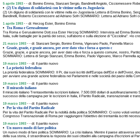
5 aprile 1993
- - di: Bonino Emma, Stanzani Sergio, Bandinelli Angiolo, Cicciomessere Rob
•
(2) Un digiuno di solidarietà con le vittime nella ex-Jugoslavia
(2) Un digiuno di solidarietà con le vittime nella ex-Jugoslavia Lettera di Emma Bonino, Serg
Bandinelli, Roberto Cicciomessere ad Adriano Sofri SOMMARIO: Lettera ad Adriano Sofri con
1 aprile 1993
- - di: Herzog Ester, Bonino Emma
•
Tra Roma e Gerusalemme
Tra Roma e Gerusalemme Dott.ssa Ester Herzog SOMMARIO: Intervista ad Emma Bonino su
Italia, sulle battaglie per la parità dei sessi, sull'aborto e sulla elezione di "Cicciolina". »Io 
21 marzo 1993
- - di: Stanzani Sergio, Bonino Emma, Vigevano Paolo, Pannella Marco
•
Grazie, grazie, e grazie ancora, per aver dato vita e forza a questo c
Grazie, grazie, e grazie ancora, per aver dato vita e forza a questo comune, nostro, Partit
SOMMARIO: Lettera di Sergio Stanzani, Emma Bonino, Paolo Vigevano, Marco Pannella agli is
19 marzo 1993
- - di: Il partito nuovo
•
La priorità federalista
La priorità federalista SOMMARIO: Il Pr, dai suoi iscritti dell'Europa dell'Est e dell'Ovest, do
per avviare una grande azione federalista nei Parlamenti e nelle società dei paesi della Co
19 marzo 1993
- - di: Il partito nuovo
•
Il miracolo italiano
Il miracolo italiano Trentasettemila iscrizioni italiane. 7.500.000 dollari di autofinanziame
successo della campagna per le iscrizioni in Italia, il Partito Radicale, transnazionale e tra
19 marzo 1993
- - di: Il partito nuovo
•
Per la vita del Partito Radicale
Per la vita del Partito Radicale Per la nobiltà della politica SOMMARIO: Ci sono voluti ventuno
Congresso Transnazionale di Roma per raggiungere l'obiettivo dei trentamila iscritti necessar
19 marzo 1993
- - di: Il partito nuovo
•
Un nuovo modo di fare politica
Un nuovo modo di fare politica SOMMARIO: La crisi italiana. Mentre il paese attraversa uno d
della sua storia, è straordinaria la risposta dei suoi cittadini alla campagna d'iscrizioni al Pa