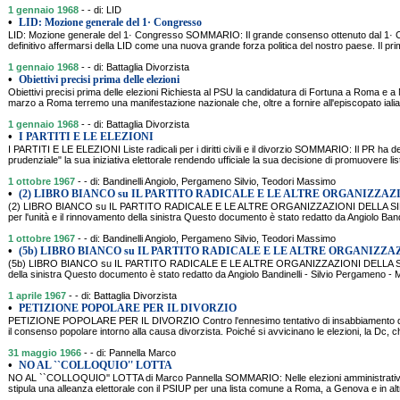
1 gennaio 1968
- - di: LID
•
LID: Mozione generale del 1· Congresso
LID: Mozione generale del 1· Congresso SOMMARIO: Il grande consenso ottenuto dal 1· Co
definitivo affermarsi della LID come una nuova grande forza politica del nostro paese. Il p
1 gennaio 1968
- - di: Battaglia Divorzista
•
Obiettivi precisi prima delle elezioni
Obiettivi precisi prima delle elezioni Richiesta al PSU la candidatura di Fortuna a Roma e
marzo a Roma terremo una manifestazione nazionale che, oltre a fornire all'episcopato ialia
1 gennaio 1968
- - di: Battaglia Divorzista
•
I PARTITI E LE ELEZIONI
I PARTITI E LE ELEZIONI Liste radicali per i diritti civili e il divorzio SOMMARIO: Il PR ha de
prudenziale" la sua iniziativa elettorale rendendo ufficiale la sua decisione di promuovere liste "p
1 ottobre 1967
- - di: Bandinelli Angiolo, Pergameno Silvio, Teodori Massimo
•
(2) LIBRO BIANCO su IL PARTITO RADICALE E LE ALTRE ORGANIZZAZ
(2) LIBRO BIANCO su IL PARTITO RADICALE E LE ALTRE ORGANIZZAZIONI DELLA SINIST
per l'unità e il rinnovamento della sinistra Questo documento è stato redatto da Angiolo Band
1 ottobre 1967
- - di: Bandinelli Angiolo, Pergameno Silvio, Teodori Massimo
•
(5b) LIBRO BIANCO su IL PARTITO RADICALE E LE ALTRE ORGANIZZA
(5b) LIBRO BIANCO su IL PARTITO RADICALE E LE ALTRE ORGANIZZAZIONI DELLA SINISTRA
della sinistra Questo documento è stato redatto da Angiolo Bandinelli - Silvio Pergamen
1 aprile 1967
- - di: Battaglia Divorzista
•
PETIZIONE POPOLARE PER IL DIVORZIO
PETIZIONE POPOLARE PER IL DIVORZIO Contro l'ennesimo tentativo di insabbiamento 
il consenso popolare intorno alla causa divorzista. Poiché si avvicinano le elezioni, la Dc, 
31 maggio 1966
- - di: Pannella Marco
•
NO AL ``COLLOQUIO'' LOTTA
NO AL ``COLLOQUIO'' LOTTA di Marco Pannella SOMMARIO: Nelle elezioni amministrative de
stipula una alleanza elettorale con il PSIUP per una lista comune a Roma, a Genova e in altr