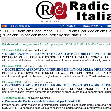
gio 06 ago. 2026
Chi siamo
Documenti
Di
SELECT * from cms_document LEFT JOIN cms_cat_doc on cms_
('":Elezioni:"' in boolean mode) order by doc_date DESC
918 elementi trovati, pagina 43 di 46
prima
prec.
38
39
40
41
42
43
44
45
46
succ.
ulti
25 marzo 1968
- - di: Notizie Radicali
•
DICHIARAZIONE DEL COMITATO D'AZIONE PER I DIRITTI CIVILI, IL 
DICHIARAZIONE DEL COMITATO D'AZIONE PER I DIRITTI CIVILI, IL DIVORZIO E LA L
alla decisione del Ministero dell'interno di non accettare il contrassegno "Diritti civili, divorzio,
24 marzo 1968
- - di: Partito radicale
•
DOCUMENTO APPROVATO AL TERMINE DEI LAVORI DELLA DIREZIONE D
DOCUMENTO APPROVATO AL TERMINE DEI LAVORI DELLA DIREZIONE DEL P.R. IL 23 E
accettazione da parte del Ministero degli interni del simbolo elettorale del Comitato d'azione per i
24 marzo 1968
- - di: Direzione Nazionale
•
DOCUMENTO APPROVATO AL TERMINE DEI LAVORI DELLA DIREZIONE D
DOCUMENTO APPROVATO AL TERMINE DEI LAVORI DELLA DIREZIONE DEL P.R. IL 23 
del Partito radicale, mentre conferma la decisione di promuovere liste autonome "per i diritti civ
10 febbraio 1968
- - di: Notizie Radicali
•
Promosse dal Partito radicale liste elettorali per i diritti civili
Promosse dal Partito radicale liste elettorali per i diritti civili Comunicato della Segreteria Na
SOMMARIO: La decisione della Giunta esecutiva del partito radicale di promuovere la present