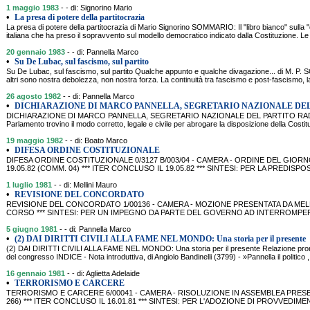
1 maggio 1983
- - di: Signorino Mario
•
La presa di potere della partitocrazia
La presa di potere della partitocrazia di Mario Signorino SOMMARIO: Il "libro bianco" sulla
italiana che ha preso il sopravvento sul modello democratico indicato dalla Costituzione. Le 
20 gennaio 1983
- - di: Pannella Marco
•
Su De Lubac, sul fascismo, sul partito
Su De Lubac, sul fascismo, sul partito Qualche appunto e qualche divagazione... di M. P. 
altri sono nostra debolezza, non nostra forza. La continuità tra fascismo e post-fascismo, l
26 agosto 1982
- - di: Pannella Marco
•
DICHIARAZIONE DI MARCO PANNELLA, SEGRETARIO NAZIONALE DEL
DICHIARAZIONE DI MARCO PANNELLA, SEGRETARIO NAZIONALE DEL PARTITO RADICA
Parlamento trovino il modo corretto, legale e civile per abrogare la disposizione della Costitu
19 maggio 1982
- - di: Boato Marco
•
DIFESA ORDINE COSTITUZIONALE
DIFESA ORDINE COSTITUZIONALE 0/3127 B/003/04 - CAMERA - ORDINE DEL GIOR
19.05.82 (COMM. 04) *** ITER CONCLUSO IL 19.05.82 *** SINTESI: PER LA PREDISP
1 luglio 1981
- - di: Mellini Mauro
•
REVISIONE DEL CONCORDATO
REVISIONE DEL CONCORDATO 1/00136 - CAMERA - MOZIONE PRESENTATA DA MELLINI (
CORSO *** SINTESI: PER UN IMPEGNO DA PARTE DEL GOVERNO AD INTERROMPERE
5 giugno 1981
- - di: Pannella Marco
•
(2) DAI DIRITTI CIVILI ALLA FAME NEL MONDO: Una storia per il presente
(2) DAI DIRITTI CIVILI ALLA FAME NEL MONDO: Una storia per il presente Relazione pronun
del congresso INDICE - Nota introduttiva, di Angiolo Bandinelli (3799) - »Pannella il politico 
16 gennaio 1981
- - di: Aglietta Adelaide
•
TERRORISMO E CARCERE
TERRORISMO E CARCERE 6/00041 - CAMERA - RISOLUZIONE IN ASSEMBLEA PRESENTA
266) *** ITER CONCLUSO IL 16.01.81 *** SINTESI: PER L'ADOZIONE DI PROVVEDIME