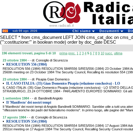
sab 08 ago. 2026
Chi siamo
Documenti
Di
SELECT * from cms_document LEFT JOIN cms_cat_doc on cms_
('":costituzione:"' in boolean mode) order by doc_date DESC
196 elementi trovati, pagina 5 di 10
prima
prec.
1
2
3
4
5
6
7
8
9
10
succ.
ultima
23 ottobre 1984
- - di: Consiglio di Sicurezza
•
RESOLUTION 556 (1984)
RESOLUTION 556 (1984) RESOLUTION S84R556 S/RES/556 (1984) 23 October 1984 Adopte
2560th meeting on 23 October 1984 The Security Council, Recalling its resolution 554 (19
23 ottobre 1984
- - di: Pisapia Gian Domenico
•
IL CASO ITALIA: (35) Gian Domenico Pisapia (relazione conclusiva) - LO
IL CASO ITALIA: (35) Gian Domenico Pisapia (relazione conclusiva) - LO STATO DEL
STRASBURGO, 23.24 OTTOBRE 1984 - PARLAMENTO EUROPEO SOMMARIO: Gli atti del con
1 settembre 1984
- - di: Bandinelli Angiolo
•
Il 'Manifesto' dei nostri tempi
Il 'Manifesto' dei nostri tempi di Angiolo Bandinelli SOMMARIO. Sarebbe utile a tutti una attent
"riflessioni teoriche dei padri del federalismo moderno". In primo luogo, alle pagine del "Mani
17 agosto 1984
- - di: Consiglio di Sicurezza
•
RESOLUTION 554 (1984)
RESOLUTION 554 (1984) RESOLUTION S84R554 S/RES/554 (1984) 17 August 1984 Adopted
2551st meeting on 17 August 1984 The Security Council, Recalling Security Council resolut