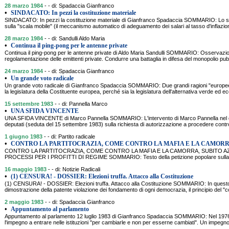
28 marzo 1984
- - di: Spadaccia Gianfranco
•
SINDACATO: In pezzi la costituzione materiale
SINDACATO: In pezzi la costituzione materiale di Gianfranco Spadaccia SOMMARIO: Lo scon
sulla "scala mobile" (il meccanismo automatico di adeguamento dei salari al tasso d'inflazione
28 marzo 1984
- - di: Sandulli Aldo Maria
•
Continua il ping-pong per le antenne private
Continua il ping-pong per le antenne private di Aldo Maria Sandulli SOMMARIO: Osservazio
regolamentazione delle emittenti private. Condurre una battaglia in difesa del monopolio pu
24 marzo 1984
- - di: Spadaccia Gianfranco
•
Un grande voto radicale
Un grande voto radicale di Gianfranco Spadaccia SOMMARIO: Due grandi ragioni "europee"
la legislatura della Costituente europea, perché sia la legislatura dell'alternativa verde ed ec
15 settembre 1983
- - di: Pannella Marco
•
UNA SFIDA VINCENTE
UNA SFIDA VINCENTE di Marco Pannella SOMMARIO: L'intervento di Marco Pannella nel dib
deputati (seduta del 15 settembre 1983) sulla richiesta di autorizzazione a procedere contr
1 giugno 1983
- - di: Partito radicale
•
CONTRO LA PARTITOCRAZIA, COME CONTRO LA MAFIA E LA CAMORRA
CONTRO LA PARTITOCRAZIA, COME CONTRO LA MAFIA E LA CAMORRA, SUBITO AZIO
PROCESSI PER I PROFITTI DI REGIME SOMMARIO: Testo della petizione popolare sulla qual
16 maggio 1983
- - di: Notizie Radicali
•
(1) CENSURA! - DOSSIER: Elezioni truffa. Attacco alla Costituzione
(1) CENSURA! - DOSSIER: Elezioni truffa. Attacco alla Costituzione SOMMARIO: In questo do
dimostrazione della patente violazione dei fondamento di ogni democrazia, il principio del "c
2 maggio 1983
- - di: Spadaccia Gianfranco
•
Appuntamento al parlamento
Appuntamento al parlamento 12 luglio 1983 di Gianfranco Spadaccia SOMMARIO: Nel 19
l'impegno a entrare nelle istituzioni "per cambiarle e non per esserne cambiati". Un imp