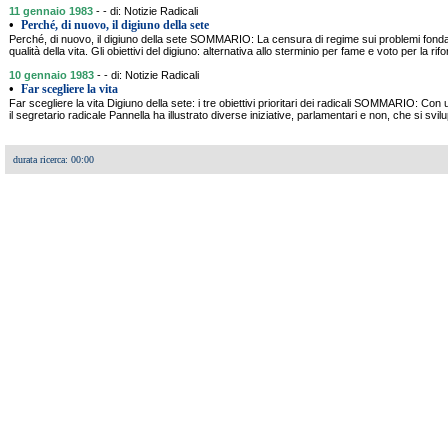
11 gennaio 1983
- - di: Notizie Radicali
•
Perché, di nuovo, il digiuno della sete
Perché, di nuovo, il digiuno della sete SOMMARIO: La censura di regime sui problemi fondame
qualità della vita. Gli obiettivi del digiuno: alternativa allo sterminio per fame e voto per la ri
10 gennaio 1983
- - di: Notizie Radicali
•
Far scegliere la vita
Far scegliere la vita Digiuno della sete: i tre obiettivi prioritari dei radicali SOMMARIO: C
il segretario radicale Pannella ha illustrato diverse iniziative, parlamentari e non, che si sv
durata ricerca: 00:00