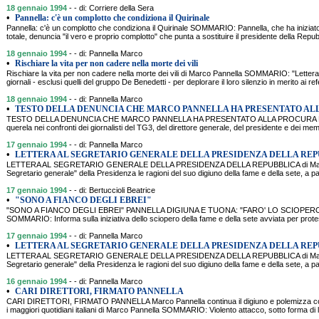
18 gennaio 1994
- - di: Corriere della Sera
•
Pannella: c'è un complotto che condiziona il Quirinale
Pannella: c'è un complotto che condiziona il Quirinale SOMMARIO: Pannella, che ha iniziato 
totale, denuncia "il vero e proprio complotto" che punta a sostituire il presidente della Repub
18 gennaio 1994
- - di: Pannella Marco
•
Rischiare la vita per non cadere nella morte dei vili
Rischiare la vita per non cadere nella morte dei vili di Marco Pannella SOMMARIO: "Lettera a
giornali - esclusi quelli del gruppo De Benedetti - per deplorare il loro silenzio in merito ai 
18 gennaio 1994
- - di: Pannella Marco
•
TESTO DELLA DENUNCIA CHE MARCO PANNELLA HA PRESENTATO AL
TESTO DELLA DENUNCIA CHE MARCO PANNELLA HA PRESENTATO ALLA PROCURA DE
querela nei confronti dei giornalisti del TG3, del direttore generale, del presidente e dei mem
17 gennaio 1994
- - di: Pannella Marco
•
LETTERA AL SEGRETARIO GENERALE DELLA PRESIDENZA DELLA RE
LETTERA AL SEGRETARIO GENERALE DELLA PRESIDENZA DELLA REPUBBLICA di Marco 
Segretario generale" della Presidenza le ragioni del suo digiuno della fame e della sete, a pa
17 gennaio 1994
- - di: Bertuccioli Beatrice
•
"SONO A FIANCO DEGLI EBREI"
"SONO A FIANCO DEGLI EBREI" PANNELLA DIGIUNA E TUONA: "FARO' LO SCIOPER
SOMMARIO: Informa sulla iniziativa dello sciopero della fame e della sete avviata per prote
17 gennaio 1994
- - di: Pannella Marco
•
LETTERA AL SEGRETARIO GENERALE DELLA PRESIDENZA DELLA RE
LETTERA AL SEGRETARIO GENERALE DELLA PRESIDENZA DELLA REPUBBLICA di Marco 
Segretario generale" della Presidenza le ragioni del suo digiuno della fame e della sete, a pa
16 gennaio 1994
- - di: Pannella Marco
•
CARI DIRETTORI, FIRMATO PANNELLA
CARI DIRETTORI, FIRMATO PANNELLA Marco Pannella continua il digiuno e polemizza con
i maggiori quotidiani italiani di Marco Pannella SOMMARIO: Violento attacco, sotto forma di let