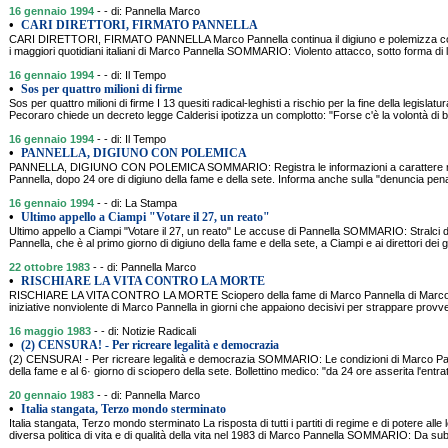
16 gennaio 1994
- - di: Pannella Marco
•
CARI DIRETTORI, FIRMATO PANNELLA
CARI DIRETTORI, FIRMATO PANNELLA Marco Pannella continua il digiuno e polemizza con
i maggiori quotidiani italiani di Marco Pannella SOMMARIO: Violento attacco, sotto forma di let
16 gennaio 1994
- - di: Il Tempo
•
Sos per quattro milioni di firme
Sos per quattro milioni di firme I 13 quesiti radical-leghisti a rischio per la fine della legislatur
Pecoraro chiede un decreto legge Calderisi ipotizza un complotto: "Forse c'è la volontà di 
16 gennaio 1994
- - di: Il Tempo
•
PANNELLA, DIGIUNO CON POLEMICA
PANNELLA, DIGIUNO CON POLEMICA SOMMARIO: Registra le informazioni a carattere medi
Pannella, dopo 24 ore di digiuno della fame e della sete. Informa anche sulla "denuncia pen
16 gennaio 1994
- - di: La Stampa
•
Ultimo appello a Ciampi "Votare il 27, un reato"
Ultimo appello a Ciampi "Votare il 27, un reato" Le accuse di Pannella SOMMARIO: Stralci de
Pannella, che è al primo giorno di digiuno della fame e della sete, a Ciampi e ai direttori dei gio
22 ottobre 1983
- - di: Pannella Marco
•
RISCHIARE LA VITA CONTRO LA MORTE
RISCHIARE LA VITA CONTRO LA MORTE Sciopero della fame di Marco Pannella di Marco 
iniziative nonviolente di Marco Pannella in giorni che appaiono decisivi per strappare provve
16 maggio 1983
- - di: Notizie Radicali
•
(2) CENSURA! - Per ricreare legalità e democrazia
(2) CENSURA! - Per ricreare legalità e democrazia SOMMARIO: Le condizioni di Marco Pann
della fame e al 6· giorno di sciopero della sete. Bollettino medico: "da 24 ore asserita l'entra
20 gennaio 1983
- - di: Pannella Marco
•
Italia stangata, Terzo mondo sterminato
Italia stangata, Terzo mondo sterminato La risposta di tutti i partiti di regime e di potere alle l
diversa politica di vita e di qualità della vita nel 1983 di Marco Pannella SOMMARIO: Da su