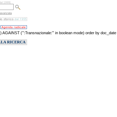
dal 1999]
 avanzata
Agenda radicale
NST ('":Transnazionale:"' in boolean mode) order by doc_date
LLA RICERCA