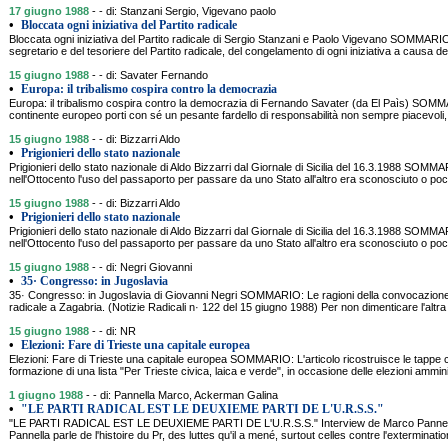
17 giugno 1988
- - di: Stanzani Sergio, Vigevano paolo
•
Bloccata ogni iniziativa del Partito radicale
Bloccata ogni iniziativa del Partito radicale di Sergio Stanzani e Paolo Vigevano SOMMARIO:
segretario e del tesoriere del Partito radicale, del congelamento di ogni iniziativa a causa dell
15 giugno 1988
- - di: Savater Fernando
•
Europa: il tribalismo cospira contro la democrazia
Europa: il tribalismo cospira contro la democrazia di Fernando Savater (da El Paìs) SOMM
continente europeo porti con sé un pesante fardello di responsabilità non sempre piacevoli
15 giugno 1988
- - di: Bizzarri Aldo
•
Prigionieri dello stato nazionale
Prigionieri dello stato nazionale di Aldo Bizzarri dal Giornale di Sicilia del 16.3.1988 SOMM
nell'Ottocento l'uso del passaporto per passare da uno Stato all'altro era sconosciuto o po
15 giugno 1988
- - di: Bizzarri Aldo
•
Prigionieri dello stato nazionale
Prigionieri dello stato nazionale di Aldo Bizzarri dal Giornale di Sicilia del 16.3.1988 SOMM
nell'Ottocento l'uso del passaporto per passare da uno Stato all'altro era sconosciuto o po
15 giugno 1988
- - di: Negri Giovanni
•
35· Congresso: in Jugoslavia
35· Congresso: in Jugoslavia di Giovanni Negri SOMMARIO: Le ragioni della convocazione 
radicale a Zagabria. (Notizie Radicali n· 122 del 15 giugno 1988) Per non dimenticare l'altra 
15 giugno 1988
- - di: NR
•
Elezioni: Fare di Trieste una capitale europea
Elezioni: Fare di Trieste una capitale europea SOMMARIO: L'articolo ricostruisce le tappe 
formazione di una lista "Per Trieste civica, laica e verde", in occasione delle elezioni ammini
1 giugno 1988
- - di: Pannella Marco, Ackerman Galina
•
"LE PARTI RADICAL EST LE DEUXIEME PARTI DE L'U.R.S.S."
"LE PARTI RADICAL EST LE DEUXIEME PARTI DE L'U.R.S.S." Interview de Marco Panne
Pannella parle de l'histoire du Pr, des luttes qu'il a mené, surtout celles contre l'exterminati