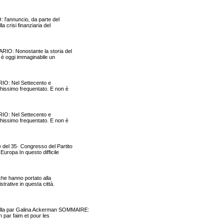
 l'annuncio, da parte del
a crisi finanziaria del
ARIO: Nonostante la storia del
, è oggi immaginabile un
ARIO: Nel Settecento e
chissimo frequentato. E non è
ARIO: Nel Settecento e
chissimo frequentato. E non è
del 35· Congresso del Partito
Europa In questo difficile
che hanno portato alla
strative in questa città.
lla par Galina Ackerman SOMMAIRE:
on par faim et pour les