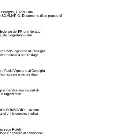
Pellegrini, Olivier Lam,
go SOMMARIO: Documento di un gruppo di
 federale del PR prende atto
, dal Segretario e dal
e Paolo Vigevano al Consiglio
o radicale a partire dagli
e Paolo Vigevano al Consiglio
o radicale a partire dagli
 si manifestano segnali di
le ragioni della
 Bonino SOMMARIO: L'azione
 di chi la compie; implica
rancesco Rutelli
logo e capacità di convincere.