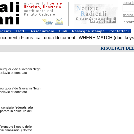
cerca
[
ricerca
rigenti
Eletti
Associazioni
Link
Rassegna stampa
Contattaci
ment.id=cms_cat_doc.iddocument . WHERE MATCH (doc_keys) AGAI
RISULTATI DE
ourquoi ? de Giovanni Negri
oslavie et constate
ourquoi ? de Giovanni Negri
oslavie et constate
consiglio federale, alla
eparare la chiusura del
elenco e il costo delle
si finanziaria. (Notizie