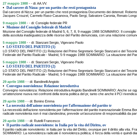
27 maggio 1988
- - di: AA.VV.
•
Dal carcere di Nizza: per un partito che resti protagonista
Dal carcere di Nizza: per un partito che resti protagonista Documento dei detenuti: Roberto 
Jacques Crouzel, Carmelo Raso-Casanova, Paolo Sergi, Salvatore Caronia, Renato Lon
9 maggio 1988
- - di: Consiglio federale PR
•
Mozione del Consiglio federale di Madrid
Mozione del Consiglio federale di Madrid 5, 6, 7, 8, 9 maggio 1988 SOMMARIO: Il consiglio
della assoluta inadeguatezza delle risorse del Partito denunciata, con una relazione comune
5 maggio 1988
- - di: Stanzani Sergio, Vigevano Paolo
•
LO STATO DEL PARTITO (1)
LO STATO DEL PARTITO (1) Relazione del Primo Segretario Sergio Stanzani e del Tesorier
Federale del Partito Radicale - Madrid, 5-9 maggio 1988 SOMMARIO: La situazione del Partit
5 maggio 1988
- - di: Stanzani Sergio, Vigevano Paolo
•
LO STATO DEL PARTITO (2)
LO STATO DEL PARTITO (2) Relazione del Primo Segretario Sergio Stanzani e del Tesorier
Federale del Partito Radicale - Madrid, 5-9 maggio 1988 SOMMARIO: La situazione del Partit
29 aprile 1988
- - di: Bandinelli Angiolo
•
Convegno nonviolenza: Relazione introduttiva
Convegno nonviolenza: Relazione introduttiva Angiolo Bandinelli SOMMARIO: Anche se oggi
un'attenzione nuova nei confronti della teoria politica del pr, tanto che anche il PCI rivendica 
29 aprile 1988
- - di: Bonino Emma
•
La necessità dell'azione nonviolenta per l'affermazione del partito tr
La necessità dell'azione nonviolenta per l'affermazione del partito transnazionale Emma
radicale nonviolenta non è mai clandestina; prevede un'assunzione di responsabilità da parte
29 aprile 1988
- - di: Rutelli Francesco
•
Il partito radicale nonviolento: in Italia per la vita del Diritto, ov
Il partito radicale nonviolento: in Italia per la vita del Diritto, ovunque per il diritto alla vita. F
SOMMARIO: La nonviolenza radicale è nonviolenza politica; è forza della verità e quindi dia