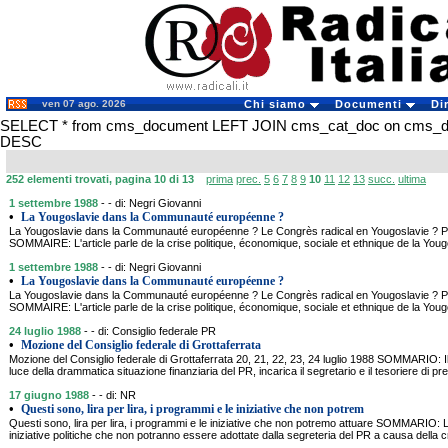
ven 07 ago. 2026
Chi siamo
Documenti
Di
SELECT * from cms_document LEFT JOIN cms_cat_doc on cms_docu
DESC
252 elementi trovati, pagina 10 di 13
prima
prec.
5
6
7
8
9
10
11
12
13
succ.
ultima
1 settembre 1988
- - di: Negri Giovanni
•
La Yougoslavie dans la Communauté européenne ?
La Yougoslavie dans la Communauté européenne ? Le Congrès radical en Yougoslavie ? P
SOMMAIRE: L'article parle de la crise politique, économique, sociale et ethnique de la Youg
1 settembre 1988
- - di: Negri Giovanni
•
La Yougoslavie dans la Communauté européenne ?
La Yougoslavie dans la Communauté européenne ? Le Congrès radical en Yougoslavie ? P
SOMMAIRE: L'article parle de la crise politique, économique, sociale et ethnique de la Youg
24 luglio 1988
- - di: Consiglio federale PR
•
Mozione del Consiglio federale di Grottaferrata
Mozione del Consiglio federale di Grottaferrata 20, 21, 22, 23, 24 luglio 1988 SOMMARIO: Il 
luce della drammatica situazione finanziaria del PR, incarica il segretario e il tesoriere di pr
17 giugno 1988
- - di: NR
•
Questi sono, lira per lira, i programmi e le iniziative che non potrem
Questi sono, lira per lira, i programmi e le iniziative che non potremo attuare SOMMARIO: L'
iniziative politiche che non potranno essere adottate dalla segreteria del PR a causa della cri