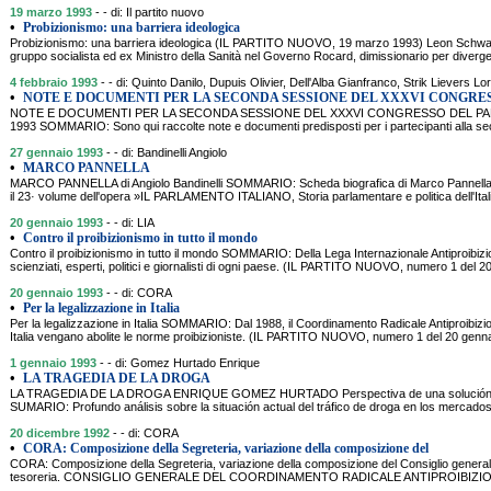
19 marzo 1993
- - di: Il partito nuovo
•
Probizionismo: una barriera ideologica
Probizionismo: una barriera ideologica (IL PARTITO NUOVO, 19 marzo 1993) Leon Schwar
gruppo socialista ed ex Ministro della Sanità nel Governo Rocard, dimissionario per divergen
4 febbraio 1993
- - di: Quinto Danilo, Dupuis Olivier, Dell'Alba Gianfranco, Strik Lievers L
•
NOTE E DOCUMENTI PER LA SECONDA SESSIONE DEL XXXVI CONGRES
NOTE E DOCUMENTI PER LA SECONDA SESSIONE DEL XXXVI CONGRESSO DEL PART
1993 SOMMARIO: Sono qui raccolte note e documenti predisposti per i partecipanti alla s
27 gennaio 1993
- - di: Bandinelli Angiolo
•
MARCO PANNELLA
MARCO PANNELLA di Angiolo Bandinelli SOMMARIO: Scheda biografica di Marco Pannella cu
il 23· volume dell'opera »IL PARLAMENTO ITALIANO, Storia parlamentare e politica dell'Ital
20 gennaio 1993
- - di: LIA
•
Contro il proibizionismo in tutto il mondo
Contro il proibizionismo in tutto il mondo SOMMARIO: Della Lega Internazionale Antiproibizio
scienziati, esperti, politici e giornalisti di ogni paese. (IL PARTITO NUOVO, numero 1 del 2
20 gennaio 1993
- - di: CORA
•
Per la legalizzazione in Italia
Per la legalizzazione in Italia SOMMARIO: Dal 1988, il Coordinamento Radicale Antiproibizio
Italia vengano abolite le norme proibizioniste. (IL PARTITO NUOVO, numero 1 del 20 gen
1 gennaio 1993
- - di: Gomez Hurtado Enrique
•
LA TRAGEDIA DE LA DROGA
LA TRAGEDIA DE LA DROGA ENRIQUE GOMEZ HURTADO Perspectiva de una solución (Inst
SUMARIO: Profundo análisis sobre la situación actual del tráfico de droga en los mercados 
20 dicembre 1992
- - di: CORA
•
CORA: Composizione della Segreteria, variazione della composizione del
CORA: Composizione della Segreteria, variazione della composizione del Consiglio general
tesoreria. CONSIGLIO GENERALE DEL COORDINAMENTO RADICALE ANTIPROIBIZIONIS