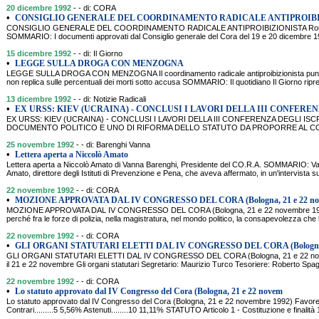
20 dicembre 1992
- - di: CORA
•
CONSIGLIO GENERALE DEL COORDINAMENTO RADICALE ANTIPROIBI
CONSIGLIO GENERALE DEL COORDINAMENTO RADICALE ANTIPROIBIZIONISTA Roma,
SOMMARIO: I documenti approvati dal Consiglio generale del Cora del 19 e 20 dicembre 1
15 dicembre 1992
- - di: Il Giorno
•
LEGGE SULLA DROGA CON MENZOGNA
LEGGE SULLA DROGA CON MENZOGNA Il coordinamento radicale antiproibizionista punta l'in
non replica sulle percentuali dei morti sotto accusa SOMMARIO: Il quotidiano Il Giorno ripr
13 dicembre 1992
- - di: Notizie Radicali
•
EX URSS: KIEV (UCRAINA) - CONCLUSI I LAVORI DELLA III CONFERE
EX URSS: KIEV (UCRAINA) - CONCLUSI I LAVORI DELLA III CONFERENZA DEGLI ISC
DOCUMENTO POLITICO E UNO DI RIFORMA DELLO STATUTO DA PROPORRE AL CO
25 novembre 1992
- - di: Barenghi Vanna
•
Lettera aperta a Niccolò Amato
Lettera aperta a Niccolò Amato di Vanna Barenghi, Presidente del CO.R.A. SOMMARIO: Van
Amato, direttore degli Istituti di Prevenzione e Pena, che aveva affermato, in un'intervista 
22 novembre 1992
- - di: CORA
•
MOZIONE APPROVATA DAL IV CONGRESSO DEL CORA (Bologna, 21 e 22 no
MOZIONE APPROVATA DAL IV CONGRESSO DEL CORA (Bologna, 21 e 22 novembre 1992
perché fra le forze di polizia, nella magistratura, nel mondo politico, la consapevolezza che l
22 novembre 1992
- - di: CORA
•
GLI ORGANI STATUTARI ELETTI DAL IV CONGRESSO DEL CORA (Bologna,
GLI ORGANI STATUTARI ELETTI DAL IV CONGRESSO DEL CORA (Bologna, 21 e 22 novem
il 21 e 22 novembre Gli organi statutari Segretario: Maurizio Turco Tesoriere: Roberto Spa
22 novembre 1992
- - di: CORA
•
Lo statuto approvato dal IV Congresso del Cora (Bologna, 21 e 22 novem
Lo statuto approvato dal IV Congresso del Cora (Bologna, 21 e 22 novembre 1992) Favorev
Contrari.........5 5,56% Astenuti........10 11,11% STATUTO Articolo 1 - Costituzione e finalità 1