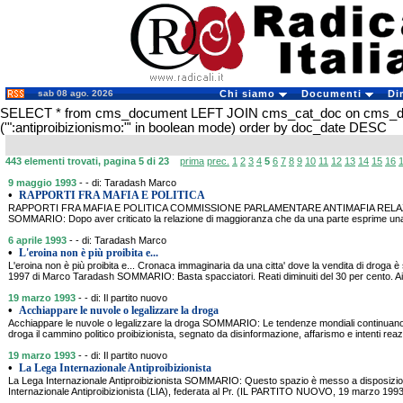
sab 08 ago. 2026
Chi siamo
Documenti
Di
SELECT * from cms_document LEFT JOIN cms_cat_doc on cms_
('":antiproibizionismo:"' in boolean mode) order by doc_date DESC
443 elementi trovati, pagina 5 di 23
prima
prec.
1
2
3
4
5
6
7
8
9
10
11
12
13
14
15
16
9 maggio 1993
- - di: Taradash Marco
•
RAPPORTI FRA MAFIA E POLITICA
RAPPORTI FRA MAFIA E POLITICA COMMISSIONE PARLAMENTARE ANTIMAFIA RE
SOMMARIO: Dopo aver criticato la relazione di maggioranza che da una parte esprime una 
6 aprile 1993
- - di: Taradash Marco
•
L'eroina non è più proibita e...
L'eroina non è più proibita e... Cronaca immaginaria da una citta' dove la vendita di droga 
1997 di Marco Taradash SOMMARIO: Basta spacciatori. Reati diminuiti del 30 per cento. A
19 marzo 1993
- - di: Il partito nuovo
•
Acchiappare le nuvole o legalizzare la droga
Acchiappare le nuvole o legalizzare la droga SOMMARIO: Le tendenze mondiali continuano a
droga il cammino politico proibizionista, segnato da disinformazione, affarismo e intenti rea
19 marzo 1993
- - di: Il partito nuovo
•
La Lega Internazionale Antiproibizionista
La Lega Internazionale Antiproibizionista SOMMARIO: Questo spazio è messo a disposizione
Internazionale Antiproibizionista (LIA), federata al Pr. (IL PARTITO NUOVO, 19 marzo 1993) 