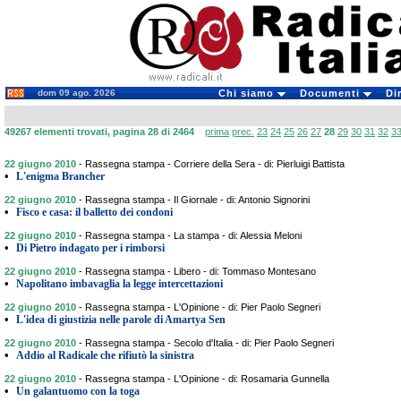
dom 09 ago. 2026
Chi siamo
Documenti
Di
49267 elementi trovati, pagina 28 di 2464
prima
prec.
23
24
25
26
27
28
29
30
31
32
3
22 giugno 2010
-
Rassegna stampa - Corriere della Sera - di: Pierluigi Battista
•
L'enigma Brancher
22 giugno 2010
-
Rassegna stampa - Il Giornale - di: Antonio Signorini
•
Fisco e casa: il balletto dei condoni
22 giugno 2010
-
Rassegna stampa - La stampa - di: Alessia Meloni
•
Di Pietro indagato per i rimborsi
22 giugno 2010
-
Rassegna stampa - Libero - di: Tommaso Montesano
•
Napolitano imbavaglia la legge intercettazioni
22 giugno 2010
-
Rassegna stampa - L'Opinione - di: Pier Paolo Segneri
•
L'idea di giustizia nelle parole di Amartya Sen
22 giugno 2010
-
Rassegna stampa - Secolo d'Italia - di: Pier Paolo Segneri
•
Addio al Radicale che rifiutò la sinistra
22 giugno 2010
-
Rassegna stampa - L'Opinione - di: Rosamaria Gunnella
•
Un galantuomo con la toga