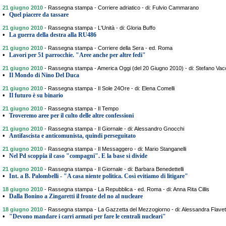
21 giugno 2010
-
Rassegna stampa - Corriere adriatico - di: Fulvio Cammarano
•
Quel piacere da tassare
21 giugno 2010
-
Rassegna stampa - L'Unità - di: Gloria Buffo
•
La guerra della destra alla RU486
21 giugno 2010
-
Rassegna stampa - Corriere della Sera - ed. Roma
•
Lavori per 51 parrocchie. "Aree anche per altre fedi"
21 giugno 2010
-
Rassegna stampa - America Oggi (del 20 Giugno 2010) - di: Stefano Vac
•
Il Mondo di Nino Del Duca
21 giugno 2010
-
Rassegna stampa - Il Sole 24Ore - di: Elena Comelli
•
Il futuro è su binario
21 giugno 2010
-
Rassegna stampa - Il Tempo
•
Troveremo aree per il culto delle altre confessioni
21 giugno 2010
-
Rassegna stampa - Il Giornale - di: Alessandro Gnocchi
•
Antifascista e anticomunista, quindi perseguitato
21 giugno 2010
-
Rassegna stampa - Il Messaggero - di: Mario Stanganelli
•
Nel Pd scoppia il caso "compagni". E la base si divide
21 giugno 2010
-
Rassegna stampa - Il Giornale - di: Barbara Benedettelli
•
Int. a B. Palombelli - "A casa niente politica. Così evitiamo di litigare"
18 giugno 2010
-
Rassegna stampa - La Repubblica - ed. Roma - di: Anna Rita Cillis
•
Dalla Bonino a Zingaretti il fronte del no al nucleare
18 giugno 2010
-
Rassegna stampa - La Gazzetta del Mezzogiorno - di: Alessandra Flavet
•
"Devono mandare i carri armati per fare le centrali nucleari"