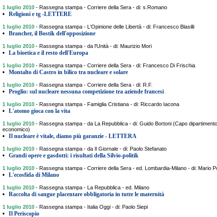
1 luglio 2010
-
Rassegna stampa - Corriere della Sera - di: s.Romano
•
Religioni e tg -LETTERE
1 luglio 2010
-
Rassegna stampa - L'Opinione delle Libertà - di: Francesco Blasilli
•
Brancher, il Bostik dell'opposizione
1 luglio 2010
-
Rassegna stampa - da l'Unità - di: Maurizio Mori
•
La bioetica e il resto dell'Europa
1 luglio 2010
-
Rassegna stampa - Corriere della Sera - di: Francesco Di Frischia
•
Montalto di Castro in bilico tra nucleare e solare
1 luglio 2010
-
Rassegna stampa - Corriere della Sera - di: R.F.
•
Proglio: sul nucleare nessuna competizione tra aziende francesi
1 luglio 2010
-
Rassegna stampa - Famiglia Cristiana - di: Riccardo Iacona
•
L'atomo gioca con la vita
1 luglio 2010
-
Rassegna stampa - da La Repubblica - di: Guido Bortoni (Capo dipartimento 
economico)
•
Il nucleare è vitale, diamo più garanzie - LETTERA
1 luglio 2010
-
Rassegna stampa - da Il Giornale - di: Paolo Stefanato
•
Grandi opere e gasdotti: i risultati della Silvio-politik
1 luglio 2010
-
Rassegna stampa - Corriere della Sera - ed. Lombardia-Milano - di: Mario 
•
L'ecosfida di Milano
1 luglio 2010
-
Rassegna stampa - La Repubblica - ed. Milano
•
Raccolta di sangue placentare obbligatoria in tutte le maternità
1 luglio 2010
-
Rassegna stampa - Italia Oggi - di: Paolo Siepi
•
Il Periscopio