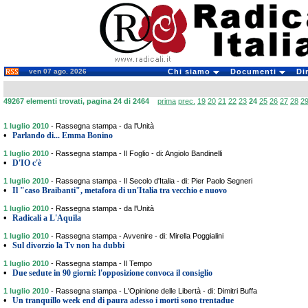
ven 07 ago. 2026
Chi siamo
Documenti
Di
49267 elementi trovati, pagina 24 di 2464
prima
prec.
19
20
21
22
23
24
25
26
27
28
2
1 luglio 2010
-
Rassegna stampa - da l'Unità
•
Parlando di... Emma Bonino
1 luglio 2010
-
Rassegna stampa - Il Foglio - di: Angiolo Bandinelli
•
D'IO c'è
1 luglio 2010
-
Rassegna stampa - Il Secolo d'Italia - di: Pier Paolo Segneri
•
Il "caso Braibanti", metafora di un'Italia tra vecchio e nuovo
1 luglio 2010
-
Rassegna stampa - da l'Unità
•
Radicali a L'Aquila
1 luglio 2010
-
Rassegna stampa - Avvenire - di: Mirella Poggialini
•
Sul divorzio la Tv non ha dubbi
1 luglio 2010
-
Rassegna stampa - Il Tempo
•
Due sedute in 90 giorni: l'opposizione convoca il consiglio
1 luglio 2010
-
Rassegna stampa - L'Opinione delle Libertà - di: Dimitri Buffa
•
Un tranquillo week end di paura adesso i morti sono trentadue