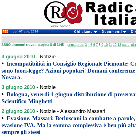
ven 07 ago. 2026
Chi siamo
Documenti
Di
22890 elementi trovati, pagina 8 di 1145
prima
prec.
3
4
5
6
7
8
9
10
11
12
13
succ.
ult
3 giugno 2010
-
Notizie
•
Incompatibilità in Consiglio Regionale Piemonte: C
sono fuori-legge? Azioni popolari! Domani conferenze
Novara.
3 giugno 2010
-
Notizie
•
Bologna, venerdì 4 giugno distribuzione di preservat
Scientifico Minghetti
2 giugno 2010
-
Notizie - Alessandro Massari
•
Evasione. Massari: Berlusconi la combatte a parole, t
evasione IVA. Ma la somma complessiva è ben più alt
sempre gli stessi