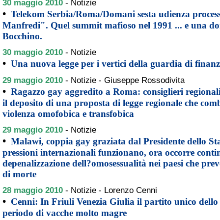
30 maggio 2010
-
Notizie
•
Telekom Serbia/Roma/Domani sesta udienza process
Manfredi". Quel summit mafioso nel 1991 ... e una do
Bocchino.
30 maggio 2010
-
Notizie
•
Una nuova legge per i vertici della guardia di finan
29 maggio 2010
-
Notizie - Giuseppe Rossodivita
•
Ragazzo gay aggredito a Roma: consiglieri regional
il deposito di una proposta di legge regionale che com
violenza omofobica e transfobica
29 maggio 2010
-
Notizie
•
Malawi, coppia gay graziata dal Presidente dello St
pressioni internazionali funzionano, ora occorre contin
depenalizzazione dell?omosessualità nei paesi che prev
di morte
28 maggio 2010
-
Notizie - Lorenzo Cenni
•
Cenni: In Friuli Venezia Giulia il partito unico dello
periodo di vacche molto magre