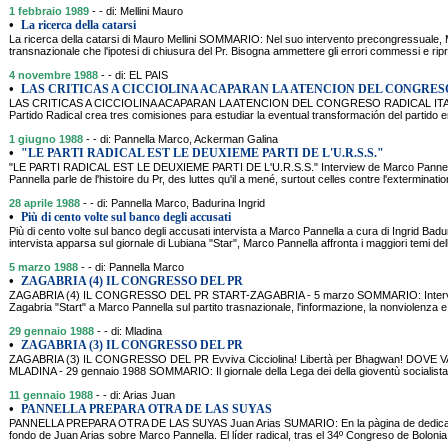
1 febbraio 1989
- - di: Mellini Mauro
•
La ricerca della catarsi
La ricerca della catarsi di Mauro Mellini SOMMARIO: Nel suo intervento precongressuale, Me
transnazionale che l'ipotesi di chiusura del Pr. Bisogna ammettere gli errori commessi e ripr
4 novembre 1988
- - di: EL PAIS
•
LAS CRITICAS A CICCIOLINA ACAPARAN LA ATENCION DEL CONGRES
LAS CRITICAS A CICCIOLINA ACAPARAN LA ATENCION DEL CONGRESO RADICAL ITALIA
Partido Radical crea tres comisiones para estudiar la eventual transformación del partido e
1 giugno 1988
- - di: Pannella Marco, Ackerman Galina
•
"LE PARTI RADICAL EST LE DEUXIEME PARTI DE L'U.R.S.S."
"LE PARTI RADICAL EST LE DEUXIEME PARTI DE L'U.R.S.S." Interview de Marco Panne
Pannella parle de l'histoire du Pr, des luttes qu'il a mené, surtout celles contre l'exterminati
28 aprile 1988
- - di: Pannella Marco, Badurina Ingrid
•
Più di cento volte sul banco degli accusati
Più di cento volte sul banco degli accusati intervista a Marco Pannella a cura di Ingrid B
intervista apparsa sul giornale di Lubiana "Star", Marco Pannella affronta i maggiori temi dell'
5 marzo 1988
- - di: Pannella Marco
•
ZAGABRIA (4) IL CONGRESSO DEL PR
ZAGABRIA (4) IL CONGRESSO DEL PR START-ZAGABRIA - 5 marzo SOMMARIO: Intervista 
Zagabria "Start" a Marco Pannella sul partito trasnazionale, l'informazione, la nonviolenza e g
29 gennaio 1988
- - di: Mladina
•
ZAGABRIA (3) IL CONGRESSO DEL PR
ZAGABRIA (3) IL CONGRESSO DEL PR Evviva Cicciolina! Libertà per Bhagwan! DOVE
MLADINA - 29 gennaio 1988 SOMMARIO: Il giornale della Lega dei della gioventù socialista 
11 gennaio 1988
- - di: Arias Juan
•
PANNELLA PREPARA OTRA DE LAS SUYAS
PANNELLA PREPARA OTRA DE LAS SUYAS Juan Arias SUMARIO: En la pàgina de dedicada a
fondo de Juan Arias sobre Marco Pannella. El líder radical, tras el 34º Congreso de Boloni