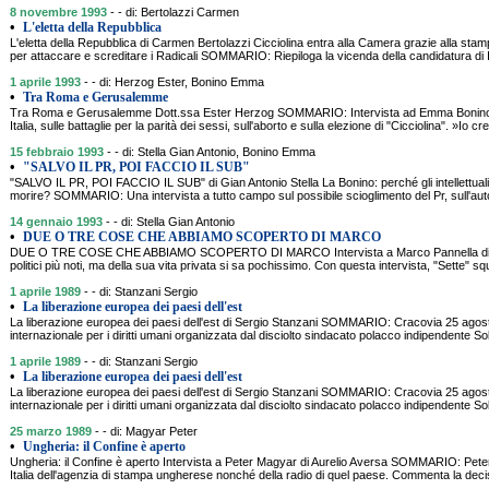
8 novembre 1993
- - di: Bertolazzi Carmen
•
L'eletta della Repubblica
L'eletta della Repubblica di Carmen Bertolazzi Cicciolina entra alla Camera grazie alla sta
per attaccare e screditare i Radicali SOMMARIO: Riepiloga la vicenda della candidatura di Ilo
1 aprile 1993
- - di: Herzog Ester, Bonino Emma
•
Tra Roma e Gerusalemme
Tra Roma e Gerusalemme Dott.ssa Ester Herzog SOMMARIO: Intervista ad Emma Bonino su
Italia, sulle battaglie per la parità dei sessi, sull'aborto e sulla elezione di "Cicciolina". »Io 
15 febbraio 1993
- - di: Stella Gian Antonio, Bonino Emma
•
"SALVO IL PR, POI FACCIO IL SUB"
"SALVO IL PR, POI FACCIO IL SUB" di Gian Antonio Stella La Bonino: perché gli intellettual
morire? SOMMARIO: Una intervista a tutto campo sul possibile scioglimento del Pr, sull'auto
14 gennaio 1993
- - di: Stella Gian Antonio
•
DUE O TRE COSE CHE ABBIAMO SCOPERTO DI MARCO
DUE O TRE COSE CHE ABBIAMO SCOPERTO DI MARCO Intervista a Marco Pannella di Gi
politici più noti, ma della sua vita privata si sa pochissimo. Con questa intervista, "Sette" squ
1 aprile 1989
- - di: Stanzani Sergio
•
La liberazione europea dei paesi dell'est
La liberazione europea dei paesi dell'est di Sergio Stanzani SOMMARIO: Cracovia 25 ago
internazionale per i diritti umani organizzata dal disciolto sindacato polacco indipendente S
1 aprile 1989
- - di: Stanzani Sergio
•
La liberazione europea dei paesi dell'est
La liberazione europea dei paesi dell'est di Sergio Stanzani SOMMARIO: Cracovia 25 ago
internazionale per i diritti umani organizzata dal disciolto sindacato polacco indipendente S
25 marzo 1989
- - di: Magyar Peter
•
Ungheria: il Confine è aperto
Ungheria: il Confine è aperto Intervista a Peter Magyar di Aurelio Aversa SOMMARIO: Pete
Italia dell'agenzia di stampa ungherese nonché della radio di quel paese. Commenta la dec