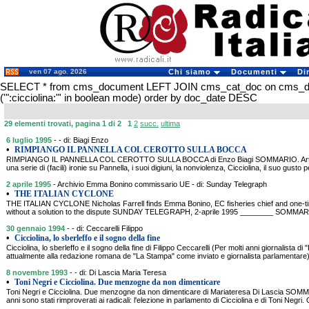
ven 07 ago. 2026
Chi siamo
Documenti
Di
SELECT * from cms_document LEFT JOIN cms_cat_doc on cms_
('":cicciolina:"' in boolean mode) order by doc_date DESC
29 elementi trovati, pagina 1 di 2
1
2
succ.
ultima
6 luglio 1995
- - di: Biagi Enzo
•
RIMPIANGO IL PANNELLA COL CEROTTO SULLA BOCCA
RIMPIANGO IL PANNELLA COL CEROTTO SULLA BOCCA di Enzo Biagi SOMMARIO. Articolo 
una serie di (facili) ironie su Pannella, i suoi digiuni, la nonviolenza, Cicciolina, il suo gusto pe
2 aprile 1995
- Archivio Emma Bonino commissario UE - di: Sunday Telegraph
•
THE ITALIAN CYCLONE
THE ITALIAN CYCLONE Nicholas Farrell finds Emma Bonino, EC fisheries chief and one-time
without a solution to the dispute SUNDAY TELEGRAPH, 2-aprile 1995 ________ SOMMARIO. 
30 gennaio 1994
- - di: Ceccarelli Filippo
•
Cicciolina, lo sberleffo e il sogno della fine
Cicciolina, lo sberleffo e il sogno della fine di Filippo Ceccarelli (Per molti anni giornalista d
attualmente alla redazione romana de "La Stampa" come inviato e giornalista parlamenta
8 novembre 1993
- - di: Di Lascia Maria Teresa
•
Toni Negri e Cicciolina. Due menzogne da non dimenticare
Toni Negri e Cicciolina. Due menzogne da non dimenticare di Mariateresa Di Lascia SOM
anni sono stati rimproverati ai radicali: l'elezione in parlamento di Cicciolina e di Toni Negri