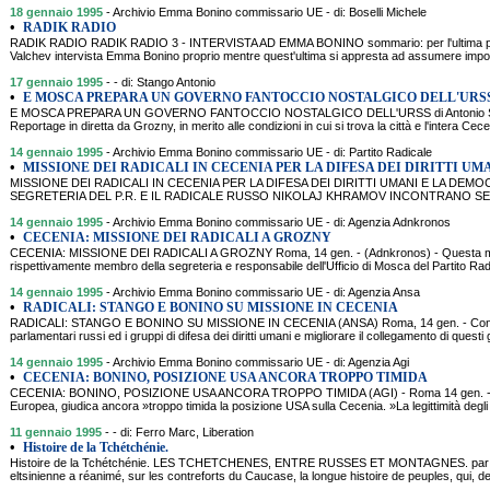
18 gennaio 1995
- Archivio Emma Bonino commissario UE - di: Boselli Michele
•
RADIK RADIO
RADIK RADIO RADIK RADIO 3 - INTERVISTA AD EMMA BONINO sommario: per l'ultima puntata
Valchev intervista Emma Bonino proprio mentre quest'ultima si appresta ad assumere import
17 gennaio 1995
- - di: Stango Antonio
•
E MOSCA PREPARA UN GOVERNO FANTOCCIO NOSTALGICO DELL'URS
E MOSCA PREPARA UN GOVERNO FANTOCCIO NOSTALGICO DELL'URSS di Antonio Sta
Reportage in diretta da Grozny, in merito alle condizioni in cui si trova la città e l'intera Ce
14 gennaio 1995
- Archivio Emma Bonino commissario UE - di: Partito Radicale
•
MISSIONE DEI RADICALI IN CECENIA PER LA DIFESA DEI DIRITTI UMA
MISSIONE DEI RADICALI IN CECENIA PER LA DIFESA DEI DIRITTI UMANI E LA DEM
SEGRETERIA DEL P.R. E IL RADICALE RUSSO NIKOLAJ KHRAMOV INCONTRANO SE
14 gennaio 1995
- Archivio Emma Bonino commissario UE - di: Agenzia Adnkronos
•
CECENIA: MISSIONE DEI RADICALI A GROZNY
CECENIA: MISSIONE DEI RADICALI A GROZNY Roma, 14 gen. - (Adnkronos) - Questa matt
rispettivamente membro della segreteria e responsabile dell'Ufficio di Mosca del Partito Radic
14 gennaio 1995
- Archivio Emma Bonino commissario UE - di: Agenzia Ansa
•
RADICALI: STANGO E BONINO SU MISSIONE IN CECENIA
RADICALI: STANGO E BONINO SU MISSIONE IN CECENIA (ANSA) Roma, 14 gen. - Con l'obi
parlamentari russi ed i gruppi di difesa dei diritti umani e migliorare il collegamento di questi
14 gennaio 1995
- Archivio Emma Bonino commissario UE - di: Agenzia Agi
•
CECENIA: BONINO, POSIZIONE USA ANCORA TROPPO TIMIDA
CECENIA: BONINO, POSIZIONE USA ANCORA TROPPO TIMIDA (AGI) - Roma 14 gen. - Em
Europea, giudica ancora »troppo timida la posizione USA sulla Cecenia. »La legittimità degl
11 gennaio 1995
- - di: Ferro Marc, Liberation
•
Histoire de la Tchétchénie.
Histoire de la Tchétchénie. LES TCHETCHENES, ENTRE RUSSES ET MONTAGNES. par 
eltsinienne a réanimé, sur les contreforts du Caucase, la longue histoire de peuples, qui, 