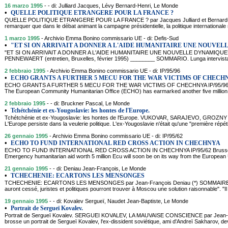
16 marzo 1995
- - di: Julliard Jacques, Lévy Bernard-Henri, Le Monde
•
QUELLE POLITIQUE ETRANGERE POUR LA FRANCE ?
QUELLE POLITIQUE ETRANGERE POUR LA FRANCE ? par Jacques Julliard et Bernard-H
remarquer que dans le débat animant la campagne présidentielle, la politique internationale n
1 marzo 1995
- Archivio Emma Bonino commissario UE - di: Defis-Sud
•
"ET SI ON ARRIVAIT A DONNER A L'AIDE HUMANITAIRE UNE NOUVE
"ET SI ON ARRIVAIT A DONNER A L'AIDE HUMANITAIRE UNE NOUVELLE DYNAMIQUE?" 
PENNEWAERT (entretien, Bruxelles, février 1995) ________ SOMMARIO. Lunga intervista
2 febbraio 1995
- Archivio Emma Bonino commissario UE - di: IP/95/96
•
ECHO GRANTS A FURTHER 5 MECU FOR THE WAR VICTIMS OF CHECH
ECHO GRANTS A FURTHER 5 MECU FOR THE WAR VICTIMS OF CHECHNYA IP/95/96 B
The European Community Humanitarian Office (ECHO) has earmarked another five million
2 febbraio 1995
- - di: Bruckner Pascal, Le Monde
•
Tchétchénie et ex-Yougoslavie: les hontes de l'Europe.
Tchétchénie et ex-Yougoslavie: les hontes de l'Europe. VUKOVAR, SARAJEVO, GROZN
L'Europe persiste dans la veulerie politique. L'ex-Yougoslavie n'était qu'une "première répétit
26 gennaio 1995
- Archivio Emma Bonino commissario UE - di: IP/95/62
•
ECHO TO FUND INTERNATIONAL RED CROSS ACTION IN CHECHNYA
ECHO TO FUND INTERNATIONAL RED CROSS ACTION IN CHECHNYA IP/95/62 Brussel
Emergency humanitarian aid worth 5 million Ecu will soon be on its way from the European U
21 gennaio 1995
- - di: Deniau Jean-François, Le Monde
•
TCHECHENIE: ECARTONS LES MENSONGES
TCHECHENIE: ECARTONS LES MENSONGES par Jean-François Deniau (*) SOMMAIRE: Selo
auront cessé, juristes et politiques pourront trouver à Moscou une solution raisonnable". "Il 
19 gennaio 1995
- - di: Kovalev Sergueï, Naudet Jean-Baptiste, Le Monde
•
Portrait de Sergueï Kovalev.
Portrait de Sergueï Kovalev. SERGUEI KOVALEV, LA MAUVAISE CONSCIENCE par Jean-
brosse un portrait de Sergueï Kovalev, l'ex-dissident soviétique, ami d'Andreï Sakharov, 