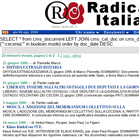
gio 06 ago. 2026
Chi siamo
Documenti
Di
SELECT * from cms_document LEFT JOIN cms_cat_doc on cms_
('":cecenia:"' in boolean mode) order by doc_date DESC
23 elementi trovati, pagina 1 di 2
1
2
succ.
ultima
21 giugno 1995
- - di: Pannella Marco
•
DIFFIDA EXTRAGIUDIZIARIA
DIFFIDA EXTRAGIUDIZIARIA 21 giugno 1995 di Marco Pannella SOMMARIO: Documento, invi
dell'informazione televisiva e per conoscenza ad autorità dello Stato, a firma Marco Pannel
21 giugno 1995
- - di: Partito radicale
•
LIBERATI, INSIEME AGLI ALTRI OSTAGGI, I DUE DEPUTATI E LA GIOR
LIBERATI, INSIEME AGLI ALTRI OSTAGGI, I DUE DEPUTATI E LA GIORNALISTA RU
OSTAGGI VOLONTARI DEI CECENI 21 giugno 1995 (comunicato stampa PRT) SOMMARIO: I
3 maggio 1995
- - di: Partito radicale
•
MOSCA: L'ADOZIONE DEL MEMORANDUM COLLETTIVO SULLA
MOSCA: L'ADOZIONE DEL MEMORANDUM COLLETTIVO SULLA CECENIA; IL PARTI
1995 SOMMARIO. Il comunicato informa su una significativa iniziativa assunta dalla sede d
16 marzo 1995
- - di: Kinkel Klaus, Picaper Jean-Paul, Le Figaro
•
Klaus Kinkel sur l'UE.
Klaus Kinkel sur l'UE. INTERVIEW DE KLAUS KINKEL par Jean-Paul Picaper SOMMAIRE: Le
déclare qu'il faut dépasser les égoïmes nationaux car "les économies nationales européenn