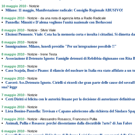
10 maggio 2010
-
Notizie
•
Milano: 11 maggio, Manifestazione radicale: Consiglio Regionale ABUSIVO!
8 maggio 2010
-
Notizie - da una nota di agenzia letta a Radio Radicale
•
Pannella: Minniti e D'alema vogliono l'unità nazionale con Berlusconi
8 maggio 2010
-
Notizie - Silvio Viale
•
Elezioni Piemonte. Viale: Cota ha la memoria corta e insulta i cittadini. Si dimetta da
8 maggio 2010
-
Notizie
•
Immigrazione. Milano, lunedì presidio "Per un'integrazione possibile !!"
8 maggio 2010
-
Notizie - Irene Testa
•
Associazione il Detenuto Ignoto: Famiglie detenuti di Rebibbia digiunano con Rita 
7 maggio 2010
-
Notizie
•
Caso Scajola, Boni e Pisano: il rilancio del nucleare in Italia era stato affidato a un 
7 maggio 2010
-
Notizie
•
Carceri: Ass.Detenuto Ignoto. Cirielli si ricordi che gran parte delle cause del sovra
sua? legge
7 maggio 2010
-
Notizie
•
Certi Diritti si felicita con le autorità lituane per la decisione di autorizzare definiti
7 maggio 2010
-
Notizie
•
Lista Bonino-Pannella: Trevisan e Capano aderiscono alla richiesta del Sindaco Spag
7 maggio 2010
-
Notizie - Alessandro Rosasco, Francesco Pullia
•
Animali, Pullia e Rosasco: perché dissentiamo dalla discutibile ?arte? di Jan Fabre
6 maggio 2010
-
Notizie