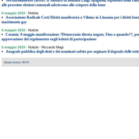
•
Sovraffollamento carceri: Il Sindaco di Bolzano Luigi Spagnolli, esponenti della Giu
alle prossime elezioni comunali aderiscono allo sciopero della fame
6 maggio 2010
-
Notizie
•
Associazione Radicale Certi Diritti manifesterà a Vilnius in Lituania per i diritti fond
matrimonio gay
6 maggio 2010
-
Notizie
•
Catania: 8 maggio manifestazione ?Democrazia diretta negata. Fino a quando??, per
approvazione del regolamento sugli istituti di partecipazione
5 maggio 2010
-
Notizie - Riccardo Magi
•
Anagrafe pubblica degli eletti e dei nominati subito per arginare il degrado delle istitu
durata ricerca: 00:01