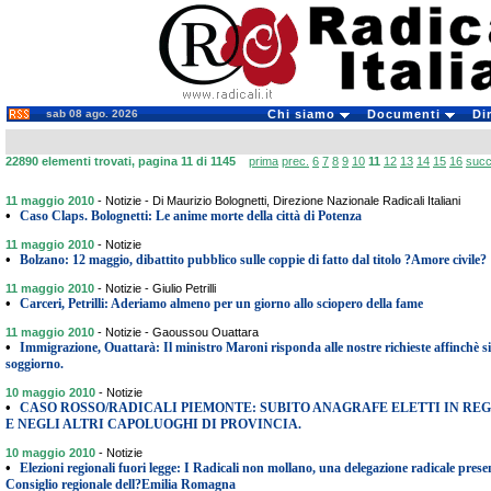
sab 08 ago. 2026
Chi siamo
Documenti
Di
22890 elementi trovati, pagina 11 di 1145
prima
prec.
6
7
8
9
10
11
12
13
14
15
16
succ
11 maggio 2010
-
Notizie - Di Maurizio Bolognetti, Direzione Nazionale Radicali Italiani
•
Caso Claps. Bolognetti: Le anime morte della città di Potenza
11 maggio 2010
-
Notizie
•
Bolzano: 12 maggio, dibattito pubblico sulle coppie di fatto dal titolo ?Amore civile?
11 maggio 2010
-
Notizie - Giulio Petrilli
•
Carceri, Petrilli: Aderiamo almeno per un giorno allo sciopero della fame
11 maggio 2010
-
Notizie - Gaoussou Ouattara
•
Immigrazione, Ouattarà: Il ministro Maroni risponda alle nostre richieste affinchè sia
soggiorno.
10 maggio 2010
-
Notizie
•
CASO ROSSO/RADICALI PIEMONTE: SUBITO ANAGRAFE ELETTI IN REG
E NEGLI ALTRI CAPOLUOGHI DI PROVINCIA.
10 maggio 2010
-
Notizie
•
Elezioni regionali fuori legge: I Radicali non mollano, una delegazione radicale present
Consiglio regionale dell?Emilia Romagna