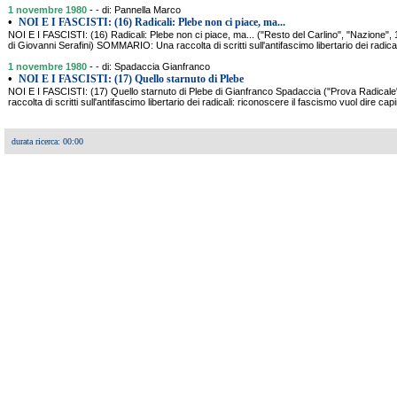
1 novembre 1980
- - di: Pannella Marco
•
NOI E I FASCISTI: (16) Radicali: Plebe non ci piace, ma...
NOI E I FASCISTI: (16) Radicali: Plebe non ci piace, ma... ("Resto del Carlino", "Nazione", 1
di Giovanni Serafini) SOMMARIO: Una raccolta di scritti sull'antifascimo libertario dei radical
1 novembre 1980
- - di: Spadaccia Gianfranco
•
NOI E I FASCISTI: (17) Quello starnuto di Plebe
NOI E I FASCISTI: (17) Quello starnuto di Plebe di Gianfranco Spadaccia ("Prova Radi
raccolta di scritti sull'antifascimo libertario dei radicali: riconoscere il fascismo vuol dire cap
durata ricerca: 00:00