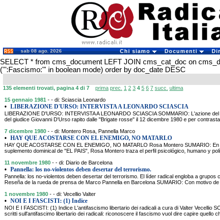
sab 08 ago. 2026
Chi siamo
Documenti
Di
SELECT * from cms_document LEFT JOIN cms_cat_doc on cms_
('":Fascismo:"' in boolean mode) order by doc_date DESC
135 elementi trovati, pagina 4 di 7
prima
prec.
1
2
3
4
5
6
7
succ.
ultima
15 gennaio 1981
- - di: Sciascia Leonardo
•
LIBERAZIONE D'URSO: INTERVISTA A LEONARDO SCIASCIA
LIBERAZIONE D'URSO: INTERVISTA A LEONARDO SCIASCIA SOMMARIO: L'azione del Partit
del giudice Giovanni D'Urso rapito dalle "Brigate rosse" il 12 dicembre 1980 e per contrast
7 dicembre 1980
- - di: Montero Rosa, Pannella Marco
•
HAY QUE ACOSTARSE CON EL ENEMIGO, NO MATARLO
HAY QUE ACOSTARSE CON EL ENEMIGO, NO MATARLO Rosa Montero SUMARIO: En una en
suplemento dominical de "EL PAIS", Rosa Montero traza el perfil psicológico, humano y polí
11 novembre 1980
- - di: Diario de Barcelona
•
Pannella: los no-violentos deben desertar del terrorismo.
Pannella: los no-violentos deben desertar del terrorismo. El líder radical engloba a grupos c
Reseña de la rueda de prensa de Marco Pannella en Barcelona SUMARIO: Con motivo de s
1 novembre 1980
- - di: Vecellio Valter
•
NOI E I FASCISTI: (1) Indice
NOI E I FASCISTI: (1) Indice L'antifascismo libertario dei radicali a cura di Valter Vecelli
scritti sull'antifascimo libertario dei radicali: riconoscere il fascismo vuol dire capire quello c