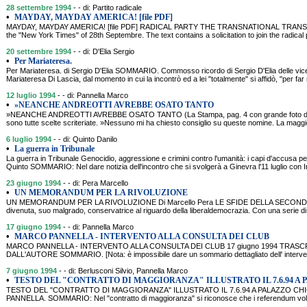
28 settembre 1994
- - di: Partito radicale
•
MAYDAY, MAYDAY AMERICA! [file PDF]
MAYDAY, MAYDAY AMERICA! [file PDF] RADICAL PARTY THE TRANSNATIONAL TRANSPA
the "New York Times" of 28th Septembre. The text contains a solicitation to join the radical p
20 settembre 1994
- - di: D'Elia Sergio
•
Per Mariateresa.
Per Mariateresa. di Sergio D'Elia SOMMARIO. Commosso ricordo di Sergio D'Elia delle vic
Mariateresa Di Lascia, dal momento in cui la incontrò ed a lei "totalmente" si affidò, "per far
12 luglio 1994
- - di: Pannella Marco
•
»NEANCHE ANDREOTTI AVREBBE OSATO TANTO
»NEANCHE ANDREOTTI AVREBBE OSATO TANTO (La Stampa, pag. 4 con grande foto di Pann
sono tutte scelte scriteriate. »Nessuno mi ha chiesto consiglio su queste nomine. La maggio
6 luglio 1994
- - di: Quinto Danilo
•
La guerra in Tribunale
La guerra in Tribunale Genocidio, aggressione e crimini contro l'umanità: i capi d'accusa per
Quinto SOMMARIO: Nel dare notizia dell'incontro che si svolgerà a Ginevra l'11 luglio con
23 giugno 1994
- - di: Pera Marcello
•
UN MEMORANDUM PER LA RIVOLUZIONE
UN MEMORANDUM PER LA RIVOLUZIONE Di Marcello Pera LE SFIDE DELLA SECONDA REP
divenuta, suo malgrado, conservatrice al riguardo della liberaldemocrazia. Con una serie di i
17 giugno 1994
- - di: Pannella Marco
•
MARCO PANNELLA - INTERVENTO ALLA CONSULTA DEI CLUB
MARCO PANNELLA - INTERVENTO ALLA CONSULTA DEI CLUB 17 giugno 1994 TRASCR
DALL'AUTORE SOMMARIO. [Nota: è impossibile dare un sommario dettagliato dell' intervent
7 giugno 1994
- - di: Berlusconi Silvio, Pannella Marco
•
TESTO DEL "CONTRATTO DI MAGGIORANZA" ILLUSTRATO IL 7.6.94 A 
TESTO DEL "CONTRATTO DI MAGGIORANZA" ILLUSTRATO IL 7.6.94 A PALAZZO CH
PANNELLA. SOMMARIO: Nel "contratto di maggioranza" si riconosce che i referendum volti 