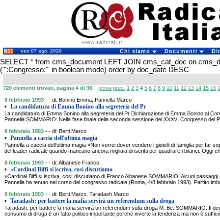
ven 07 ago. 2026
Chi siamo
Documenti
Di
SELECT * from cms_document LEFT JOIN cms_cat_doc on cms_
('":Congresso:"' in boolean mode) order by doc_date DESC
720 elementi trovati, pagina 4 di 36
prima
prec.
1
2
3
4
5
6
7
8
9
10
11
12
13
14
15
16
8 febbraio 1993
- - di: Bonino Emma, Pannella Marco
•
La candidatura di Emma Bonino alla segreteria del Pr
La candidatura di Emma Bonino alla segreteria del Pr Dichiarazione di Emma Bonino al Con
Pannella SOMMARIO: Nella fase finale della seconda sessione del XXXVI Congresso del Par
8 febbraio 1993
- - di: Berti Marco
•
Pannella a caccia dell'ultima magia
Pannella a caccia dell'ultima magia »Non vorrei dover vendere i gioielli di famiglia per far so
del leader radicale quando mancano ancora migliaia di iscritti per quadrare i bilanci. Oggi 
8 febbraio 1993
- - di: Albanese Franco
•
»Cardinal Biffi si iscriva, così discutiamo
»Cardinal Biffi si iscriva, così discutiamo di Franco Albanese SOMMARIO: Alcuni passaggi
Pannella ha tenuto nel corso del congresso radicale (Roma, 4/8 febbraio 1993). Partito imb
8 febbraio 1993
- - di: Berti Marco, Taradash Marco
•
Taradash: per battere la mafia servirà un referendum sulla droga
Taradash: per battere la mafia servirà un referendum sulla droga M. Be. SOMMARIO: Il dec
consumo di droga è un fatto politico importante perché inverte la tendenza ma non è sufficien