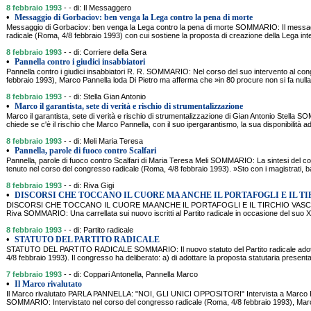
8 febbraio 1993
- - di: Il Messaggero
•
Messaggio di Gorbaciov: ben venga la Lega contro la pena di morte
Messaggio di Gorbaciov: ben venga la Lega contro la pena di morte SOMMARIO: Il messa
radicale (Roma, 4/8 febbraio 1993) con cui sostiene la proposta di creazione della Lega inte
8 febbraio 1993
- - di: Corriere della Sera
•
Pannella contro i giudici insabbiatori
Pannella contro i giudici insabbiatori R. R. SOMMARIO: Nel corso del suo intervento al co
febbraio 1993), Marco Pannella loda Di Pietro ma afferma che »in 80 procure non si fa nulla . 
8 febbraio 1993
- - di: Stella Gian Antonio
•
Marco il garantista, sete di verità e rischio di strumentalizzazione
Marco il garantista, sete di verità e rischio di strumentalizzazione di Gian Antonio Stella 
chiede se c'è il rischio che Marco Pannella, con il suo ipergarantismo, la sua disponibilità 
8 febbraio 1993
- - di: Meli Maria Teresa
•
Pannella, parole di fuoco contro Scalfari
Pannella, parole di fuoco contro Scalfari di Maria Teresa Meli SOMMARIO: La sintesi del 
tenuto nel corso del congresso radicale (Roma, 4/8 febbraio 1993). »Sto con i magistrati, b
8 febbraio 1993
- - di: Riva Gigi
•
DISCORSI CHE TOCCANO IL CUORE MA ANCHE IL PORTAFOGLI E IL T
DISCORSI CHE TOCCANO IL CUORE MA ANCHE IL PORTAFOGLI E IL TIRCHIO VASCO S
Riva SOMMARIO: Una carrellata sui nuovo iscritti al Partito radicale in occasione del su
8 febbraio 1993
- - di: Partito radicale
•
STATUTO DEL PARTITO RADICALE
STATUTO DEL PARTITO RADICALE SOMMARIO: Il nuovo statuto del Partito radicale adott
4/8 febbraio 1993). Il congresso ha deliberato: a) di adottare la proposta statutaria presenta
7 febbraio 1993
- - di: Coppari Antonella, Pannella Marco
•
Il Marco rivalutato
Il Marco rivalutato PARLA PANNELLA: "NOI, GLI UNICI OPPOSITORI" Intervista a Marco Pa
SOMMARIO: Intervistato nel corso del congresso radicale (Roma, 4/8 febbraio 1993), Mar