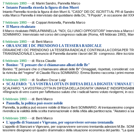
7 febbraio 1993
- - di: Marini Sandro, Pannella Marco
•
Intanto Pannella ricorda la figura di don Murri
Intanto Pannella ricorda la figura di don Murri IL "CASO" DEI DC ISCRITTI AL PR di Sand
volta Marco Pannella è intervistato dal quotidiano della Dc, "Il Popolo", in occasione del X
7 febbraio 1993
- - di: Coppari Antonella, Pannella Marco
•
Il Marco rivalutato
Il Marco rivalutato PARLA PANNELLA: "NOI, GLI UNICI OPPOSITORI" Intervista a Marco Pa
SOMMARIO: Intervistato nel corso del congresso radicale (Roma, 4/8 febbraio 1993), Mar
6 febbraio 1993
- - di: Berti Marco
•
ORA ANCHE I DC PRENDONO LA TESSERA RADICALE
ORA ANCHE I DC PRENDONO LA TESSERA RADICALE CONTINUA LA CORSA PER TROV
TRANSNAZIONALE L'annuncio di Pannella durante i lavori del 36· congresso. Altre iscrizioni 
6 febbraio 1993
- - di: Rizza Claudio
•
Bonino: "E pensare che ci chiamavano alleati delle Br"
Bonino: "E pensare che ci chiamavano alleati delle Br" Omaggiati, rispettati, considerati: cos
la rivincita del "regime" di Claudio Rizza SOMMARIO: Emma Bonino racconta i primi momen
6 febbraio 1993
- - di: Scalfaro Oscar Luigi
•
SCALFARO: "LA VOSTRA LOTTA IN DIFESA DELLA DIGNITA' UMANA E'
SCALFARO: "LA VOSTRA LOTTA IN DIFESA DELLA DIGNITA' UMANA E' INDISPENSABIlE" 
»Ringrazio di vero cuore per l'affettuoso saluto che i radicali hanno voluto rivolgermi, in occ
5 febbraio 1993
- - di: Berti Marco
•
Pannella, la politica può essere nobile
Pannella, la politica può essere nobile di Marco Berti SOMMARIO: Al trentaseiesimo congress
rivendica la validità della scelta transnazionale e della sfida alla partitocrazia. "Aiutateci a sal
5 febbraio 1993
- - di: Berti Marco
•
L'appello di Stanzani e Vigevano, per sopravvivere servono trentamila
L'appello di Stanzani e Vigevano, per sopravvivere servono trentamila adesioni M.Be. SOMM
tesoriere disegnano un quadro drammatico della situazione economica del partito. "La quest