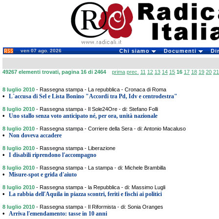
ven 07 ago. 2026
Chi siamo
Documenti
Di
49267 elementi trovati, pagina 16 di 2464
prima
prec.
11
12
13
14
15
16
17
18
19
20
21
8 luglio 2010
-
Rassegna stampa - La repubblica - Cronaca di Roma
•
L`accusa di Sel e Lista Bonino "Accordi tra Pd, Idv e centrodestra"
8 luglio 2010
-
Rassegna stampa - Il Sole24Ore - di: Stefano Folli
•
Uno stallo senza voto anticipato né, per ora, unità nazionale
8 luglio 2010
-
Rassegna stampa - Corriere della Sera - di: Antonio Macaluso
•
Non doveva accadere
8 luglio 2010
-
Rassegna stampa - Liberazione
•
I disabili riprendono l'accompagno
8 luglio 2010
-
Rassegna stampa - La stampa - di: Michele Brambilla
•
Misure-spot e grida d'aiuto
8 luglio 2010
-
Rassegna stampa - la Repubblica - di: Massimo Lugli
•
La rabbia dell'Aquila in piazza scontri, feriti e fischi ai politici
8 luglio 2010
-
Rassegna stampa - Il Riformista - di: Sonia Oranges
•
Arriva l'emendamento: tasse in 10 anni