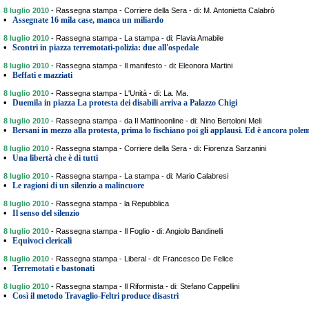
8 luglio 2010
-
Rassegna stampa - Corriere della Sera - di: M. Antonietta Calabrò
•
Assegnate 16 mila case, manca un miliardo
8 luglio 2010
-
Rassegna stampa - La stampa - di: Flavia Amabile
•
Scontri in piazza terremotati-polizia: due all'ospedale
8 luglio 2010
-
Rassegna stampa - Il manifesto - di: Eleonora Martini
•
Beffati e mazziati
8 luglio 2010
-
Rassegna stampa - L'Unità - di: La. Ma.
•
Duemila in piazza La protesta dei disabili arriva a Palazzo Chigi
8 luglio 2010
-
Rassegna stampa - da Il Mattinoonline - di: Nino Bertoloni Meli
•
Bersani in mezzo alla protesta, prima lo fischiano poi gli applausi. Ed è ancora pole
8 luglio 2010
-
Rassegna stampa - Corriere della Sera - di: Fiorenza Sarzanini
•
Una libertà che è di tutti
8 luglio 2010
-
Rassegna stampa - La stampa - di: Mario Calabresi
•
Le ragioni di un silenzio a malincuore
8 luglio 2010
-
Rassegna stampa - la Repubblica
•
Il senso del silenzio
8 luglio 2010
-
Rassegna stampa - Il Foglio - di: Angiolo Bandinelli
•
Equivoci clericali
8 luglio 2010
-
Rassegna stampa - Liberal - di: Francesco De Felice
•
Terremotati e bastonati
8 luglio 2010
-
Rassegna stampa - Il Riformista - di: Stefano Cappellini
•
Così il metodo Travaglio-Feltri produce disastri