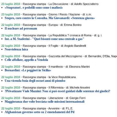
23 luglio 2010
-
Rassegna stampa - La Discussione - di: Adolfo Spezzaferro
•
«Stupratori . e pedofili sono come i mafiosi»
23 luglio 2010
-
Rassegna stampa - Giorno / Resto / Nazione - di: s.m.
•
Stupro, coro contro la Consulta. Ma Giovanardi: «Sentenza giusta»
22 luglio 2010
-
Rassegna stampa - Europa - di: Emma Bonino
•
Il nucleare ad personam
22 luglio 2010
-
Rassegna stampa - La Repubblica ? cronaca di Roma - di: g. i.
•
Int. a M. Staderini - "Quei bisonti come una centrale a gas"
22 luglio 2010
-
Rassegna stampa - Il Foglio - di: Angiolo Bandinelli
•
Nonviolenza laica
22 luglio 2010
-
Rassegna stampa - Gazzetta del Mezzogiorno - di: Bernardini, D'Elia, Napol
•
Celle affollate, appello a Vendola
22 luglio 2010
-
Rassegna stampa - Il manifesto - di: Eleonora Martini
•
Bernardini: «Le peggiori in Sicilia»
22 luglio 2010
-
Rassegna stampa - la Voce Repubblicana
•
Una vicenda buia degli oscuri anni di piombo
22 luglio 2010
-
Rassegna stampa - Il Riformista - di: Michele Anselmi
•
?Privatizzate Viale Mazzini: Non si può esseri guidati dalle sentenze dei giudici?
22 luglio 2010
-
Rassegna stampa - Liberazione - di: Giorgio Ferri
•
Maggioranza due volte bocciata sulle missioni internazionali
22 luglio 2010
-
Rassegna stampa - Avvenire - di: P.L.E.
•
Afghanistan governo sotto su 2 emendamenti del Pd