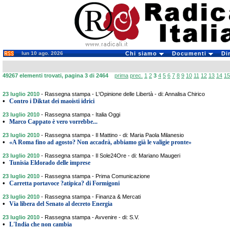
lun 10 ago. 2026
Chi siamo
Documenti
Di
49267 elementi trovati, pagina 3 di 2464
prima
prec.
1
2
3
4
5
6
7
8
9
10
11
12
13
14
15
23 luglio 2010
-
Rassegna stampa - L'Opinione delle Libertà - di: Annalisa Chirico
•
Contro i Diktat dei maoisti idrici
23 luglio 2010
-
Rassegna stampa - Italia Oggi
•
Marco Cappato è vero vorrebbe...
23 luglio 2010
-
Rassegna stampa - Il Mattino - di: Maria Paola Milanesio
•
«A Roma fino ad agosto? Non accadrà, abbiamo già le valigie pronte»
23 luglio 2010
-
Rassegna stampa - Il Sole24Ore - di: Mariano Maugeri
•
Tunisia Eldorado delle imprese
23 luglio 2010
-
Rassegna stampa - Prima Comunicazione
•
Carretta portavoce ?atipica? di Formigoni
23 luglio 2010
-
Rassegna stampa - Finanza & Mercati
•
Via libera del Senato al decreto Energia
23 luglio 2010
-
Rassegna stampa - Avvenire - di: S.V.
•
L'India che non cambia