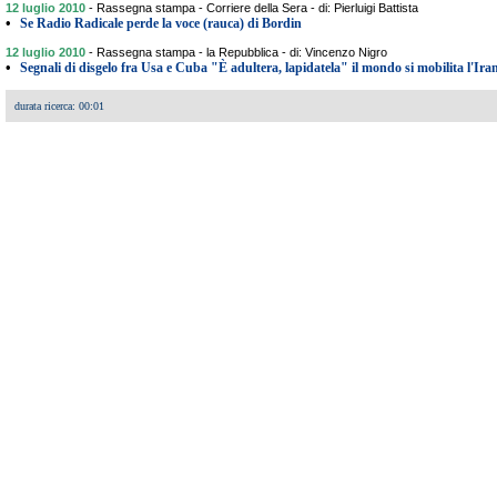
12 luglio 2010
-
Rassegna stampa - Corriere della Sera - di: Pierluigi Battista
•
Se Radio Radicale perde la voce (rauca) di Bordin
12 luglio 2010
-
Rassegna stampa - la Repubblica - di: Vincenzo Nigro
•
Segnali di disgelo fra Usa e Cuba "È adultera, lapidatela" il mondo si mobilita l'Ira
durata ricerca: 00:01