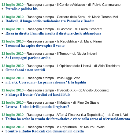
13 luglio 2010
-
Rassegna stampa - Il Corriere Adriatico - di: Fulvio Cammarano
•
Petrolio e politica bis
12 luglio 2010
-
Rassegna stampa - Corriere della Sera - di: Maria Teresa Meli
•
Radicali, il lungo addio radiofonico tra Pannella e Bordin
12 luglio 2010
-
Rassegna stampa - Il Giornale - di: Laura Cesaretti
•
Rissa in diretta Pannella insulta il direttore che lo abbandona
12 luglio 2010
-
Rassegna stampa - la Repubblica - di: Mario Pirani
•
Tremonti ha capito dove spira il vento
12 luglio 2010
-
Rassegna stampa - Il Tempo - di: Nicola Imberti
•
Se i compagni parlano arabo
12 luglio 2010
-
Rassegna stampa - L'Opinione delle Libertà - di: Aldo Torchiaro
•
Ottant'anni e non sentirli
12 luglio 2010
-
Rassegna stampa - Italia Oggi Sette
•
int. a G. Corradini - La prima riforma? È la legalità
12 luglio 2010
-
Rassegna stampa - Il Secolo XIX - di: Angelo Bocconetti
•
S'allarga il fronte «Verdini ori lasci il Pdl»
12 luglio 2010
-
Rassegna stampa - Il Mattino - di: Pino De Stasio
•
Lettera - Unioni civili quando il registro?
12 luglio 2010
-
Rassegna stampa - Affari & Finanza (La Repubblica) - di: Gino Li Veli
•
Torino ha scelto la strada dei fotovoltaico e vince nella corsa al teleriscaldamento
12 luglio 2010
-
Rassegna stampa - la Repubblica - di: Mauro Favale
•
Scontro a Radio Radicale con dimissioni in diretta