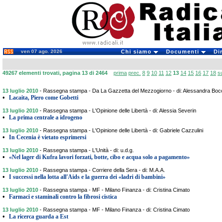
ven 07 ago. 2026
Chi siamo
Documenti
Di
49267 elementi trovati, pagina 13 di 2464
prima
prec.
8
9
10
11
12
13
14
15
16
17
18
s
13 luglio 2010
-
Rassegna stampa - Da La Gazzetta del Mezzogiorno - di: Alessandra Boc
•
Lacaita, Piero come Gobetti
13 luglio 2010
-
Rassegna stampa - L'Opinione delle Libertà - di: Alessia Severin
•
La prima centrale a idrogeno
13 luglio 2010
-
Rassegna stampa - L'Opinione delle Libertà - di: Gabriele Cazzulini
•
In Cecenia è vietato esprimersi
13 luglio 2010
-
Rassegna stampa - L'Unità - di: u.d.g.
•
«Nel lager di Kufra lavori forzati, botte, cibo e acqua solo a pagamento»
13 luglio 2010
-
Rassegna stampa - Corriere della Sera - di: M.A.A.
•
I successi nella lotta all'Aids e la guerra dei «ladri di bambini»
13 luglio 2010
-
Rassegna stampa - MF - Milano Finanza - di: Cristina Cimato
•
Farmaci e staminali contro la fibrosi cistica
13 luglio 2010
-
Rassegna stampa - MF - Milano Finanza - di: Cristina Cimato
•
La ricerca guarda a Est