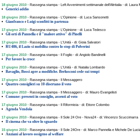
18 giugno 2010
-
Rassegna stampa - Left Avvenimenti settimanale dell'Altritalia - di: Laura M
•
Generici addio
18 giugno 2010
-
Rassegna stampa - L'Opinione - di: Luca Sansonetti
•
Gianfranco e Luigi sconfitti in partenza
17 giugno 2010
-
Rassegna stampa - L'Opinione - di: Luca Tedesco
•
Gli orti di Pannella e il "malore attivo" di Pinelli
17 giugno 2010
-
Rassegna stampa - L'Unità - di: Gioia Salvatori
•
RU486, il Lazio si mobilita contro lo stop di Polverini
17 giugno 2010
-
Rassegna stampa - Il Foglio - di: Angiolo Bandinelli
•
Per favore la croce
17 giugno 2010
-
Rassegna stampa - L'Unità - di: Natalia Lombardo
•
Bavaglio, Bossi apre a modifiche. Berlusconi cede sui tempi
17 giugno 2010
-
Rassegna stampa - Il Messaggero
•
Quattro consiglieri su 10 disertano il voto
17 giugno 2010
-
Rassegna stampa - Il Messaggero - di: Mauro Evangelisti
•
Comune: presenti in consiglio, assenti al voto
17 giugno 2010
-
Rassegna stampa - Il Riformista - di: Ettore Colombo
•
Agenda Vendola
17 giugno 2010
-
Rassegna stampa - Il Sole 24 Ore - Nova24 - di: Vincenzo Scuccimarra
•
Il cinema che va oltre lo sguardo
15 giugno 2010
-
Rassegna stampa - Il Sole 24Ore - di: Marco Pannella e Michele De Luci
•
Anziani al lavoro ossigeno al welfare