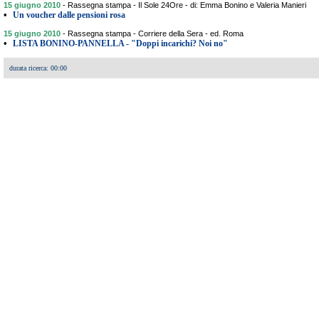
15 giugno 2010
-
Rassegna stampa - Il Sole 24Ore - di: Emma Bonino e Valeria Manieri
•
Un voucher dalle pensioni rosa
15 giugno 2010
-
Rassegna stampa - Corriere della Sera - ed. Roma
•
LISTA BONINO-PANNELLA - "Doppi incarichi? Noi no"
durata ricerca: 00:00