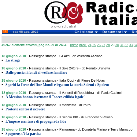
sab 08 ago. 2026
Chi siamo
Documenti
Di
49267 elementi trovati, pagina 29 di 2464
prima
prec.
24
25
26
27
28
29
30
31
32
33
3
18 giugno 2010
-
Rassegna stampa - Gli Altri - di: Valentina Ascione
•
La strage
18 giugno 2010
-
Rassegna stampa - Il Sole 24Ore - di: Renato Brunetta
•
Dalle pensioni fondi al welfare familiare
18 giugno 2010
-
Rassegna stampa - Italia Oggi - di: Pierre De Nolac
•
Sgarbi fa l'eroe dei Due Mondi e lega con la storia Salemi e Spoleto
18 giugno 2010
-
Rassegna stampa - Il Venerdì di Repubblica - di: Paolo Casicci
•
A Messina hanno inventato il "sacco edilizio legale"
18 giugno 2010
-
Rassegna stampa - Il manifesto - di: ro.ro.
•
Proteste contro il ricovero
18 giugno 2010
-
Rassegna stampa - Il Secolo XIX - di: Francesco Peloso
•
L'impero esentasse di propagnada fide
18 giugno 2010
-
Rassegna stampa - Panorama - di: Donatella Marino e Terry Marocco
•
Spegnete, c'è la partita