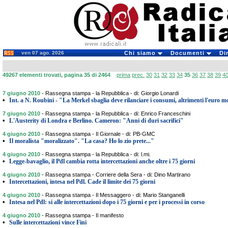
ven 07 ago. 2026
Chi siamo
Documenti
Di
49267 elementi trovati, pagina 35 di 2464
prima
prec.
30
31
32
33
34
35
36
37
38
39
4
7 giugno 2010
-
Rassegna stampa - la Repubblica - di: Giorgio Lonardi
•
Int. a N. Roubini - "La Merkel sbaglia deve rilanciare i consumi, altrimenti l'euro m
7 giugno 2010
-
Rassegna stampa - la Repubblica - di: Enrico Franceschini
•
L'Austerity di Londra e Berlino. Cameron: "Anni di duri sacrifici"
4 giugno 2010
-
Rassegna stampa - Il Giornale - di: PB-GMC
•
Il moralista "moralizzato". "La casa? Ho lo zio prete..."
4 giugno 2010
-
Rassegna stampa - la Repubblica - di: l.mi.
•
Legge-bavaglio, il Pdl cambia rotta intercettazioni anche oltre i 75 giorni
4 giugno 2010
-
Rassegna stampa - Corriere della Sera - di: Dino Martirano
•
Intercettazioni, intesa nel Pdl. Cade il limite dei 75 giorni
4 giugno 2010
-
Rassegna stampa - Il Messaggero - di: Mario Stanganelli
•
Intesa nel Pdl: si alle intercettazioni dopo i 75 giorni e per i processi in corso
4 giugno 2010
-
Rassegna stampa - Il manifesto
•
Sulle intercettazioni vince Fini