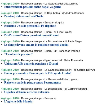
4 giugno 2010
-
Rassegna stampa - La Gazzetta del Mezzogiorno
•
Intercettazioni, possibili anche dopo i 75 giorni
4 giugno 2010
-
Rassegna stampa - la Repubblica - di: Andrea Bonanni
•
Pnesioni, ultimatum Ue all'Italia
4 giugno 2010
-
Rassegna stampa - Europa - di: g.d.v.
•
Richiamo Ue sulle pensioni. Il Pd risponde
4 giugno 2010
-
Rassegna stampa - Libero - di: Elisa Calessi
•
Pdl-Pd verso l'intesa: pensioni rosa a 65 anni
4 giugno 2010
-
Rassegna stampa - La Discussione - di: Paola Alagia
•
Le donne devono andare in pensione come gli uomini
4 giugno 2010
-
Rassegna stampa - Liberal - di: Francesco Pacifico
•
"Cambiate le pensioni"
4 giugno 2010
-
Rassegna stampa - il gazzettino - di: Alvise Fontanella
•
Ultimatum UE: donne in pensione a 65 anni
4 giugno 2010
-
Rassegna stampa - La Gazzetta dello Sport - di: Giorgio Dell'Arti
•
Donne pensionate a 65 anni: perchè l'Ue sgrida l'Italia?
4 giugno 2010
-
Rassegna stampa - La Gazzetta del Mezzogiorno
•
Rainews scende in piazza contro l'oscuramento
4 giugno 2010
-
Rassegna stampa - La Discussione - di: Carmine Alboretti
•
Ospedale del mare a rischio vulcanico
4 giugno 2010
-
Rassegna stampa - Panorama
•
L'aghetto della bilancia